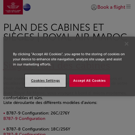
Aller à la page accueil
Saut au contenu principal
Book a flight
Se connecter | S’insc
PLAN DES CABINES ET
SIÈGES | ROYAL AIR MAROC
By clicking “Accept All Cookies”, you agree to the storing of cookies on
your device to enhance site navigation, analyze site usage, and assist
Sieges Plan des cabines
in our marketing efforts.
Pour connaître les caractéristiques de nos différents avions et
Cookies Settings
Accept All Cookies
visualiser les plans des cabines, sélectionnez le modèle de votre
choix dans la liste ci-dessous.
Avec Royal Air Maroc, vous voyagez à bord d´avions modernes,
confortables et sûrs.
Liste déroulante des différents modèles d'avions:
B787-9 Configuration: 26C/276Y
Fichier PDF, s'ouvre dans une nouvelle fenêtre
B787-9 Configuration
B787-8 Configuration: 18C/256Y
Fichier PDF, s'ouvre dans une nouvelle fenêtre
B787-8 Configuration