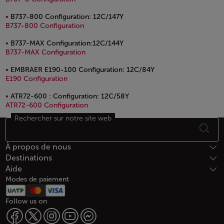
B737-800 Configuration: 12C/147Y
Fichier PDF, s'ouvre dans une nouvelle fenê
B737-800 Configuration
B737-MAX Configuration:12C/144Y
Fichier PDF, s'ouvre dans une nouvelle fenê
B737-MAX Configuration
EMBRAER E190-100 Configuration: 12C/84Y
Fichier PDF, s'ouvre dans une nouvelle fenêtre.
E190 Configuration
ATR72-600 : Configuration: 12C/58Y
Fichier PDF, s'ouvre dans une nouvelle fen
ATR72-600 Configuration
Rechercher sur notre site web
Bas de page Plan du site
À propos de nous
Destinations
Aide
Modes de paiement
Follow us on