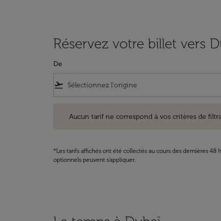
Réservez votre billet vers 
De
flight_takeoff
Aucun tarif ne correspond à vos critères de filtrage. Ve
Aucun tarif ne correspond à vos critères de filtrag
*Les tarifs affichés ont été collectés au cours des dernières 4
optionnels peuvent s'appliquer.