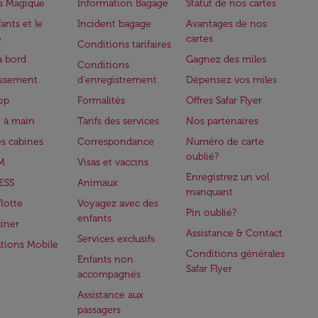
s Magique
Information Bagage
Statut de nos cartes
ants et le
Incident bagage
Avantages de nos
e
cartes
Conditions tarifaires
à bord
Gagnez des miles
Conditions
issement
d'enregistrement
Dépensez vos miles
op
Formalités
Offres Safar Flyer
 à main
Tarifs des services
Nos partenaires
es cabines
Correspondance
Numéro de carte
oublié?
M
Visas et vaccins
Enregistrez un vol
ESS
Animaux
manquant
flotte
Voyagez avec des
Pin oublié?
enfants
iner
Assistance & Contact
Services exclusifs
ations Mobile
Conditions générales
Enfants non
Safar Flyer
accompagnés
Assistance aux
passagers