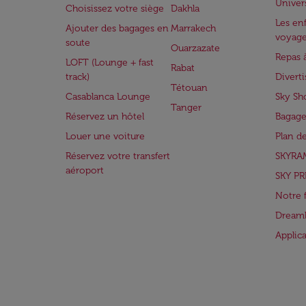
Univer
Choisissez votre siège
Dakhla
Les enf
Ajouter des bagages en
Marrakech
voyag
soute
Ouarzazate
Repas 
LOFT (Lounge + fast
Rabat
track)
Divert
Tétouan
Casablanca Lounge
Sky Sh
Tanger
Réservez un hôtel
Bagage
Louer une voiture
Plan d
Réservez votre transfert
SKYRA
aéroport
SKY PR
Notre 
Dreaml
Applic