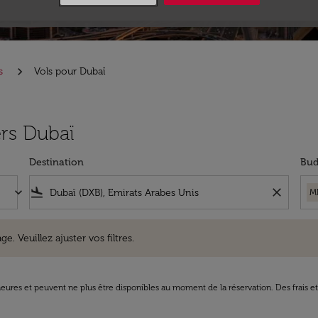
is
Vols pour Dubaï
ers Dubaï
Destination
Bud
keyboard_arrow_down
flight_land
close
M
uillez ajuster vos filtres.
e. Veuillez ajuster vos filtres.
8 heures et peuvent ne plus être disponibles au moment de la réservation. Des frais e