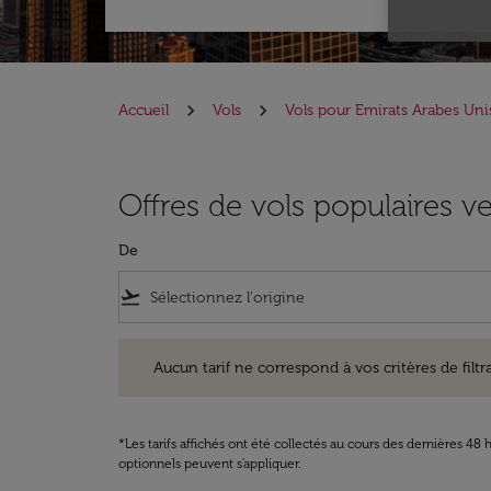
Accueil
Vols
Vols pour Emirats Arabes Un
Offres de vols populaires v
De
flight_takeoff
Aucun tarif ne correspond à vos critères de filtrage. Ve
Aucun tarif ne correspond à vos critères de filtrag
*Les tarifs affichés ont été collectés au cours des dernières 4
optionnels peuvent s'appliquer.