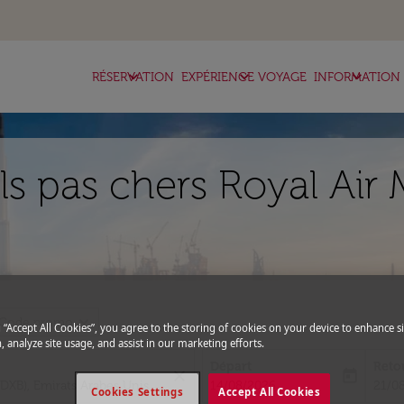
keyboard_arrow_down
keyboard_arrow_down
keyboard_arrow_down
RÉSERVATION
EXPÉRIENCE VOYAGE
INFORMATION
ls pas chers Royal Air 
expand_more
Code promo
g “Accept All Cookies”, you agree to the storing of cookies on your device to enhance si
, analyze site usage, and assist in our marketing efforts.
Départ
Reto
close
today
fc-booking-departure-date-aria-l
fc-bo
14/08/2026
21/0
Cookies Settings
Accept All Cookies