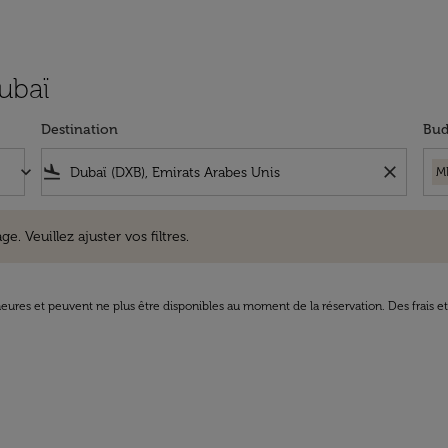
Dubaï
Destination
Bud
keyboard_arrow_down
flight_land
close
M
uillez ajuster vos filtres.
e. Veuillez ajuster vos filtres.
8 heures et peuvent ne plus être disponibles au moment de la réservation. Des frais e