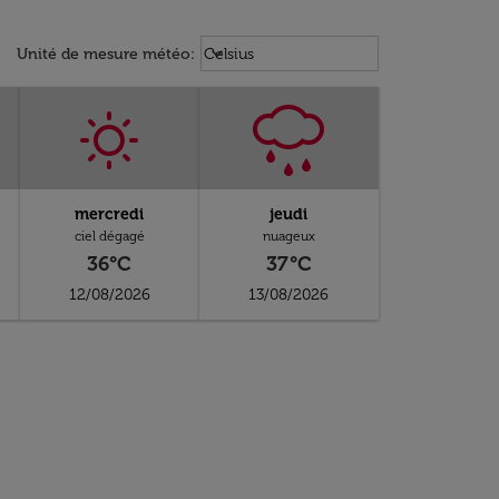
Weather unit option Celsius Select
keyboard_arrow_down
Unité de mesure météo
:
Celsius
mercredi
jeudi
ciel dégagé
nuageux
36°C
37°C
12/08/2026
13/08/2026