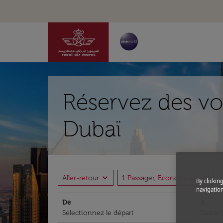
Réservez des vo
Dubaï
expand_more
expand_more
Aller-retour
1 Passager, Économique
By clickin
navigation
De
À