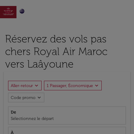

Réservez des vols pas
chers Royal Air Maroc
vers Laâyoune
expand_more
expand_more
Aller-retour
1 Passager, Économique
expand_more
Code promo
De
Sélectionnez le départ
À