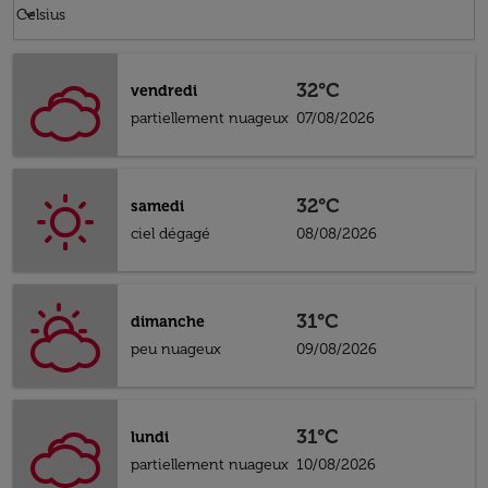
Weather unit option Celsius Selected
keyboard_arrow_down
Celsius
32°C
vendredi
partiellement nuageux
07/08/2026
32°C
samedi
ciel dégagé
08/08/2026
31°C
dimanche
peu nuageux
09/08/2026
31°C
lundi
partiellement nuageux
10/08/2026