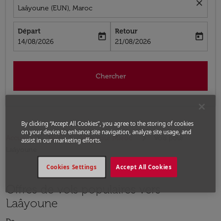
close
Laâyoune (EUN), Maroc
Départ
Retour
today
today
fc-booking-departure-date-aria-label
fc-booking-return-date-aria-label
14/08/2026
21/08/2026
Chercher
By clicking “Accept All Cookies”, you agree to the storing of cookies
on your device to enhance site navigation, analyze site usage, and
Accueil
Vols
Vols pour Maroc
Vols pour
assist in our marketing efforts.
Laâyoune
Cookies Settings
Accept All Cookies
Offres de vols populaires vers
Laâyoune