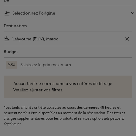
De
flight_takeoff
keyboard_arrow_down
Destination
flight_land
close
Budget
MRU
Aucun tarif ne correspond à vos critères de filtrage. Veuillez ajuster v
Aucun tarif ne correspond à vos critères de filtrage.
Veuillez ajuster vos filtres.
*Les tarifs affichés ont été collectés au cours des dernières 48 heures et
peuvent ne plus être disponibles au moment de la réservation. Des frais et
charges supplémentaires pour les produits et services optionnels peuvent
s'appliquer.