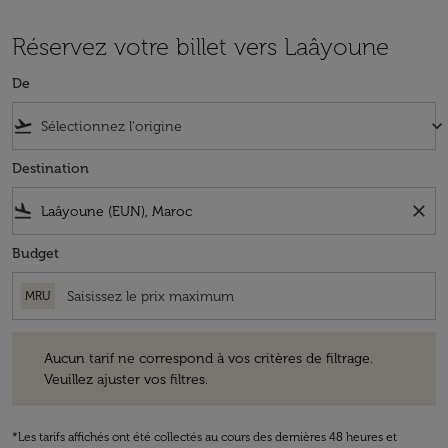
Réservez votre billet vers Laâyoune
De
flight_takeoff
keyboard_arrow_down
Destination
flight_land
close
Budget
MRU
Aucun tarif ne correspond à vos critères de filtrage. Veuillez ajuster v
Aucun tarif ne correspond à vos critères de filtrage.
Veuillez ajuster vos filtres.
*Les tarifs affichés ont été collectés au cours des dernières 48 heures et