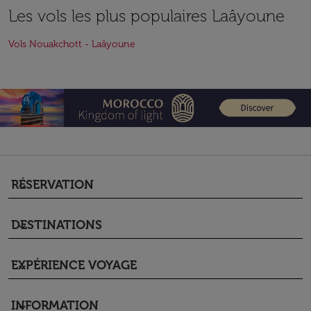
Les vols les plus populaires Laâyoune
Vols Nouakchott - Laâyoune
RÉSERVATION
keyboard_arrow_down
DESTINATIONS
keyboard_arrow_down
EXPÉRIENCE VOYAGE
keyboard_arrow_down
INFORMATION
keyboard_arrow_down