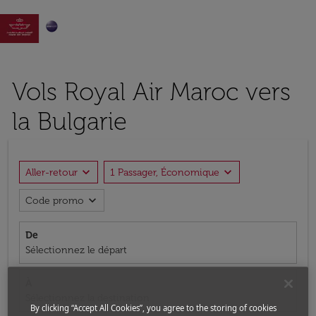

Vols Royal Air Maroc vers
la Bulgarie
expand_more
expand_more
Aller-retour
1 Passager, Économique
expand_more
Code promo
De
Sélectionnez le départ
À
Sélectionnez la destination
By clicking “Accept All Cookies”, you agree to the storing of cookies