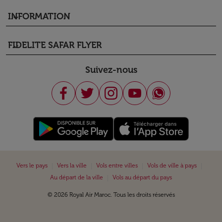
INFORMATION
keyboard_arrow_down
FIDELITE SAFAR FLYER
keyboard_arrow_down
Suivez-nous
|
|
|
|
Vers le pays
Vers la ville
Vols entre villes
Vols de ville à pays
|
Au départ de la ville
Vols au départ du pays
© 2026 Royal Air Maroc. Tous les droits réservés