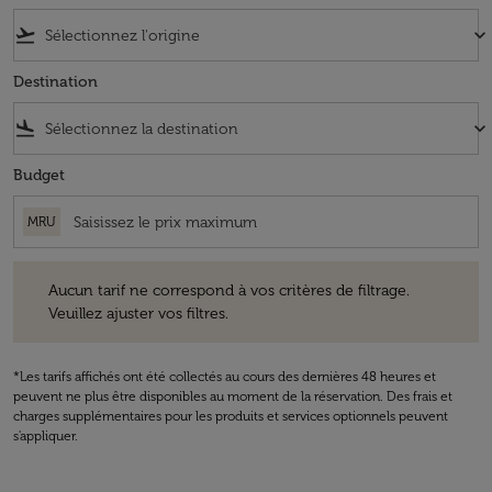
flight_takeoff
keyboard_arrow_down
Destination
flight_land
keyboard_arrow_down
Budget
MRU
Aucun tarif ne correspond à vos critères de filtrage. Veuillez ajuster v
Aucun tarif ne correspond à vos critères de filtrage.
Veuillez ajuster vos filtres.
*Les tarifs affichés ont été collectés au cours des dernières 48 heures et
peuvent ne plus être disponibles au moment de la réservation. Des frais et
charges supplémentaires pour les produits et services optionnels peuvent
s'appliquer.