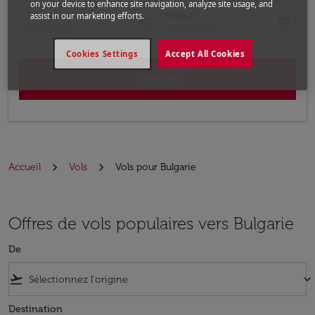
on your device to enhance site navigation, analyze site usage, and
Départ
Retour
assist in our marketing efforts.
today
today
fc-booking-departure-date-aria-label
fc-booking-return-date-aria-label
13/08/2026
20/08/2026
Cookies Settings
Accept All Cookies
Chercher
Accueil
Vols
Vols pour Bulgarie
Offres de vols populaires vers Bulgarie
De
flight_takeoff
keyboard_arrow_down
Destination