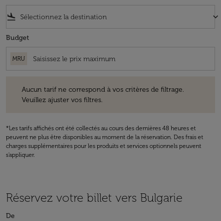
flight_land
keyboard_arrow_down
Budget
MRU
Aucun tarif ne correspond à vos critères de filtrage. Veuillez ajuster v
Aucun tarif ne correspond à vos critères de filtrage.
Veuillez ajuster vos filtres.
*Les tarifs affichés ont été collectés au cours des dernières 48 heures et
peuvent ne plus être disponibles au moment de la réservation. Des frais et
charges supplémentaires pour les produits et services optionnels peuvent
s'appliquer.
Réservez votre billet vers Bulgarie
De