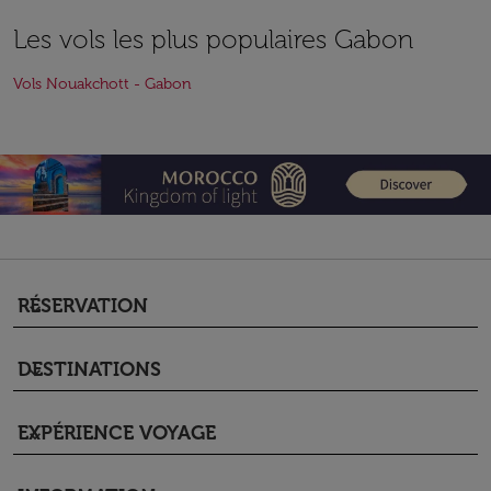
Les vols les plus populaires Gabon
Vols Nouakchott - Gabon
RÉSERVATION
keyboard_arrow_down
DESTINATIONS
keyboard_arrow_down
EXPÉRIENCE VOYAGE
keyboard_arrow_down