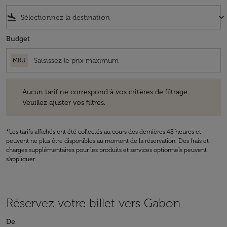
flight_land
keyboard_arrow_down
Budget
MRU
Aucun tarif ne correspond à vos critères de filtrage. Veuillez ajuster v
Aucun tarif ne correspond à vos critères de filtrage.
Veuillez ajuster vos filtres.
*Les tarifs affichés ont été collectés au cours des dernières 48 heures et
peuvent ne plus être disponibles au moment de la réservation. Des frais et
charges supplémentaires pour les produits et services optionnels peuvent
s'appliquer.
Réservez votre billet vers Gabon
De