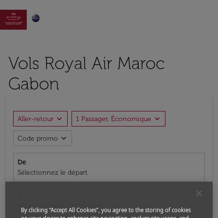

Vols Royal Air Maroc
Gabon
expand_more
expand_more
Aller-retour
1 Passager, Économique
expand_more
Code promo
De
Sélectionnez le départ
À
Sélectionnez la destination
By clicking “Accept All Cookies”, you agree to the storing of cookies