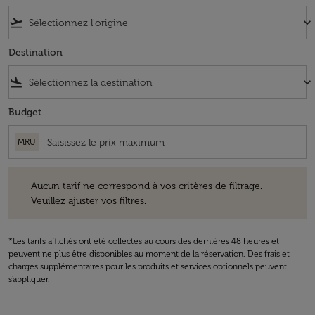
flight_takeoff
keyboard_arrow_down
Destination
flight_land
keyboard_arrow_down
Budget
MRU
Aucun tarif ne correspond à vos critères de filtrage. Veuillez ajuster v
Aucun tarif ne correspond à vos critères de filtrage.
Veuillez ajuster vos filtres.
*Les tarifs affichés ont été collectés au cours des dernières 48 heures et
peuvent ne plus être disponibles au moment de la réservation. Des frais et
charges supplémentaires pour les produits et services optionnels peuvent
s'appliquer.