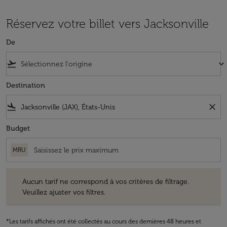
Réservez votre billet vers Jacksonville
De
flight_takeoff
keyboard_arrow_down
Destination
flight_land
close
Budget
MRU
Aucun tarif ne correspond à vos critères de filtrage. Veuillez ajuster v
Aucun tarif ne correspond à vos critères de filtrage.
Veuillez ajuster vos filtres.
*Les tarifs affichés ont été collectés au cours des dernières 48 heures et