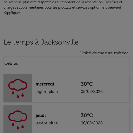
peuvent ne plus être disponibles au moment de la réservation. Des frais et
charges supplémentaires pour les produits et services optionnels peuvent
s'appliquer.
Le temps à Jacksonville
Unité de mesure météo
:
Weather unit option Celsius Selected
keyboard_arrow_down
Celsius
30°C
mercredi
légère pluie
05/08/2026
30°C
jeudi
légère pluie
06/08/2026