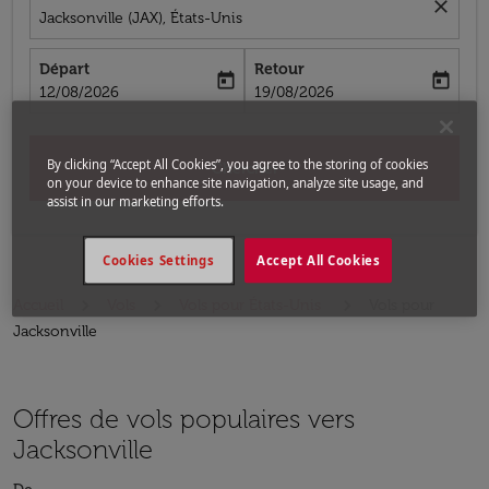
close
Jacksonville (JAX), États-Unis
Départ
Retour
today
today
fc-booking-departure-date-aria-label
fc-booking-return-date-aria-label
12/08/2026
19/08/2026
By clicking “Accept All Cookies”, you agree to the storing of cookies
Chercher
on your device to enhance site navigation, analyze site usage, and
assist in our marketing efforts.
Cookies Settings
Accept All Cookies
Accueil
Vols
Vols pour États-Unis
Vols pour
Jacksonville
Offres de vols populaires vers
Jacksonville