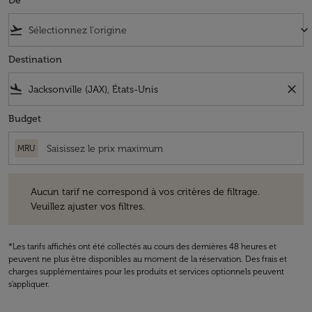
De
flight_takeoff
keyboard_arrow_down
Destination
flight_land
close
Budget
MRU
Aucun tarif ne correspond à vos critères de filtrage. Veuillez ajuster v
Aucun tarif ne correspond à vos critères de filtrage.
Veuillez ajuster vos filtres.
*Les tarifs affichés ont été collectés au cours des dernières 48 heures et
peuvent ne plus être disponibles au moment de la réservation. Des frais et
charges supplémentaires pour les produits et services optionnels peuvent
s'appliquer.