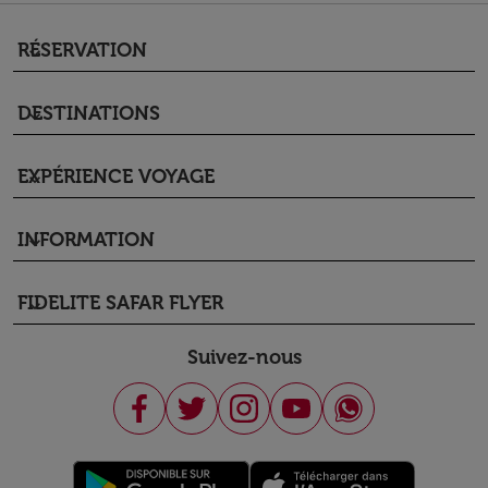
RÉSERVATION
keyboard_arrow_down
DESTINATIONS
keyboard_arrow_down
EXPÉRIENCE VOYAGE
keyboard_arrow_down
INFORMATION
keyboard_arrow_down
FIDELITE SAFAR FLYER
keyboard_arrow_down
Suivez-nous