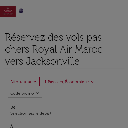

Réservez des vols pas
chers Royal Air Maroc
vers Jacksonville
expand_more
expand_more
Aller-retour
1 Passager, Économique
expand_more
Code promo
De
Sélectionnez le départ
À