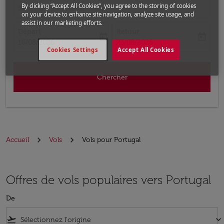
By clicking “Accept All Cookies”, you agree to the storing of cookies
Sélectionnez la destination
on your device to enhance site navigation, analyze site usage, and
assist in our marketing efforts.
Départ
Retour
today
today
fc-booking-departure-date-aria-label
fc-booking-return-date-aria-label
16/08/2026
23/08/2026
Cookies Settings
Accept All Cookies
Chercher
Accueil
Vols
Vols pour Portugal
Offres de vols populaires vers Portugal
De
flight_takeoff
keyboard_arrow_down