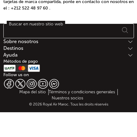
tarjetas de marca compartida, ponte en contacto con nosotros en
el : +212 522 48 97 60 .
Open in a new window
Buscar en nuestro sitio web
Open in a new window
Footer Mapa del sitio
Sobre nosotros
Destinos
Ayuda
Métodos de pago
Follow us on
Web map links
$Title.getData()
Mapa del sitio
Términos y condiciones generales
Nuestros socios
© 2026 Royal Air Maroc. Tous les droits réservés