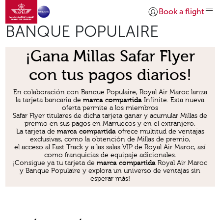
Ir a la página de inicio
Saltar al contenido principal
Book a flight
Iniciar sesión | Unirs
BANQUE POPULAIRE
¡Gana Millas Safar Flyer
con tus pagos diarios!
En colaboración con Banque Populaire, Royal Air Maroc lanza
la tarjeta bancaria de
marca compartida
Infinite. Esta nueva
oferta permite a los miembros
Safar Flyer titulares de dicha tarjeta ganar y acumular Millas de
premio en sus pagos en Marruecos y en el extranjero.
La tarjeta de
marca compartida
ofrece multitud de ventajas
exclusivas, como la obtención de Millas de premio,
el acceso al Fast Track y a las salas VIP de Royal Air Maroc, así
como franquicias de equipaje adicionales.
¡Consigue ya tu tarjeta de
marca compartida
Royal Air Maroc
y Banque Populaire y explora un universo de ventajas sin
esperar más!