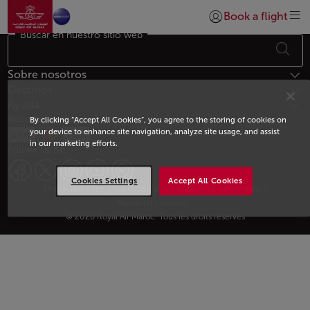
Ir a la página de inicio
Saltar al contenido principal
Book a flight
Iniciar sesión | Unirs
Buscar en nuestro sitio web
Footer Mapa del sitio
Sobre nosotros
Destinos
Ayuda
Métodos de pago
By clicking “Accept All Cookies”, you agree to the storing of cookies on
your device to enhance site navigation, analyze site usage, and assist
in our marketing efforts.
Follow us on
Cookies Settings
Accept All Cookies
Web map links
$Title.getData()
Mapa del sitio
Términos y condiciones generales
Nuestros socios
© 2026 Royal Air Maroc. Tous les droits réservés