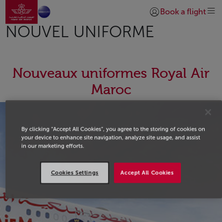
Ir a la página de inicio
Saltar al contenido principal
Book a flight
Iniciar sesión | Unirs
NOUVEL UNIFORME
Nouveaux uniformes Royal Air
Maroc
By clicking “Accept All Cookies”, you agree to the storing of cookies on
your device to enhance site navigation, analyze site usage, and assist
in our marketing efforts.
Cookies Settings
Accept All Cookies