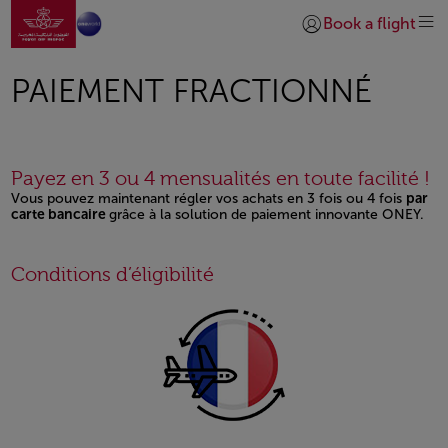
Ir a la página de inicio
Saltar al contenido principal
Book a flight
Iniciar sesión | Unirs
PAIEMENT FRACTIONNÉ
Payez en 3 ou 4 mensualités en toute facilité !
Vous pouvez maintenant régler vos achats en 3 fois ou 4 fois
par
carte bancaire
grâce à la solution de paiement innovante ONEY.
Open in a new window
Open in a new window
Open in a new window
Open in a new window
Conditions d’éligibilité
Open in a new window