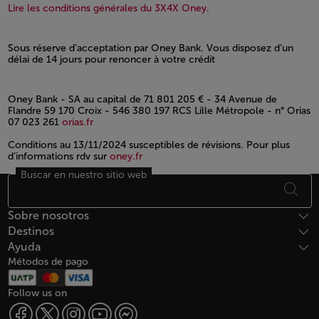
Open in a new window
Open in a new window
Lire les conditions générales du 3X4X Oney.
Sous réserve d’acceptation par Oney Bank. Vous disposez d’un
délai de 14 jours pour renoncer à votre crédit
Open in a new window
Oney Bank - SA au capital de 71 801 205 € - 34 Avenue de
Flandre 59 170 Croix - 546 380 197 RCS Lille Métropole - n° Orias
07 023 261
orias.fr
Conditions au 13/11/2024 susceptibles de révisions. Pour plus
d’informations rdv sur
oney.fr
Buscar en nuestro sitio web
Open in a new window
Footer Mapa del sitio
Sobre nosotros
Destinos
Ayuda
Métodos de pago
Follow us on