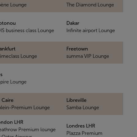
bène Lounge
The Diamond Lounge
otonou
Dakar
S business class Lounge
Infinite airport Lounge
ankfurt
Freetown
imeclass Lounge
summa VIP Lounge
s
pire Lounge
 Caire
Libreville
hlein-Premium Lounge
Samba Lounge
ondon LHR
Londres LHR
eathrow Premium lounge
Plazza Premium
 Qatar Airways