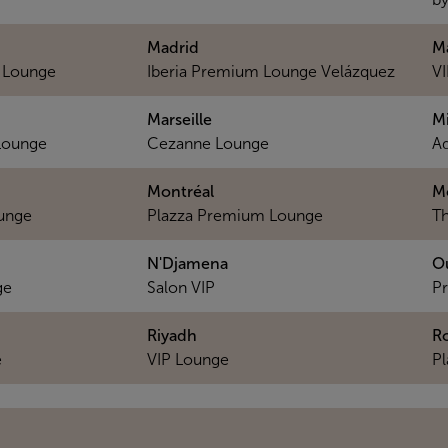
Madrid
M
 Lounge
Iberia Premium Lounge Velázquez
V
Marseille
M
 Lounge
Cezanne Lounge
Ad
Montréal
M
unge
Plazza Premium Lounge
Th
N'Djamena
O
ge
Salon VIP
Pr
Riyadh
R
e
VIP Lounge
P