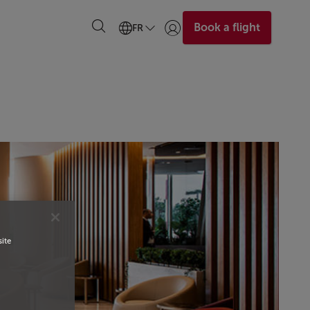
Book a flight
FR
Se connecter | S’inscrire)
site