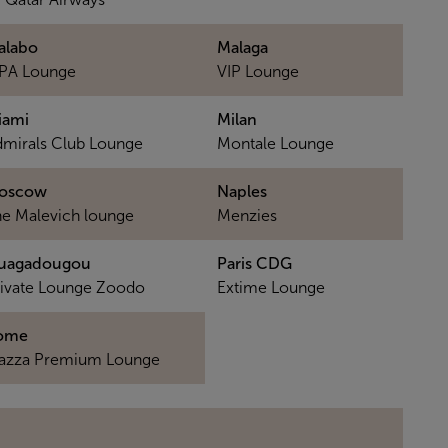
alabo
Malaga
IPA Lounge
VIP Lounge
iami
Milan
mirals Club Lounge
Montale Lounge
oscow
Naples
e Malevich lounge
Menzies
uagadougou
Paris CDG
ivate Lounge Zoodo
Extime Lounge
ome
lazza Premium Lounge