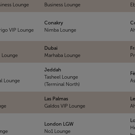
iness Lounge
Business Lounge
E
Conakry
C
rigo VIP Lounge
Nimba Lounge
AH
Dubai
Fr
P Lounge
Marhaba Lounge
Pr
Jeddah
Fè
Tasheel Lounge
al Lounge
As
(Terminal North)
Las Palmas
Le
nge
Galdos VIP Lounge
A
L
London LGW
H
nge
No1 Lounge
by