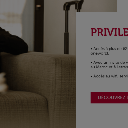
PRIVIL
• Accès à plus de 62
one
world.
• Avec un invité de 
au Maroc et à l'étran
• Accès au wifi, serv
DÉCOUVREZ 