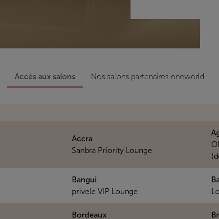
Accès aux salons
Nos salons partenaires oneworld
Ag
Accra
O
Sanbra Priority Lounge
(d
Bangui
Ba
privele VIP Lounge
Lo
Bordeaux
Br