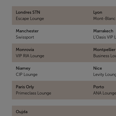
Londres STN
Lyon
Escape Lounge
Mont-Blanc
Manchester
Marrakech
Swissport
L’Oasis VIP
Monrovia
Montpellier
VIP RIA Lounge
Business Lo
Niamey
Nice
CIP Lounge
Levity Loun
Paris Orly
Porto
Primeclass Lounge
ANA Loung
Oujda