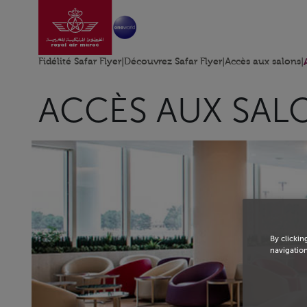
Aller à la page accu
Saut au contenu principal
Fidélité Safar Flyer
|
Découvrez Safar Flyer
|
Accès aux salons
|
ACCÈS AUX SAL
By clickin
navigation