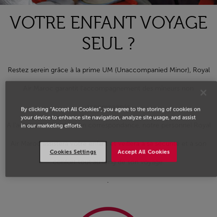
VOTRE ENFANT VOYAGE
SEUL ?
Restez serein grâce à la prime UM (Unaccompanied Minor), Royal
Air Maroc garantit l’accompagnement des mineurs non
accompagnés.
By clicking “Accept All Cookies”, you agree to the storing of cookies on
your device to enhance site navigation, analyze site usage, and assist
A l'aéroport, à bord ou en correspondance, notre personnel Royal
in our marketing efforts.
Air Maroc assistera votre enfant et veillera à sa sécurité et à son
Cookies Settings
Accept All Cookies
confort tout au long de son voyage.
.