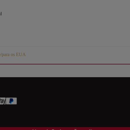
l
de/para os EUA