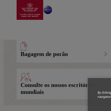
Ir para a página inici
Skip to Main Content
Informação
|
Antes da viagem
|
Informações sobr
Bagagem de porão
Consulte os nossos escritórios
mundiais
By clickin
navigation