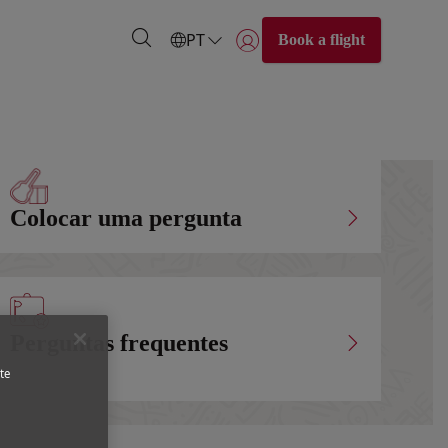
PT
Book a flight
Iniciar sessão | Juntar-se)
Colocar uma pergunta
Perguntas frequentes
te