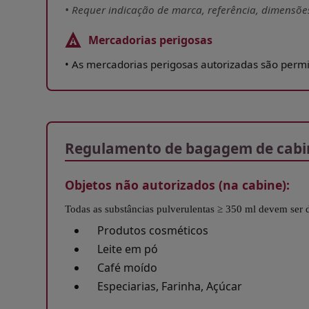
•
Requer indicação de marca, referência, dimensõe
Mercadorias perigosas
•
As mercadorias perigosas autorizadas são perm
Open in a new window
Regulamento de bagagem de cabin
Objetos não autorizados (na cabine):
Todas as substâncias pulverulentas ≥ 350 ml devem ser 
Produtos cosméticos
Leite em pó
Café moído
Especiarias, Farinha, Açúcar