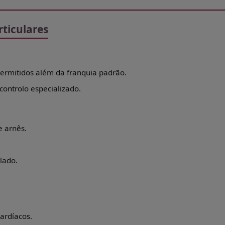
rticulares
permitidos além da franquia padrão.
controlo especializado.
e arnês.
lado.
.
ardíacos.