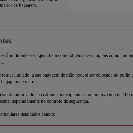
uperior de bagagem.
ntes
ssário durante a viagem, bem como objetos de valor, tais como computa
...
 tornar limitado, a sua bagagem de mão poderá ser colocada no porão pa
ua bagagem de mão.
c.) só são autorizados na cabine em recipientes com um máximo de 100 
esentar separadamente no controlo de segurança.
rticulares detalhados abaixo: