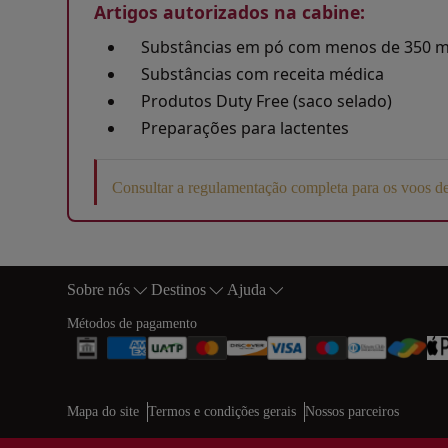
Artigos autorizados na cabine:
Substâncias em pó com menos de 350 m
Substâncias com receita médica
Produtos Duty Free (saco selado)
Preparações para lactentes
Consultar a regulamentação completa para os voos 
Open in a new window
Sobre nós
Destinos
Ajuda
Rodapé Mapa do sítio
Métodos de pagamento
Web map links
$Title.getData()
Mapa do site
Termos e condições gerais
Nossos parceiros