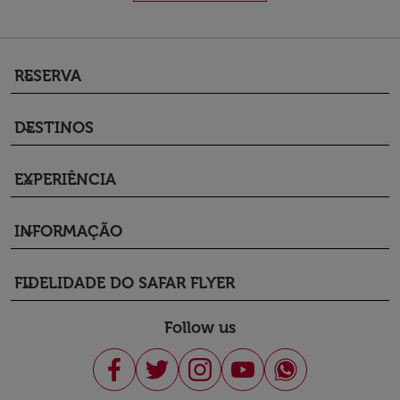
RESERVA
keyboard_arrow_down
DESTINOS
keyboard_arrow_down
EXPERIÊNCIA
keyboard_arrow_down
INFORMAÇÃO
keyboard_arrow_down
FIDELIDADE DO SAFAR FLYER
keyboard_arrow_down
Follow us