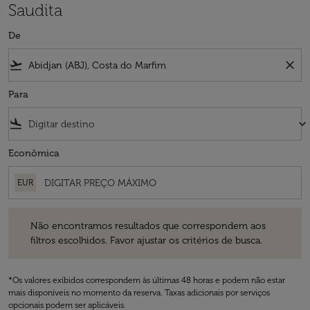
Saudita
De
flight_takeoff
close
Para
flight_land
keyboard_arrow_down
Econômica
EUR
Não encontramos resultados que correspondem aos filtros escolhidos
Não encontramos resultados que correspondem aos
filtros escolhidos. Favor ajustar os critérios de busca.
*Os valores exibidos correspondem às últimas 48 horas e podem não estar
mais disponíveis no momento da reserva. Taxas adicionais por serviços
opcionais podem ser aplicáveis.