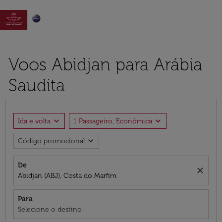

Voos Abidjan para Arábia
Saudita
expand_more
expand_more
Ida e volta
1 Passageiro, Econômica
expand_more
Código promocional
De
close
Abidjan (ABJ), Costa do Marfim
Para
Selecione o destino