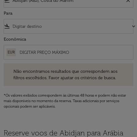
flight_takeoff
close
Para
flight_land
keyboard_arrow_down
Econômica
EUR
Não encontramos resultados que correspondem aos filtros escolhidos
Não encontramos resultados que correspondem aos
filtros escolhidos. Favor ajustar os critérios de busca.
*Os valores exibidos correspondem às últimas 48 horas e podem não estar
mais disponíveis no momento da reserva. Taxas adicionais por serviços
opcionais podem ser aplicáveis.
Reserve voos de Abidjan para Arábia