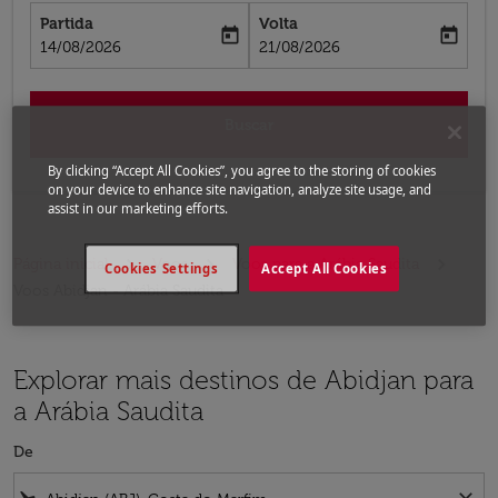
Partida
Volta
today
today
fc-booking-departure-date-aria-label
fc-booking-return-date-aria-label
14/08/2026
21/08/2026
Buscar
By clicking “Accept All Cookies”, you agree to the storing of cookies
on your device to enhance site navigation, analyze site usage, and
assist in our marketing efforts.
Página inicial
Voos
Voos para a Arábia Saudita
Cookies Settings
Accept All Cookies
Voos Abidjan - Arábia Saudita
Explorar mais destinos de Abidjan para
a Arábia Saudita
De