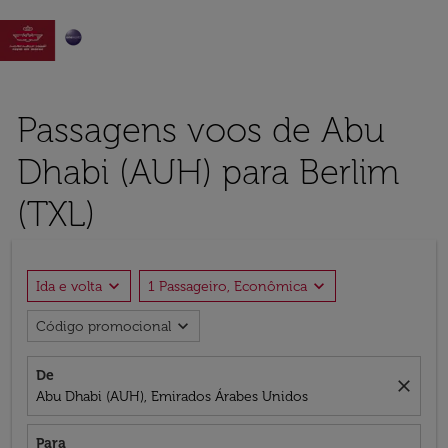

Passagens voos de Abu
Dhabi (AUH) para Berlim
(TXL)
expand_more
expand_more
Ida e volta
1 Passageiro, Econômica
expand_more
Código promocional
De
close
Abu Dhabi (AUH), Emirados Árabes Unidos
Para