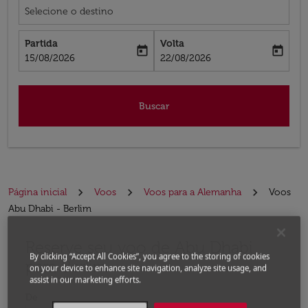
Selecione o destino
Partida
Volta
today
today
fc-booking-departure-date-aria-label
fc-booking-return-date-aria-label
15/08/2026
22/08/2026
Buscar
Página inicial
Voos
Voos para a Alemanha
Voos
Abu Dhabi - Berlim
Reserve seu voo de Abu Dhabi
Experimente atualizar a rota (partida e/ou destino) ou 
By clicking “Accept All Cookies”, you agree to the storing of cookies
para Berlim
on your device to enhance site navigation, analyze site usage, and
assist in our marketing efforts.
De