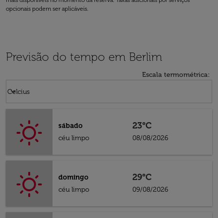
mais disponíveis no momento da reserva. Taxas adicionais por serviços
opcionais podem ser aplicáveis.
Previsão do tempo em Berlim
Escala termométrica
:
Weather unit option Celcius Selected
keyboard_arrow_down
Celcius
23°C
sábado
céu limpo
08/08/2026
29°C
domingo
céu limpo
09/08/2026