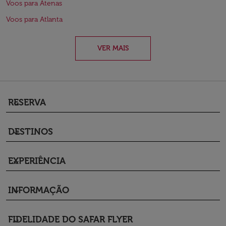
Voos para Atenas
Voos para Atlanta
VER MAIS
RESERVA
keyboard_arrow_down
DESTINOS
keyboard_arrow_down
EXPERIÊNCIA
keyboard_arrow_down
INFORMAÇÃO
keyboard_arrow_down
FIDELIDADE DO SAFAR FLYER
keyboard_arrow_down