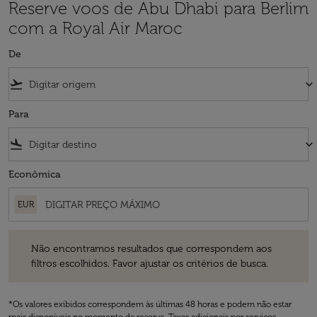
Reserve voos de Abu Dhabi para Berlim
com a Royal Air Maroc
De
flight_takeoff
keyboard_arrow_down
Para
flight_land
keyboard_arrow_down
Econômica
EUR
Não encontramos resultados que correspondem aos filtros escolhidos
Não encontramos resultados que correspondem aos
filtros escolhidos. Favor ajustar os critérios de busca.
*Os valores exibidos correspondem às últimas 48 horas e podem não estar