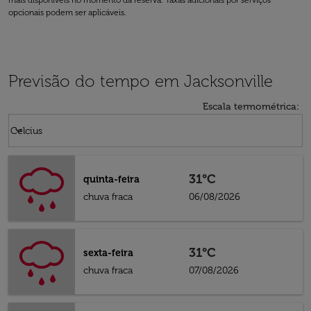
mais disponíveis no momento da reserva. Taxas adicionais por serviços
opcionais podem ser aplicáveis.
Previsão do tempo em Jacksonville
Escala termométrica
:
Weather unit option Celcius Selected
keyboard_arrow_down
Celcius
31°C
quinta-feira
chuva fraca
06/08/2026
31°C
sexta-feira
chuva fraca
07/08/2026