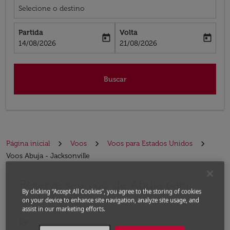
Selecione o destino
Partida
Volta
today
today
fc-booking-departure-date-aria-label
fc-booking-return-date-aria-label
14/08/2026
21/08/2026
Buscar
Página inicial
Voos
Voos para Estados Unidos
Voos Abuja - Jacksonville
Reserve seu voo de Abuja para
Experimente atualizar a rota (partida e/ou destino) ou 
By clicking “Accept All Cookies”, you agree to the storing of cookies
Jacksonville
on your device to enhance site navigation, analyze site usage, and
assist in our marketing efforts.
De