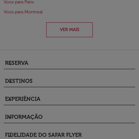
Voos para Paris
Voos para Montreal
VER MAIS
RESERVA
keyboard_arrow_down
DESTINOS
keyboard_arrow_down
EXPERIÊNCIA
keyboard_arrow_down
INFORMAÇÃO
keyboard_arrow_down
FIDELIDADE DO SAFAR FLYER
keyboard_arrow_down