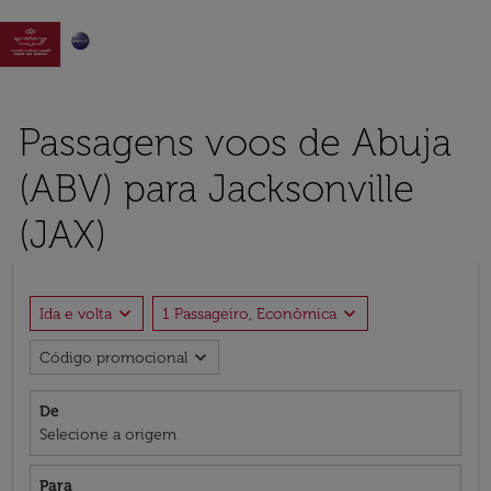

Passagens voos de Abuja
(ABV) para Jacksonville
(JAX)
expand_more
expand_more
Ida e volta
1 Passageiro, Econômica
expand_more
Código promocional
De
Selecione a origem
Para