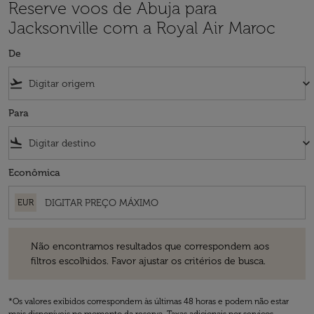
Reserve voos de Abuja para
Jacksonville com a Royal Air Maroc
De
flight_takeoff
keyboard_arrow_down
Para
flight_land
keyboard_arrow_down
Econômica
EUR
Não encontramos resultados que correspondem aos filtros escolhidos
Não encontramos resultados que correspondem aos
filtros escolhidos. Favor ajustar os critérios de busca.
*Os valores exibidos correspondem às últimas 48 horas e podem não estar