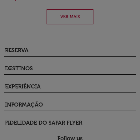
VER MAIS
RESERVA
keyboard_arrow_down
DESTINOS
keyboard_arrow_down
EXPERIÊNCIA
keyboard_arrow_down
INFORMAÇÃO
keyboard_arrow_down
FIDELIDADE DO SAFAR FLYER
keyboard_arrow_down
Follow us