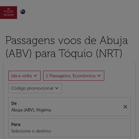

Passagens voos de Abuja
(ABV) para Tóquio (NRT)
expand_more
expand_more
Ida e volta
1 Passageiro, Econômica
expand_more
Código promocional
De
close
Abuja (ABV), Nigéria
Para
Selecione o destino