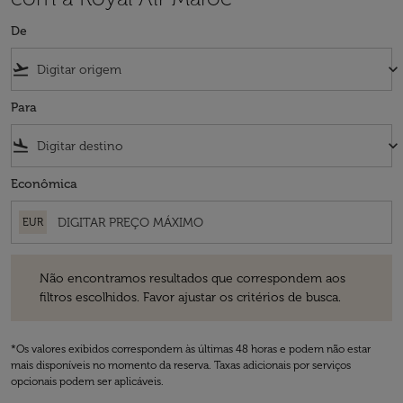
De
flight_takeoff
keyboard_arrow_down
Para
flight_land
keyboard_arrow_down
Econômica
EUR
Não encontramos resultados que correspondem aos filtros escolhidos
Não encontramos resultados que correspondem aos
filtros escolhidos. Favor ajustar os critérios de busca.
*Os valores exibidos correspondem às últimas 48 horas e podem não estar
mais disponíveis no momento da reserva. Taxas adicionais por serviços
opcionais podem ser aplicáveis.