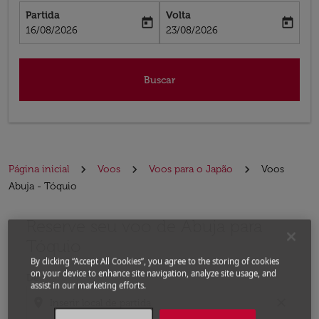
Partida
Volta
today
today
fc-booking-departure-date-aria-label
fc-booking-return-date-aria-label
16/08/2026
23/08/2026
Buscar
Página inicial
Voos
Voos para o Japão
Voos
Abuja - Tóquio
Reserve seu voo de Abuja para
Experimente atualizar a rota (partida e/ou destino) ou 
Tóquio
By clicking “Accept All Cookies”, you agree to the storing of cookies
on your device to enhance site navigation, analyze site usage, and
De
assist in our marketing efforts.
location_on
close