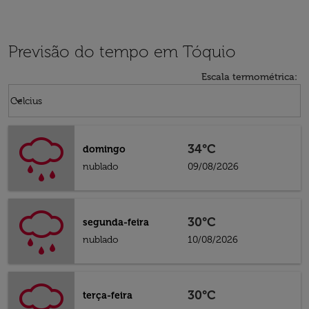
Previsão do tempo em Tóquio
Escala termométrica
:
Weather unit option Celcius Selected
keyboard_arrow_down
Celcius
34°C
domingo
nublado
09/08/2026
30°C
segunda-feira
nublado
10/08/2026
30°C
terça-feira