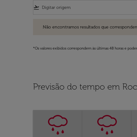
flight_takeoff
Não encontramos resultados que correspondem aos filt
Não encontramos resultados que correspondem aos
*Os valores exibidos correspondem às últimas 48 horas e podem
Previsão do tempo em Roc