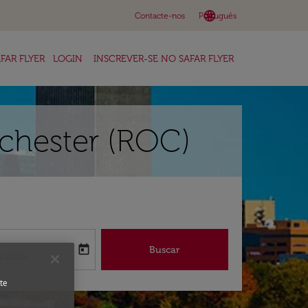
language
keyboard_arrow_down
Contacte-nos
Português
FAR FLYER
LOGIN
INSCREVER-SE NO SAFAR FLYER
chester (ROC)
a
today
Buscar
abel
oking-return-date-aria-label
8/2026
te