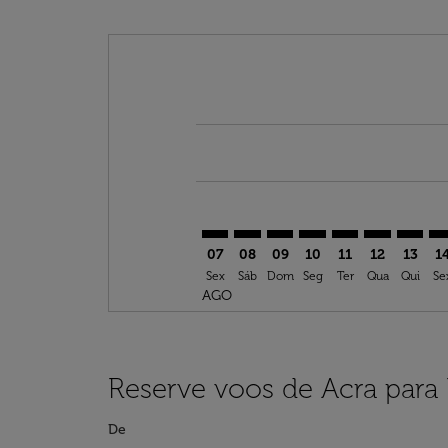
Displaying fares for agosto-2026
ACC–ROC: cmp-view-offers-discla
ACC–ROC: cmp-view-offers-di
ACC–ROC: cmp-view-offer
ACC–ROC: cmp-view-o
ACC–ROC: cmp-vi
ACC–ROC: c
ACC–RO
AC
07
08
09
10
11
12
13
1
Sex
Sáb
Dom
Seg
Ter
Qua
Qui
Se
AGO
Reserve voos de Acra para
De