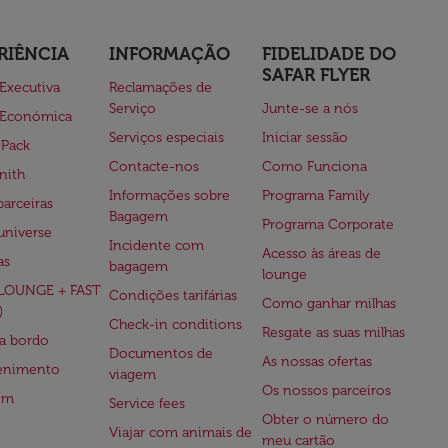
RIÊNCIA
INFORMAÇÃO
FIDELIDADE DO
SAFAR FLYER
 Executiva
Reclamações de
Serviço
Junte-se a nós
 Económica
Serviços especiais
Iniciar sessão
 Pack
Contacte-nos
Como Funciona
nith
Informações sobre
Programa Family
parceiras
Bagagem
Programa Corporate
universe
Incidente com
Acesso às áreas de
as
bagagem
lounge
(LOUNGE + FAST
Condições tarifárias
Como ganhar milhas
)
Check-in conditions
Resgate as suas milhas
 a bordo
Documentos de
As nossas ofertas
tenimento
viagem
Os nossos parceiros
em
Service fees
Obter o número do
Viajar com animais de
meu cartão