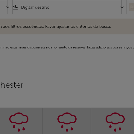
keyboard_arrow_down
flight_land
keyboard_arrow_down
E
ros escolhidos. Favor ajustar os critérios de busca.
 filtros escolhidos. Favor ajustar os critérios de busca.
 não estar mais disponíveis no momento da reserva. Taxas adicionais por serviços 
hester