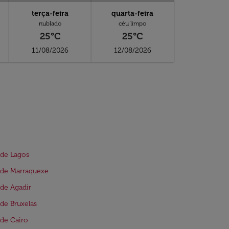
terça-feira
quarta-feira
nublado
céu limpo
25°C
25°C
11/08/2026
12/08/2026
de Lagos
 de Marraquexe
de Agadir
de Bruxelas
de Cairo