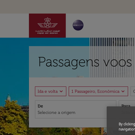
Passagens voos 
expand_more
expand_more
Ida e volta
1 Passageiro, Econômica
De
Para
By clickin
navigation