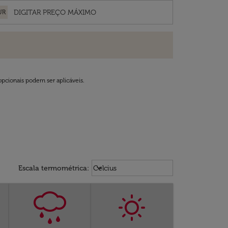
UR
opcionais podem ser aplicáveis.
Weather unit option Celcius Select
keyboard_arrow_down
Escala termométrica
:
Celcius