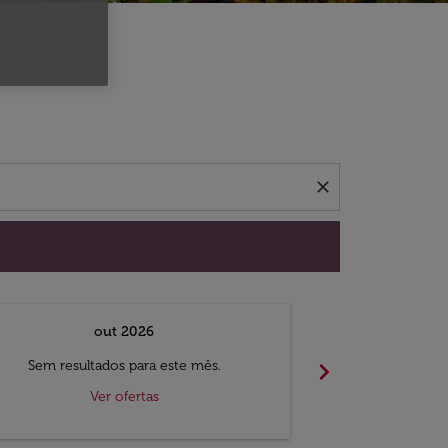
 ofertas.
close
out 2026
chevron_right
Sem resultados para este mês.
Sem result
Ver ofertas
V