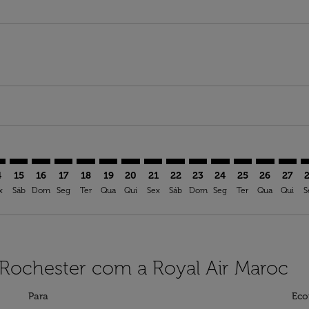
imer. Ver ofertas
sclaimer. Ver ofertas
s-disclaimer. Ver ofertas
ffers-disclaimer. Ver ofertas
ew-offers-disclaimer. Ver ofertas
mp-view-offers-disclaimer. Ver ofertas
C: cmp-view-offers-disclaimer. Ver ofertas
C–ROC: cmp-view-offers-disclaimer. Ver ofertas
ACC–ROC: cmp-view-offers-disclaimer. Ver ofertas
ACC–ROC: cmp-view-offers-disclaimer. Ver ofertas
ACC–ROC: cmp-view-offers-disclaimer. Ver oferta
ACC–ROC: cmp-view-offers-disclaimer. Ver of
ACC–ROC: cmp-view-offers-disclaimer. Ve
ACC–ROC: cmp-view-offers-disclaime
ACC–ROC: cmp-view-offers-discl
ACC–ROC: cmp-view-offers-d
ACC–ROC: cmp-view-offe
ACC–ROC: cmp-view-
ACC–ROC: cmp-v
ACC–ROC: 
ACC–R
A
4
15
16
17
18
19
20
21
22
23
24
25
26
27
x
Sáb
Dom
Seg
Ter
Qua
Qui
Sex
Sáb
Dom
Seg
Ter
Qua
Qui
S
 Rochester com a Royal Air Maroc
Para
Eco