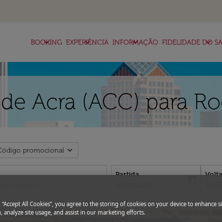
keyboard_arrow_down
keyboard_arrow_down
keyboard_arrow_down
keyboard_arrow_down
BOOKING
EXPERIÊNCIA
INFORMAÇÃO
FIDELIDADE DO SA
de Acra (ACC) para Ro
expand_more
Código promocional
Partida
Volt
today
fc-booking-departure-date-aria-l
fc-bo
14/08/2026
21/0
g “Accept All Cookies”, you agree to the storing of cookies on your device to enhance si
, analyze site usage, and assist in our marketing efforts.