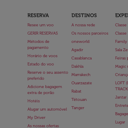
RESERVA
DESTINOS
EXPE
Resee um voo
A nossa rede
Classe
GERIR RESERVAS
Os nossos parceiros
Classe
Métodos de
oneworld
Family
pagamento
Agadir
Sala Ze
Horário de voos
Casablanca
Feiras 
Estado do voo
Dakhla
Magic 
Reserve o seu assento
Marrakech
Crianç
preferido
Ouarzazate
LOFT 
Adicione bagagem
TRACK
Rabat
extra de porão
Jantar
Tétouan
Hotéis
Entre
Tanger
Alugar um automóvel
Bagag
My Driver
Lugar
As nossas ofertas