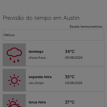
Previsão do tempo em Austin
Escala termométrica
:
Weather unit option Celcius Selected
keyboard_arrow_down
Celcius
34°C
domingo
chuva fraca
09/08/2026
35°C
segunda-feira
céu limpo
10/08/2026
37°C
terça-feira