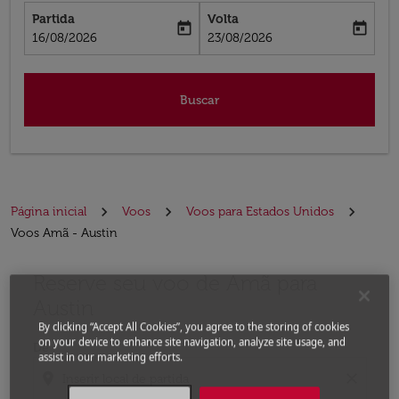
Partida
Volta
today
today
fc-booking-departure-date-aria-label
fc-booking-return-date-aria-label
16/08/2026
23/08/2026
Buscar
Página inicial
Voos
Voos para Estados Unidos
Voos Amã - Austin
Reserve seu voo de Amã para
Experimente atualizar a rota (partida e/ou destino) ou 
Austin
By clicking “Accept All Cookies”, you agree to the storing of cookies
on your device to enhance site navigation, analyze site usage, and
De
assist in our marketing efforts.
location_on
close