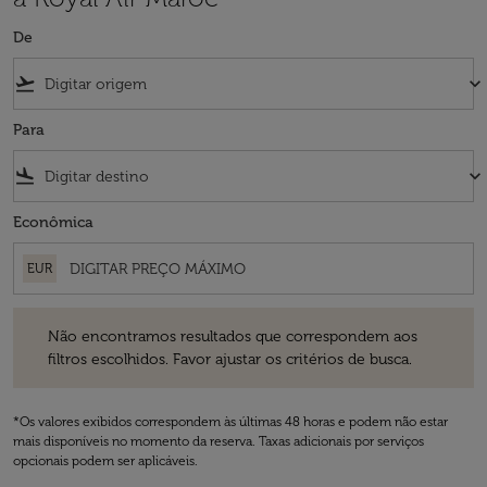
De
flight_takeoff
keyboard_arrow_down
Para
flight_land
keyboard_arrow_down
Econômica
EUR
Não encontramos resultados que correspondem aos filtros escolhidos
Não encontramos resultados que correspondem aos
filtros escolhidos. Favor ajustar os critérios de busca.
*Os valores exibidos correspondem às últimas 48 horas e podem não estar
mais disponíveis no momento da reserva. Taxas adicionais por serviços
opcionais podem ser aplicáveis.