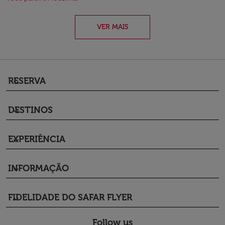
VER MAIS
RESERVA
keyboard_arrow_down
DESTINOS
keyboard_arrow_down
EXPERIÊNCIA
keyboard_arrow_down
INFORMAÇÃO
keyboard_arrow_down
FIDELIDADE DO SAFAR FLYER
keyboard_arrow_down
Follow us