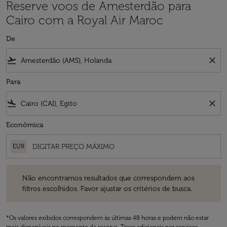
Reserve voos de Amesterdão para
Cairo com a Royal Air Maroc
De
flight_takeoff
close
Para
flight_land
close
Econômica
EUR
Não encontramos resultados que correspondem aos filtros escolhidos
Não encontramos resultados que correspondem aos
filtros escolhidos. Favor ajustar os critérios de busca.
*Os valores exibidos correspondem às últimas 48 horas e podem não estar