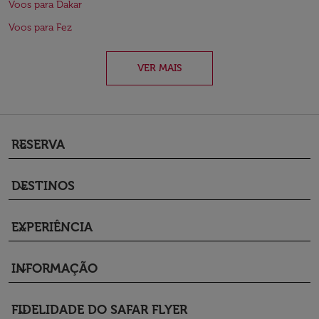
Voos para Dakar
Voos para Fez
VER MAIS
RESERVA
keyboard_arrow_down
DESTINOS
keyboard_arrow_down
EXPERIÊNCIA
keyboard_arrow_down
INFORMAÇÃO
keyboard_arrow_down
FIDELIDADE DO SAFAR FLYER
keyboard_arrow_down