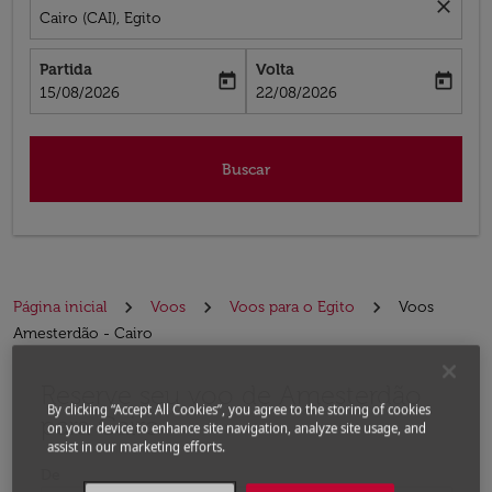
close
Cairo (CAI), Egito
Partida
Volta
today
today
fc-booking-departure-date-aria-label
fc-booking-return-date-aria-label
15/08/2026
22/08/2026
Buscar
Página inicial
Voos
Voos para o Egito
Voos
Amesterdão - Cairo
Reserve seu voo de Amesterdão
Experimente atualizar a rota (partida e/ou destino) ou 
By clicking “Accept All Cookies”, you agree to the storing of cookies
para Cairo
on your device to enhance site navigation, analyze site usage, and
assist in our marketing efforts.
De