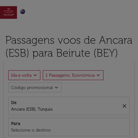

Passagens voos de Ancara
(ESB) para Beirute (BEY)
expand_more
expand_more
Ida e volta
1 Passageiro, Econômica
expand_more
Código promocional
De
close
Ancara (ESB), Turquia
Para
Selecione o destino