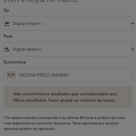
De
flight_takeoff
keyboard_arrow_down
Para
flight_land
keyboard_arrow_down
Econômica
EUR
Não encontramos resultados que correspondem aos filtros escolhidos
Não encontramos resultados que correspondem aos
filtros escolhidos. Favor ajustar os critérios de busca.
*Os valores exibidos correspondem às últimas 48 horas e podem não estar
mais disponíveis no momento da reserva. Taxas adicionais por serviços
opcionais podem ser aplicáveis.