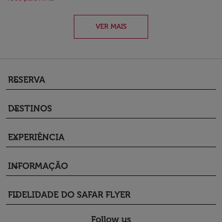
VER MAIS
RESERVA
keyboard_arrow_down
DESTINOS
keyboard_arrow_down
EXPERIÊNCIA
keyboard_arrow_down
INFORMAÇÃO
keyboard_arrow_down
FIDELIDADE DO SAFAR FLYER
keyboard_arrow_down
Follow us