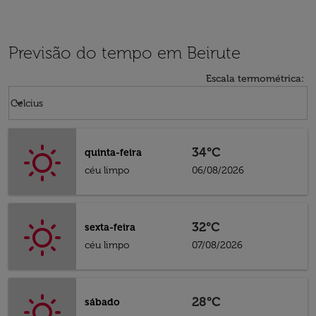
Previsão do tempo em Beirute
Escala termométrica
:
Weather unit option Celcius Selected
keyboard_arrow_down
Celcius
34°C
quinta-feira
céu limpo
06/08/2026
32°C
sexta-feira
céu limpo
07/08/2026
28°C
sábado