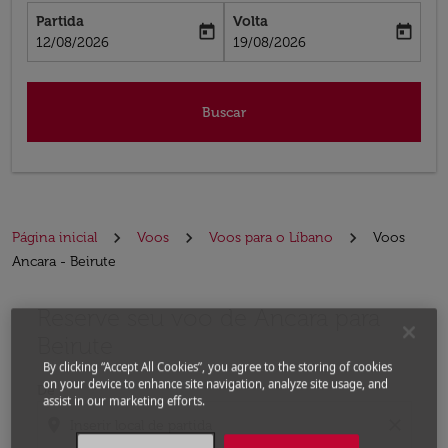
Partida
Volta
today
today
fc-booking-departure-date-aria-label
fc-booking-return-date-aria-label
12/08/2026
19/08/2026
Buscar
Página inicial
Voos
Voos para o Líbano
Voos
Ancara - Beirute
Reserve seu voo de Ancara para
Experimente atualizar a rota (partida e/ou destino) ou 
Beirute
By clicking “Accept All Cookies”, you agree to the storing of cookies
on your device to enhance site navigation, analyze site usage, and
De
assist in our marketing efforts.
location_on
close