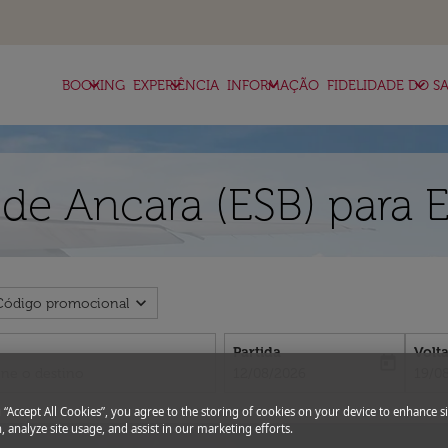
keyboard_arrow_down
keyboard_arrow_down
keyboard_arrow_down
keyboard_arrow_down
BOOKING
EXPERIÊNCIA
INFORMAÇÃO
FIDELIDADE DO SA
de Ancara (ESB) para E
expand_more
Código promocional
Partida
Volt
today
fc-booking-departure-date-aria-l
fc-bo
12/08/2026
19/0
g “Accept All Cookies”, you agree to the storing of cookies on your device to enhance si
, analyze site usage, and assist in our marketing efforts.