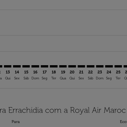
mer. Ver ofertas
sclaimer. Ver ofertas
s-disclaimer. Ver ofertas
ffers-disclaimer. Ver ofertas
ew-offers-disclaimer. Ver ofertas
mp-view-offers-disclaimer. Ver ofertas
H: cmp-view-offers-disclaimer. Ver ofertas
B–ERH: cmp-view-offers-disclaimer. Ver ofertas
ESB–ERH: cmp-view-offers-disclaimer. Ver ofertas
ESB–ERH: cmp-view-offers-disclaimer. Ver ofertas
ESB–ERH: cmp-view-offers-disclaimer. Ver ofertas
ESB–ERH: cmp-view-offers-disclaimer. Ver of
ESB–ERH: cmp-view-offers-disclaimer. Ve
ESB–ERH: cmp-view-offers-disclaimer
ESB–ERH: cmp-view-offers-discla
ESB–ERH: cmp-view-offers-d
ESB–ERH: cmp-view-offe
ESB–ERH: cmp-view-
ESB–ERH: cmp-v
ESB–ERH: c
ESB–E
E
2
13
14
15
16
17
18
19
20
21
22
23
24
25
a
Qui
Sex
Sáb
Dom
Seg
Ter
Qua
Qui
Sex
Sáb
Dom
Seg
Ter
Q
a Errachidia com a Royal Air Maroc
Para
Eco