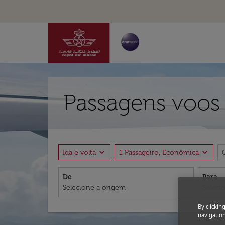
Passagens voos 
expand_more
expand_more
Ida e volta
1 Passageiro, Econômica
De
Para
By clickin
navigation