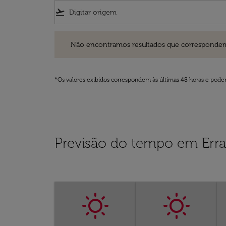
flight_takeoff
Não encontramos resultados que correspondem aos filt
Não encontramos resultados que correspondem aos
*Os valores exibidos correspondem às últimas 48 horas e podem
Previsão do tempo em Erra