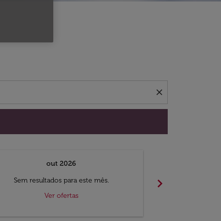
 ofertas.
close
out 2026
chevron_right
Sem resultados para este mês.
Sem result
Ver ofertas
V