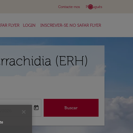
language
keyboard_arrow_down
Contacte-nos
Português
FAR FLYER
LOGIN
INSCREVER-SE NO SAFAR FLYER
rrachidia (ERH)
a
today
Buscar
abel
oking-return-date-aria-label
8/2026
te