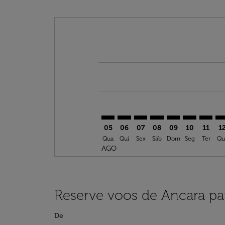
Displaying fares for agosto-2026
ESB–ERH: cmp-view-offers-disclai
ESB–ERH: cmp-view-offers-di
ESB–ERH: cmp-view-offer
ESB–ERH: cmp-view-o
ESB–ERH: cmp-vi
ESB–ERH: c
ESB–ER
ES
05
06
07
08
09
10
11
1
Qua
Qui
Sex
Sáb
Dom
Seg
Ter
Qu
AGO
Reserve voos de Ancara par
De