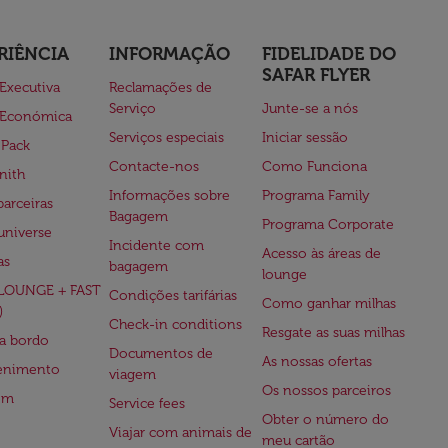
RIÊNCIA
INFORMAÇÃO
FIDELIDADE DO
SAFAR FLYER
 Executiva
Reclamações de
Serviço
Junte-se a nós
 Económica
Serviços especiais
Iniciar sessão
 Pack
Contacte-nos
Como Funciona
nith
Informações sobre
Programa Family
parceiras
Bagagem
Programa Corporate
universe
Incidente com
Acesso às áreas de
as
bagagem
lounge
(LOUNGE + FAST
Condições tarifárias
Como ganhar milhas
)
Check-in conditions
Resgate as suas milhas
 a bordo
Documentos de
As nossas ofertas
tenimento
viagem
Os nossos parceiros
em
Service fees
Obter o número do
Viajar com animais de
meu cartão