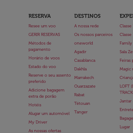
RESERVA
DESTINOS
EXPE
Resee um voo
A nossa rede
Classe
GERIR RESERVAS
Os nossos parceiros
Classe
Métodos de
oneworld
Family
pagamento
Agadir
Sala Ze
Horário de voos
Casablanca
Feiras 
Estado do voo
Dakhla
Magic 
Reserve o seu assento
Marrakech
Crianç
preferido
Ouarzazate
LOFT 
Adicione bagagem
TRACK
Rabat
extra de porão
Jantar
Tétouan
Hotéis
Entre
Tanger
Alugar um automóvel
Bagag
My Driver
Lugar
As nossas ofertas