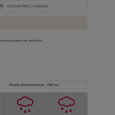
UR
opcionais podem ser aplicáveis.
Weather unit option Celcius Select
keyboard_arrow_down
Escala termométrica
:
Celcius