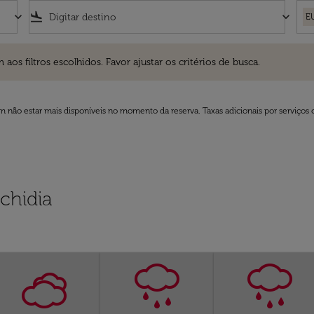
keyboard_arrow_down
flight_land
keyboard_arrow_down
E
ros escolhidos. Favor ajustar os critérios de busca.
 filtros escolhidos. Favor ajustar os critérios de busca.
 não estar mais disponíveis no momento da reserva. Taxas adicionais por serviços 
chidia