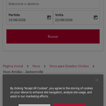
Selecione o destino
Partida
Volta
today
today
fc-booking-departure-date-aria-label
fc-booking-return-date-aria-label
15/08/2026
22/08/2026
Buscar
Página inicial
Voos
Voos para Estados Unidos
Voos Antália - Jacksonville
Reserve seu voo de Antália para
Experimente atualizar a rota (partida e/ou destino) ou 
By clicking “Accept All Cookies”, you agree to the storing of cookies
Jacksonville
on your device to enhance site navigation, analyze site usage, and
assist in our marketing efforts.
De