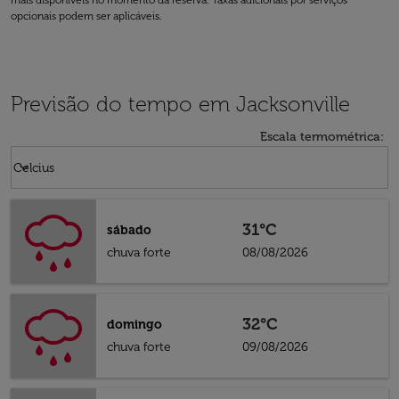
mais disponíveis no momento da reserva. Taxas adicionais por serviços
opcionais podem ser aplicáveis.
Previsão do tempo em Jacksonville
Escala termométrica
:
Weather unit option Celcius Selected
keyboard_arrow_down
Celcius
31°C
sábado
chuva forte
08/08/2026
32°C
domingo
chuva forte
09/08/2026