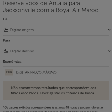
Reserve voos de Antália para
Jacksonville com a Royal Air Maroc
De
flight_takeoff
keyboard_arrow_down
Para
flight_land
keyboard_arrow_down
Econômica
EUR
Não encontramos resultados que correspondem aos filtros escolhidos
Não encontramos resultados que correspondem aos
filtros escolhidos. Favor ajustar os critérios de busca.
*Os valores exibidos correspondem às últimas 48 horas e podem não estar