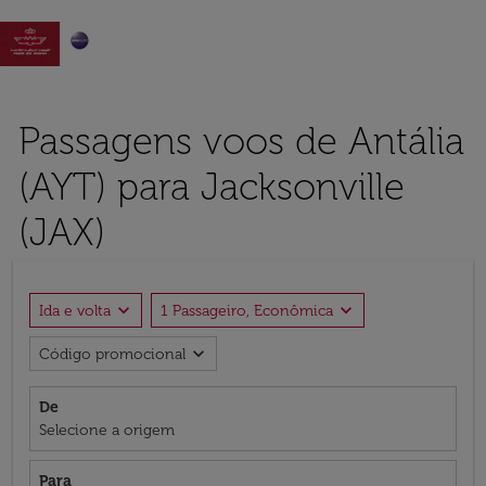

Passagens voos de Antália
(AYT) para Jacksonville
(JAX)
expand_more
expand_more
Ida e volta
1 Passageiro, Econômica
expand_more
Código promocional
De
Selecione a origem
Para