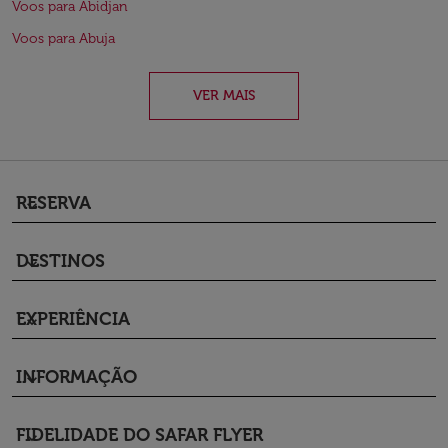
Voos para Abidjan
Voos para Abuja
VER MAIS
RESERVA
keyboard_arrow_down
DESTINOS
keyboard_arrow_down
EXPERIÊNCIA
keyboard_arrow_down
INFORMAÇÃO
keyboard_arrow_down
FIDELIDADE DO SAFAR FLYER
keyboard_arrow_down