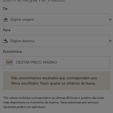
De
flight_takeoff
keyboard_arrow_down
Para
flight_land
keyboard_arrow_down
Econômica
EUR
Não encontramos resultados que correspondem aos filtros escolhidos
Não encontramos resultados que correspondem aos
filtros escolhidos. Favor ajustar os critérios de busca.
*Os valores exibidos correspondem às últimas 48 horas e podem não estar
mais disponíveis no momento da reserva. Taxas adicionais por serviços
opcionais podem ser aplicáveis.