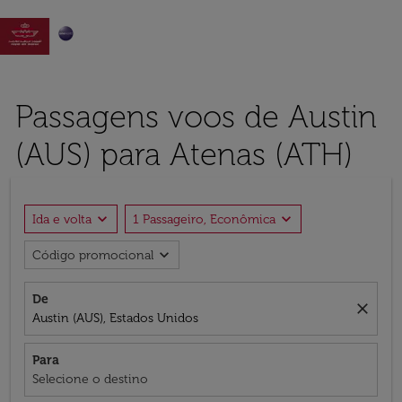

Passagens voos de Austin
(AUS) para Atenas (ATH)
expand_more
expand_more
Ida e volta
1 Passageiro, Econômica
expand_more
Código promocional
De
close
Austin (AUS), Estados Unidos
Para
Selecione o destino