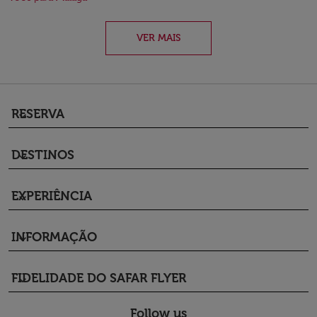
VER MAIS
RESERVA
keyboard_arrow_down
DESTINOS
keyboard_arrow_down
EXPERIÊNCIA
keyboard_arrow_down
INFORMAÇÃO
keyboard_arrow_down
FIDELIDADE DO SAFAR FLYER
keyboard_arrow_down
Follow us