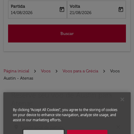
Partida
Volta
today
today
fc-booking-departure-date-aria-label
fc-booking-return-date-aria-label
14/08/2026
21/08/2026
Buscar
Página inicial
Voos
Voos para a Grécia
Voos
Austin - Atenas
Reserve seu voo de Austin para
Experimente atualizar a rota (partida e/ou destino) ou 
Atenas
By clicking “Accept All Cookies”, you agree to the storing of cookies
on your device to enhance site navigation, analyze site usage, and
De
assist in our marketing efforts.
location_on
close