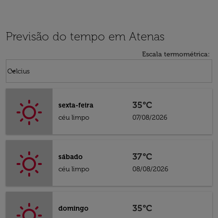
Previsão do tempo em Atenas
Escala termométrica
:
Weather unit option Celcius Selected
keyboard_arrow_down
Celcius
35°C
sexta-feira
céu limpo
07/08/2026
37°C
sábado
céu limpo
08/08/2026
35°C
domingo