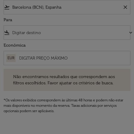
flight_takeoff
close
Para
flight_land
keyboard_arrow_down
Econômica
EUR
Não encontramos resultados que correspondem aos filtros escolhidos
Não encontramos resultados que correspondem aos
filtros escolhidos. Favor ajustar os critérios de busca.
*Os valores exibidos correspondem às últimas 48 horas e podem não estar
mais disponíveis no momento da reserva. Taxas adicionais por serviços
opcionais podem ser aplicáveis.