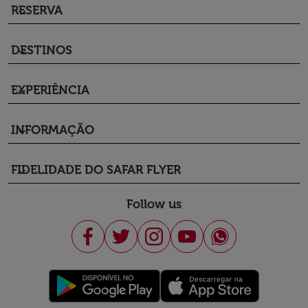
RESERVA
keyboard_arrow_down
DESTINOS
keyboard_arrow_down
EXPERIÊNCIA
keyboard_arrow_down
INFORMAÇÃO
keyboard_arrow_down
FIDELIDADE DO SAFAR FLYER
keyboard_arrow_down
Follow us