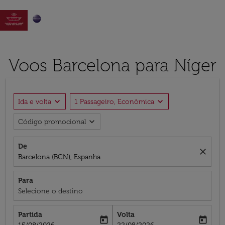

Voos Barcelona para Níger
expand_more
expand_more
Ida e volta
1 Passageiro, Econômica
expand_more
Código promocional
De
close
Barcelona (BCN), Espanha
Para
Selecione o destino
Partida
Volta
today
today
fc-booking-departure-date-aria-label
fc-booking-return-date-aria-label