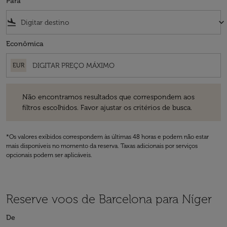
Para
flight_land
keyboard_arrow_down
Econômica
EUR
Não encontramos resultados que correspondem aos filtros escolhidos
Não encontramos resultados que correspondem aos
filtros escolhidos. Favor ajustar os critérios de busca.
*Os valores exibidos correspondem às últimas 48 horas e podem não estar
mais disponíveis no momento da reserva. Taxas adicionais por serviços
opcionais podem ser aplicáveis.
Reserve voos de Barcelona para Níger
De