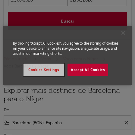
15/08/2026
22/08/2026
Buscar
By clicking “Accept All Cookies”, you agree to the storing of cookies
on your device to enhance site navigation, analyze site usage, and
assist in our marketing efforts.
Página inicial
Voos
Voos para o Níger
Voos Barcelona - Níger
Cookies Settings
Accept All Cookies
Explorar mais destinos de Barcelona
para o Níger
De
flight_takeoff
close