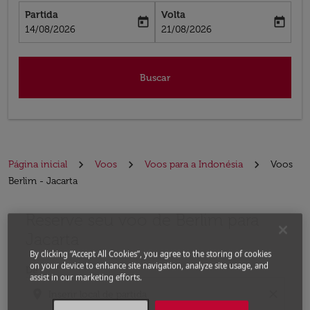
Partida
Volta
today
today
fc-booking-departure-date-aria-label
fc-booking-return-date-aria-label
14/08/2026
21/08/2026
Buscar
Página inicial
Voos
Voos para a Indonésia
Voos
Berlim - Jacarta
Reserve seu voo de Berlim para
Experimente atualizar a rota (partida e/ou destino) ou 
Jacarta
By clicking “Accept All Cookies”, you agree to the storing of cookies
on your device to enhance site navigation, analyze site usage, and
De
assist in our marketing efforts.
location_on
close