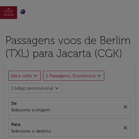

Passagens voos de Berlim
(TXL) para Jacarta (CGK)
expand_more
expand_more
Ida e volta
1 Passageiro, Econômica
expand_more
Código promocional
De
close
Selecione a origem
Para
close
Selecione o destino