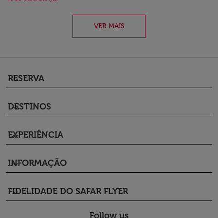
VER MAIS
RESERVA
keyboard_arrow_down
DESTINOS
keyboard_arrow_down
EXPERIÊNCIA
keyboard_arrow_down
INFORMAÇÃO
keyboard_arrow_down
FIDELIDADE DO SAFAR FLYER
keyboard_arrow_down
Follow us