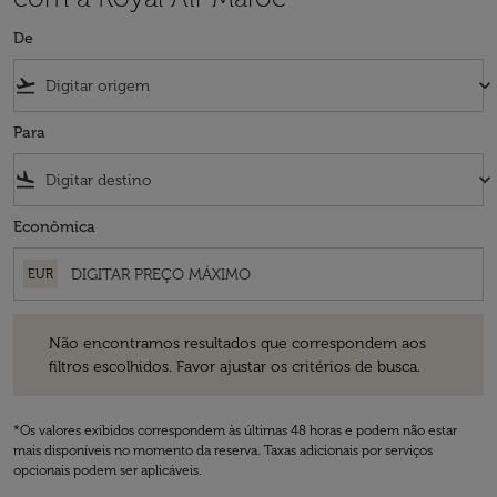
De
flight_takeoff
keyboard_arrow_down
Para
flight_land
keyboard_arrow_down
Econômica
EUR
Não encontramos resultados que correspondem aos filtros escolhidos
Não encontramos resultados que correspondem aos
filtros escolhidos. Favor ajustar os critérios de busca.
*Os valores exibidos correspondem às últimas 48 horas e podem não estar
mais disponíveis no momento da reserva. Taxas adicionais por serviços
opcionais podem ser aplicáveis.