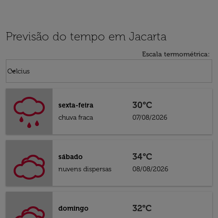
Previsão do tempo em Jacarta
Escala termométrica
:
Weather unit option Celcius Selected
keyboard_arrow_down
Celcius
30°C
sexta-feira
chuva fraca
07/08/2026
34°C
sábado
nuvens dispersas
08/08/2026
32°C
domingo