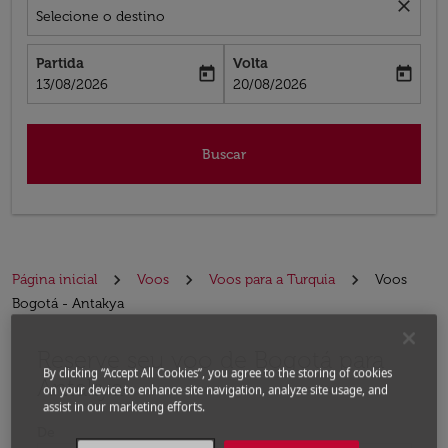
close
Selecione o destino
Partida
Volta
today
today
fc-booking-departure-date-aria-label
fc-booking-return-date-aria-label
13/08/2026
20/08/2026
Buscar
Página inicial
Voos
Voos para a Turquia
Voos
Bogotá - Antakya
Reserve seu voo de Bogotá para
Experimente atualizar a rota (partida e/ou destino) ou 
By clicking “Accept All Cookies”, you agree to the storing of cookies
Antakya
on your device to enhance site navigation, analyze site usage, and
assist in our marketing efforts.
De