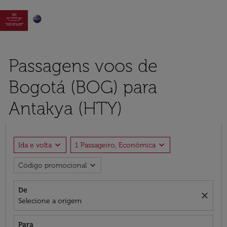

Passagens voos de
Bogotá (BOG) para
Antakya (HTY)
expand_more
expand_more
Ida e volta
1 Passageiro, Econômica
expand_more
Código promocional
De
close
Selecione a origem
Para