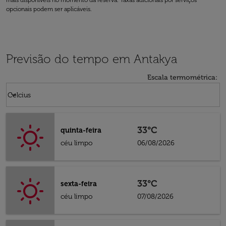
mais disponíveis no momento da reserva. Taxas adicionais por serviços
opcionais podem ser aplicáveis.
Previsão do tempo em Antakya
Escala termométrica
:
Weather unit option Celcius Selected
keyboard_arrow_down
Celcius
33°C
quinta-feira
céu limpo
06/08/2026
33°C
sexta-feira
céu limpo
07/08/2026