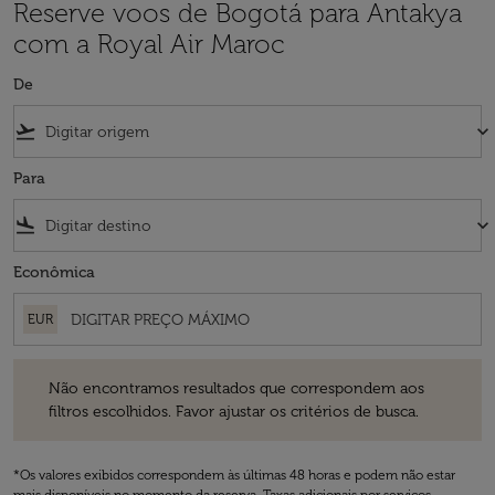
Reserve voos de Bogotá para Antakya
com a Royal Air Maroc
De
flight_takeoff
keyboard_arrow_down
Para
flight_land
keyboard_arrow_down
Econômica
EUR
Não encontramos resultados que correspondem aos filtros escolhidos
Não encontramos resultados que correspondem aos
filtros escolhidos. Favor ajustar os critérios de busca.
*Os valores exibidos correspondem às últimas 48 horas e podem não estar