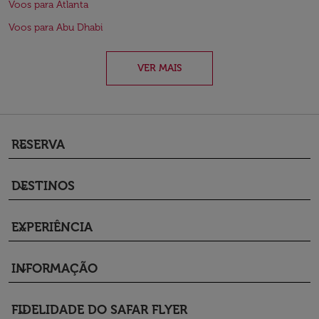
Voos para Atlanta
Voos para Abu Dhabi
VER MAIS
RESERVA
keyboard_arrow_down
DESTINOS
keyboard_arrow_down
EXPERIÊNCIA
keyboard_arrow_down
INFORMAÇÃO
keyboard_arrow_down
FIDELIDADE DO SAFAR FLYER
keyboard_arrow_down