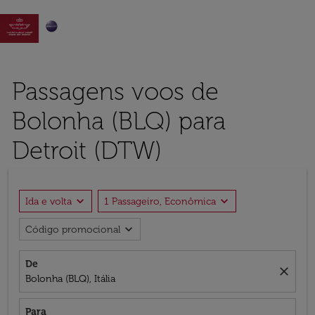

Passagens voos de
Bolonha (BLQ) para
Detroit (DTW)
expand_more
expand_more
Ida e volta
1 Passageiro, Econômica
expand_more
Código promocional
De
close
Bolonha (BLQ), Itália
Para