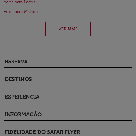
Voos para Lagos
Voos para Malabo
VER MAIS
RESERVA
keyboard_arrow_down
DESTINOS
keyboard_arrow_down
EXPERIÊNCIA
keyboard_arrow_down
INFORMAÇÃO
keyboard_arrow_down
FIDELIDADE DO SAFAR FLYER
keyboard_arrow_down