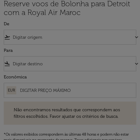
Reserve voos de Bolonha para Detroit
com a Royal Air Maroc
De
flight_takeoff
keyboard_arrow_down
Para
flight_land
keyboard_arrow_down
Econômica
EUR
Não encontramos resultados que correspondem aos filtros escolhidos
Não encontramos resultados que correspondem aos
filtros escolhidos. Favor ajustar os critérios de busca.
*Os valores exibidos correspondem às últimas 48 horas e podem não estar