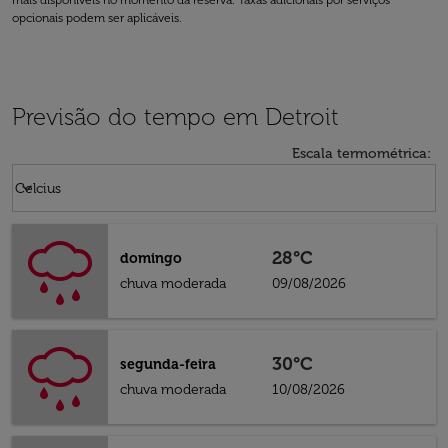
mais disponíveis no momento da reserva. Taxas adicionais por serviços
opcionais podem ser aplicáveis.
Previsão do tempo em Detroit
Escala termométrica
:
Weather unit option Celcius Selected
keyboard_arrow_down
Celcius
28°C
domingo
chuva moderada
09/08/2026
30°C
segunda-feira
chuva moderada
10/08/2026