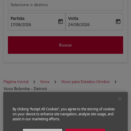
Selecione o destino
Partida
Volta
today
today
fc-booking-departure-date-aria-label
fc-booking-return-date-aria-label
17/08/2026
24/08/2026
Buscar
Página inicial
Voos
Voos para Estados Unidos
Voos Bolonha - Detroit
Reserve seu voo de Bolonha para
Experimente atualizar a rota (partida e/ou destino) ou 
By clicking “Accept All Cookies”, you agree to the storing of cookies
Detroit
on your device to enhance site navigation, analyze site usage, and
assist in our marketing efforts.
De