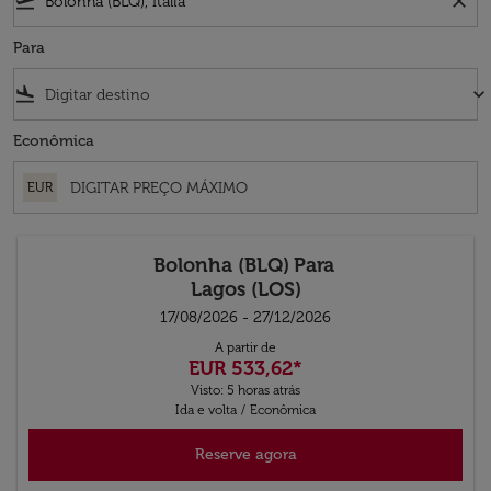
flight_takeoff
close
Para
flight_land
keyboard_arrow_down
Econômica
EUR
Bolonha (BLQ)
Para
Lagos (LOS)
17/08/2026 - 27/12/2026
A partir de
EUR 533,62
*
Visto: 5 horas atrás
Ida e volta
/
Econômica
Reserve agora