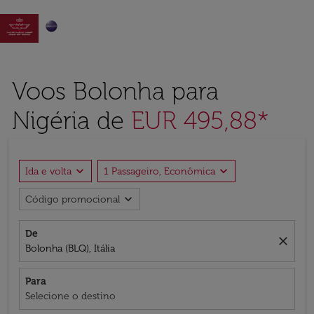

Voos Bolonha para
Nigéria de
EUR 495,88*
expand_more
expand_more
Ida e volta
1 Passageiro, Econômica
expand_more
Código promocional
De
close
Bolonha (BLQ), Itália
Para
Selecione o destino