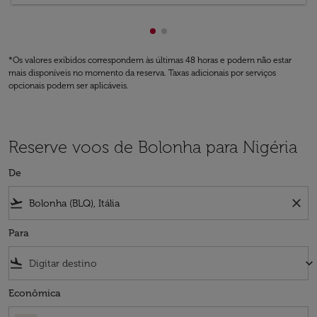
Mostrando de cmp-pagination
Mostrando de cmp-paginati
*Os valores exibidos correspondem às últimas 48 horas e podem não estar
mais disponíveis no momento da reserva. Taxas adicionais por serviços
opcionais podem ser aplicáveis.
Reserve voos de Bolonha para Nigéria
De
flight_takeoff
close
Para
flight_land
keyboard_arrow_down
Econômica