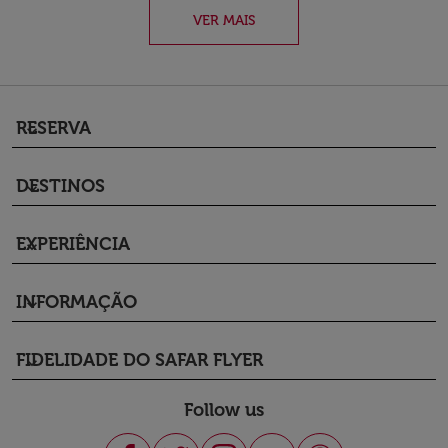
VER MAIS
RESERVA
keyboard_arrow_down
DESTINOS
keyboard_arrow_down
EXPERIÊNCIA
keyboard_arrow_down
INFORMAÇÃO
keyboard_arrow_down
FIDELIDADE DO SAFAR FLYER
keyboard_arrow_down
Follow us