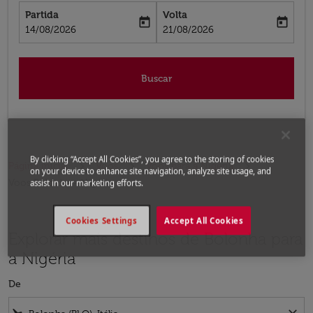
Partida
Volta
today
today
fc-booking-departure-date-aria-label
fc-booking-return-date-aria-label
14/08/2026
21/08/2026
Buscar
By clicking “Accept All Cookies”, you agree to the storing of cookies
Página inicial
Voos
Voos para a Nigéria
on your device to enhance site navigation, analyze site usage, and
Voos Bolonha - Nigéria
assist in our marketing efforts.
Cookies Settings
Accept All Cookies
Explorar mais destinos de Bolonha para
a Nigéria
De