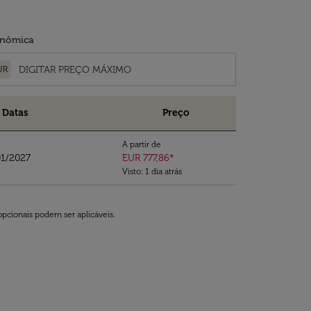
nômica
UR
Datas
Preço
A partir de
01/2027
EUR 777,86
*
Visto: 1 dia atrás
opcionais podem ser aplicáveis.