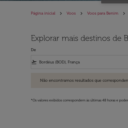
Página inicial
Voos
Voos para Benim
Explorar mais destinos de
De
flight_takeoff
Não encontramos resultados que correspondem aos filt
Não encontramos resultados que correspondem aos
*Os valores exibidos correspondem às últimas 48 horas e podem