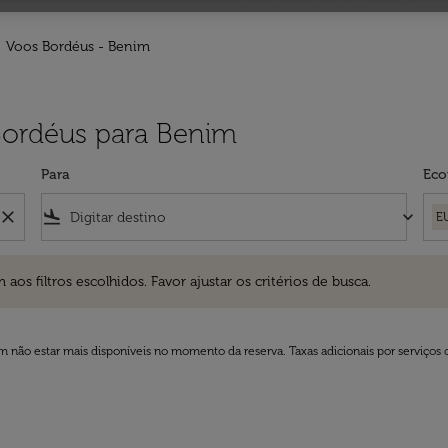
Voos Bordéus - Benim
 Bordéus para Benim
Para
Eco
close
flight_land
keyboard_arrow_down
E
ros escolhidos. Favor ajustar os critérios de busca.
 filtros escolhidos. Favor ajustar os critérios de busca.
 não estar mais disponíveis no momento da reserva. Taxas adicionais por serviços 