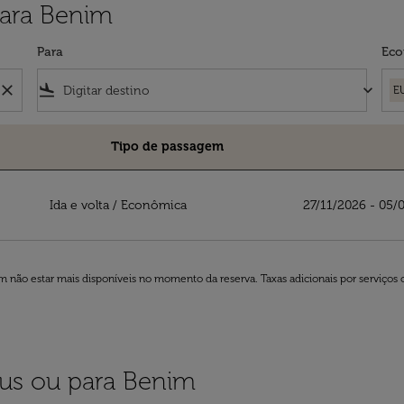
para Benim
Para
Eco
close
flight_land
keyboard_arrow_down
E
Tipo de passagem
Ida e volta
/
Econômica
27/11/2026 - 05/
 não estar mais disponíveis no momento da reserva. Taxas adicionais por serviços 
éus ou para Benim