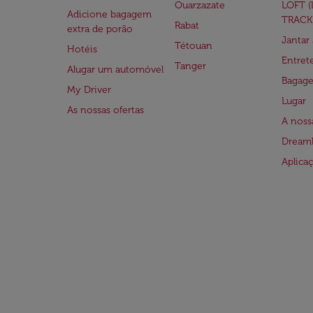
Ouarzazate
LOFT 
Adicione bagagem
TRACK
Rabat
extra de porão
Jantar
Tétouan
Hotéis
Entre
Tanger
Alugar um automóvel
Bagag
My Driver
Lugar
As nossas ofertas
A noss
Dreaml
Aplica