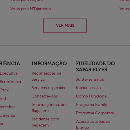
Voos para N'Djamena
Voos
VER MAIS
RIÊNCIA
INFORMAÇÃO
FIDELIDADE DO
SAFAR FLYER
 Executiva
Reclamações de
Serviço
Junte-se a nós
 Económica
Serviços especiais
Iniciar sessão
 Pack
Contacte-nos
Como Funciona
nith
Informações sobre
Programa Family
parceiras
Bagagem
Programa Corporate
universe
Incidente com
Acesso às áreas de
as
bagagem
lounge