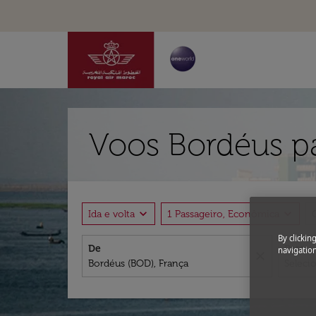
Voos Bordéus p
expand_more
expand_more
Ida e volta
1 Passageiro, Econômica
By clickin
De
Para
navigation
close