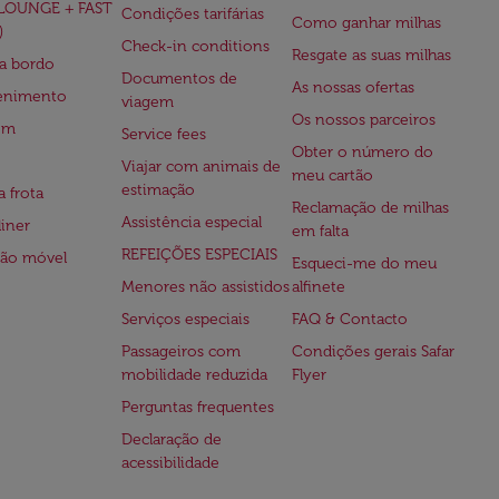
(LOUNGE + FAST
Condições tarifárias
Como ganhar milhas
)
Check-in conditions
Resgate as suas milhas
 a bordo
Documentos de
As nossas ofertas
tenimento
viagem
Os nossos parceiros
em
Service fees
Obter o número do
Viajar com animais de
meu cartão
estimação
a frota
Reclamação de milhas
Assistência especial
iner
em falta
REFEIÇÕES ESPECIAIS
ção móvel
Esqueci-me do meu
Menores não assistidos
alfinete
Serviços especiais
FAQ & Contacto
Passageiros com
Condições gerais Safar
mobilidade reduzida
Flyer
Perguntas frequentes
Declaração de
acessibilidade