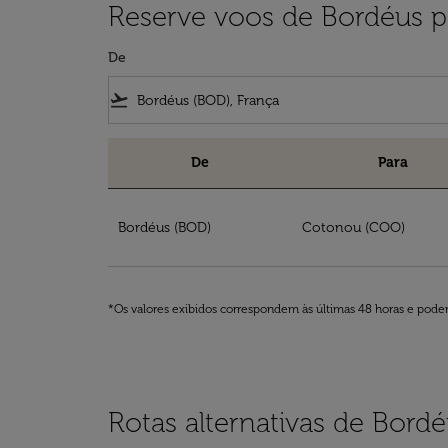
Reserve voos de Bordéus 
De
flight_takeoff
De
Para
Reserve voos de Bordéus para Benim
Bordéus (BOD)
Cotonou (COO)
*Os valores exibidos correspondem às últimas 48 horas e podem
Rotas alternativas de Bord