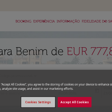
keyboard_arrow_down
keyboard_arrow_down
keyboard_arrow_down
keyboard_arrow_down
BOOKING
EXPERIÊNCIA
INFORMAÇÃO
FIDELIDADE DO SA
ara Benim de
EUR 777,
expand_more
Código promocional
g “Accept All Cookies”, you agree to the storing of cookies on your device to enhance si
Partida
Volt
, analyze site usage, and assist in our marketing efforts.
today
fc-booking-departure-date-aria-l
fc-bo
16/08/2026
23/0
Cookies Settings
Accept All Cookies