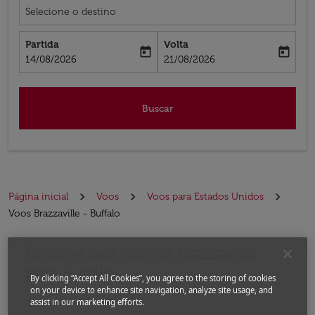
Selecione o destino
Partida
Volta
today
today
fc-booking-departure-date-aria-label
fc-booking-return-date-aria-label
14/08/2026
21/08/2026
Buscar
Página inicial
Voos
Voos para Estados Unidos
Voos Brazzaville - Buffalo
Reserve seu voo de Brazzaville
Experimente atualizar a rota (partida e/ou destino) ou 
para Buffalo
By clicking “Accept All Cookies”, you agree to the storing of cookies
on your device to enhance site navigation, analyze site usage, and
assist in our marketing efforts.
De