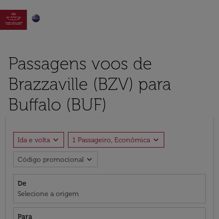

Passagens voos de
Brazzaville (BZV) para
Buffalo (BUF)
expand_more
expand_more
Ida e volta
1 Passageiro, Econômica
expand_more
Código promocional
De
Selecione a origem
Para