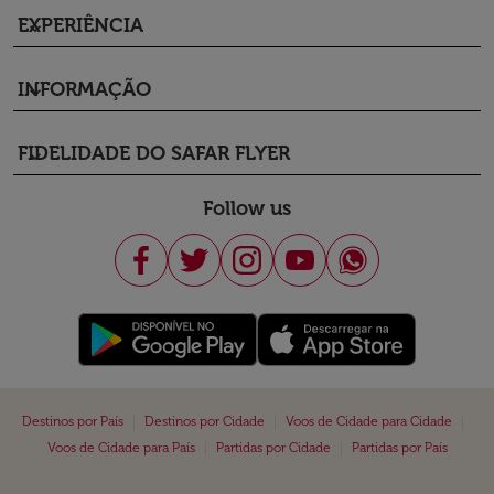
EXPERIÊNCIA
keyboard_arrow_down
INFORMAÇÃO
keyboard_arrow_down
FIDELIDADE DO SAFAR FLYER
keyboard_arrow_down
Follow us
|
|
|
Destinos por País
Destinos por Cidade
Voos de Cidade para Cidade
|
|
Voos de Cidade para País
Partidas por Cidade
Partidas por País