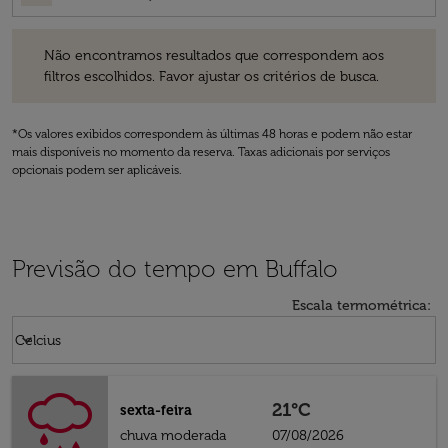
Não encontramos resultados que correspondem aos filtros escolhidos
Não encontramos resultados que correspondem aos
filtros escolhidos. Favor ajustar os critérios de busca.
*Os valores exibidos correspondem às últimas 48 horas e podem não estar
mais disponíveis no momento da reserva. Taxas adicionais por serviços
opcionais podem ser aplicáveis.
Previsão do tempo em Buffalo
Escala termométrica
:
Weather unit option Celcius Selected
keyboard_arrow_down
Celcius
21°C
sexta-feira
chuva moderada
07/08/2026