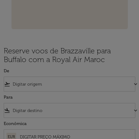
Reserve voos de Brazzaville para
Buffalo com a Royal Air Maroc
De
flight_takeoff
keyboard_arrow_down
Para
flight_land
keyboard_arrow_down
Econômica
EUR