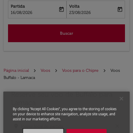
Partida
Volta
today
today
fc-booking-departure-date-aria-label
fc-booking-return-date-aria-label
16/08/2026
23/08/2026
Buscar
Página inicial
Voos
Voos para o Chipre
Voos
Buffalo - Larnaca
Reserve seu voo de Buffalo para
Experimente atualizar a rota (partida e/ou destino) ou 
Larnaca
By clicking “Accept All Cookies”, you agree to the storing of cookies
on your device to enhance site navigation, analyze site usage, and
De
assist in our marketing efforts.
location_on
close