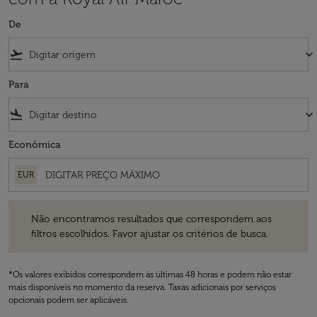
De
flight_takeoff
keyboard_arrow_down
Para
flight_land
keyboard_arrow_down
Econômica
EUR
Não encontramos resultados que correspondem aos filtros escolhidos
Não encontramos resultados que correspondem aos
filtros escolhidos. Favor ajustar os critérios de busca.
*Os valores exibidos correspondem às últimas 48 horas e podem não estar
mais disponíveis no momento da reserva. Taxas adicionais por serviços
opcionais podem ser aplicáveis.