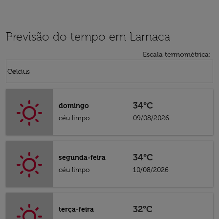
Previsão do tempo em Larnaca
Escala termométrica
:
Weather unit option Celcius Selected
keyboard_arrow_down
Celcius
34°C
domingo
céu limpo
09/08/2026
34°C
segunda-feira
céu limpo
10/08/2026
32°C
terça-feira