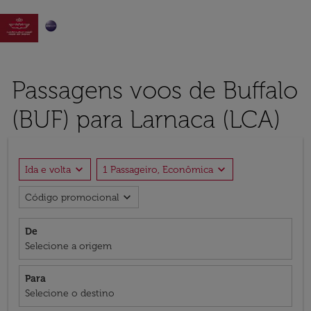

Passagens voos de Buffalo
(BUF) para Larnaca (LCA)
expand_more
expand_more
Ida e volta
1 Passageiro, Econômica
expand_more
Código promocional
De
Selecione a origem
Para
Selecione o destino