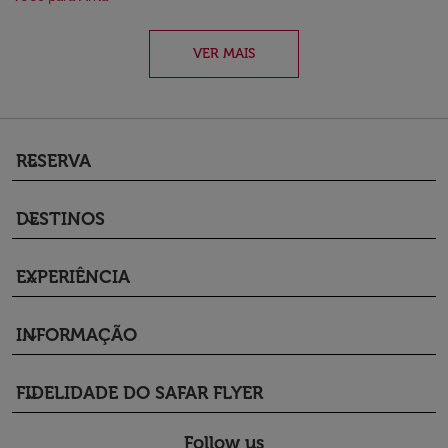
VER MAIS
RESERVA
keyboard_arrow_down
DESTINOS
keyboard_arrow_down
EXPERIÊNCIA
keyboard_arrow_down
INFORMAÇÃO
keyboard_arrow_down
FIDELIDADE DO SAFAR FLYER
keyboard_arrow_down
Follow us