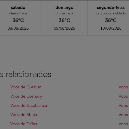
sábado
domingo
segunda-feira
chuva fraca
chuva fraca
céu pouco nublado
36°C
36°C
36°C
08/08/2026
09/08/2026
10/08/2026
s relacionados
Voos de El Aaiún
Voos 
Voos de Conakry
Voos
Voos de Casablanca
Voos 
Voos de Abuja
Voos
Voos de Dallas
Voos 