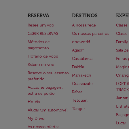
RESERVA
DESTINOS
EXPE
Resee um voo
A nossa rede
Classe
GERIR RESERVAS
Os nossos parceiros
Classe
Métodos de
oneworld
Family
pagamento
Agadir
Sala Ze
Horário de voos
Casablanca
Feiras 
Estado do voo
Dakhla
Magic 
Reserve o seu assento
Marrakech
Crianç
preferido
Ouarzazate
LOFT 
Adicione bagagem
TRACK
Rabat
extra de porão
Jantar
Tétouan
Hotéis
Entre
Tanger
Alugar um automóvel
Bagag
My Driver
Lugar
As nossas ofertas