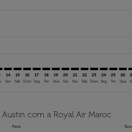
mer. Ver ofertas
claimer. Ver ofertas
s-disclaimer. Ver ofertas
ffers-disclaimer. Ver ofertas
ew-offers-disclaimer. Ver ofertas
p-view-offers-disclaimer. Ver ofertas
S: cmp-view-offers-disclaimer. Ver ofertas
I–AUS: cmp-view-offers-disclaimer. Ver ofertas
CAI–AUS: cmp-view-offers-disclaimer. Ver ofertas
CAI–AUS: cmp-view-offers-disclaimer. Ver ofertas
CAI–AUS: cmp-view-offers-disclaimer. Ver ofertas
CAI–AUS: cmp-view-offers-disclaimer. Ver ofe
CAI–AUS: cmp-view-offers-disclaimer. Ve
CAI–AUS: cmp-view-offers-disclaimer
CAI–AUS: cmp-view-offers-discla
CAI–AUS: cmp-view-offers-di
CAI–AUS: cmp-view-offe
CAI–AUS: cmp-view-
CAI–AUS: cmp-v
CAI–AUS: c
CAI–A
C
3
14
15
16
17
18
19
20
21
22
23
24
25
26
i
Sex
Sáb
Dom
Seg
Ter
Qua
Qui
Sex
Sáb
Dom
Seg
Ter
Qua
Q
 Austin com a Royal Air Maroc
Para
Eco