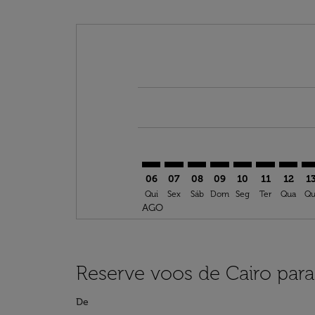
Displaying fares for agosto-2026
CAI–AUS: cmp-view-offers-disclai
CAI–AUS: cmp-view-offers-dis
CAI–AUS: cmp-view-offer
CAI–AUS: cmp-view-o
CAI–AUS: cmp-vi
CAI–AUS: cm
CAI–AU
CA
06
07
08
09
10
11
12
1
Qui
Sex
Sáb
Dom
Seg
Ter
Qua
Qu
AGO
Reserve voos de Cairo para
De