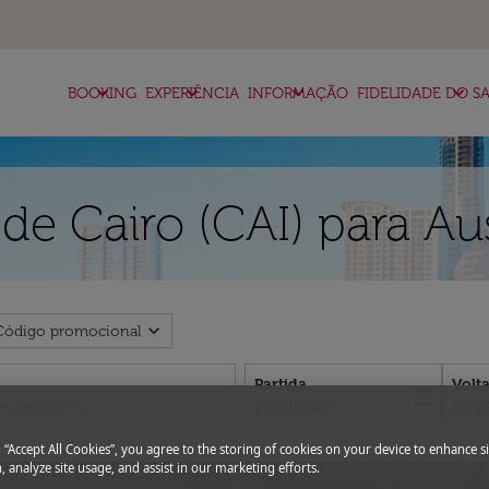
keyboard_arrow_down
keyboard_arrow_down
keyboard_arrow_down
keyboard_arrow_down
BOOKING
EXPERIÊNCIA
INFORMAÇÃO
FIDELIDADE DO SA
de Cairo (CAI) para Au
expand_more
Código promocional
Partida
Volt
today
fc-booking-departure-date-aria-l
fc-bo
13/08/2026
20/0
g “Accept All Cookies”, you agree to the storing of cookies on your device to enhance si
, analyze site usage, and assist in our marketing efforts.