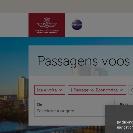
Passagens voos 
expand_more
expand_more
Ida e volta
1 Passageiro, Econômica
De
Para
By clickin
navigation