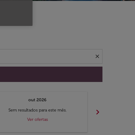
 ofertas.
close
out 2026
chevron_right
Sem resultados para este mês.
Sem result
Ver ofertas
V