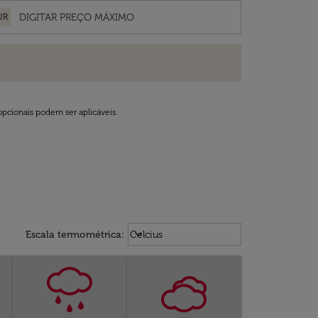
UR
opcionais podem ser aplicáveis.
Weather unit option Celcius Select
keyboard_arrow_down
Escala termométrica
:
Celcius