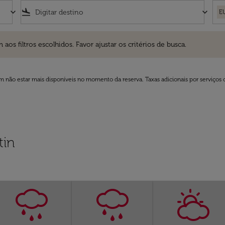
keyboard_arrow_down
flight_land
keyboard_arrow_down
E
ros escolhidos. Favor ajustar os critérios de busca.
 filtros escolhidos. Favor ajustar os critérios de busca.
 não estar mais disponíveis no momento da reserva. Taxas adicionais por serviços 
tin