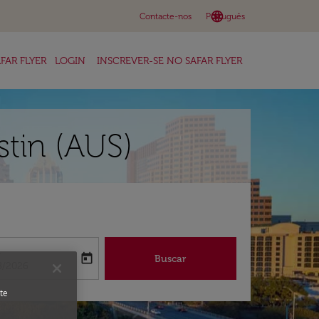
language
keyboard_arrow_down
Contacte-nos
Português
FAR FLYER
LOGIN
INSCREVER-SE NO SAFAR FLYER
stin (AUS)
a
today
Buscar
abel
oking-return-date-aria-label
8/2026
te