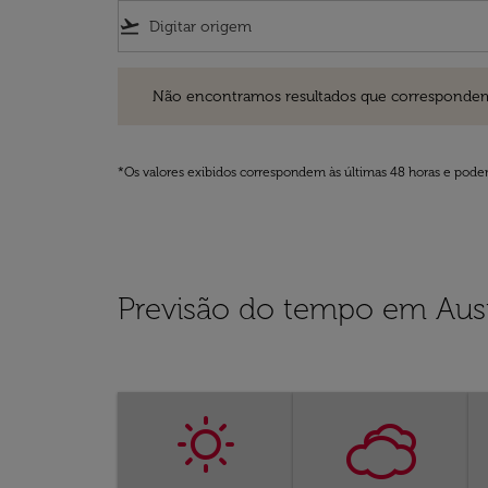
flight_takeoff
Não encontramos resultados que correspondem aos filt
Não encontramos resultados que correspondem aos
*Os valores exibidos correspondem às últimas 48 horas e podem
Previsão do tempo em Aus