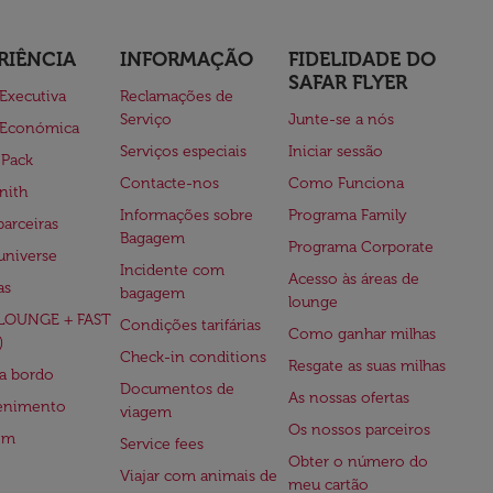
RIÊNCIA
INFORMAÇÃO
FIDELIDADE DO
SAFAR FLYER
 Executiva
Reclamações de
Serviço
Junte-se a nós
 Económica
Serviços especiais
Iniciar sessão
 Pack
Contacte-nos
Como Funciona
nith
Informações sobre
Programa Family
parceiras
Bagagem
Programa Corporate
universe
Incidente com
Acesso às áreas de
as
bagagem
lounge
(LOUNGE + FAST
Condições tarifárias
Como ganhar milhas
)
Check-in conditions
Resgate as suas milhas
 a bordo
Documentos de
As nossas ofertas
tenimento
viagem
Os nossos parceiros
em
Service fees
Obter o número do
Viajar com animais de
meu cartão