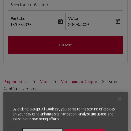
Selecione o destino
Partida
Volta
today
today
fc-booking-departure-date-aria-label
fc-booking-return-date-aria-label
13/08/2026
20/08/2026
Buscar
Página inicial
Voos
Voos para o Chipre
Voos
Cantão - Larnaca
Reserve seu voo de Cantão para
Experimente atualizar a rota (partida e/ou destino) ou 
By clicking “Accept All Cookies”, you agree to the storing of cookies
Larnaca
on your device to enhance site navigation, analyze site usage, and
assist in our marketing efforts.
De