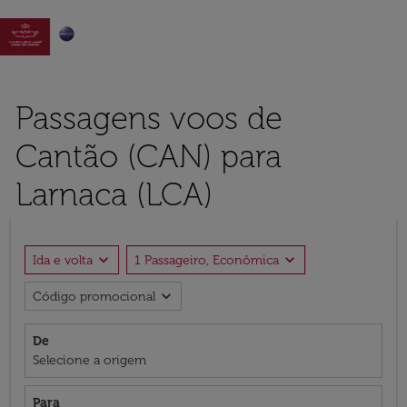

Passagens voos de
Cantão (CAN) para
Larnaca (LCA)
expand_more
expand_more
Ida e volta
1 Passageiro, Econômica
expand_more
Código promocional
De
Selecione a origem
Para