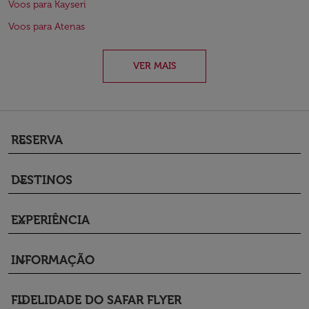
Voos para Kayseri
Voos para Atenas
VER MAIS
RESERVA
keyboard_arrow_down
DESTINOS
keyboard_arrow_down
EXPERIÊNCIA
keyboard_arrow_down
INFORMAÇÃO
keyboard_arrow_down
FIDELIDADE DO SAFAR FLYER
keyboard_arrow_down