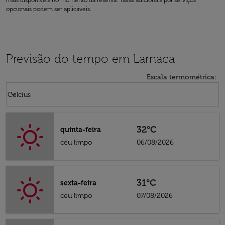
mais disponíveis no momento da reserva. Taxas adicionais por serviços
opcionais podem ser aplicáveis.
Previsão do tempo em Larnaca
Escala termométrica
:
Weather unit option Celcius Selected
keyboard_arrow_down
Celcius
32°C
quinta-feira
céu limpo
06/08/2026
31°C
sexta-feira
céu limpo
07/08/2026