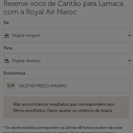
Reserve voos de Cantão para Larnaca
com a Royal Air Maroc
De
flight_takeoff
keyboard_arrow_down
Para
flight_land
keyboard_arrow_down
Econômica
EUR
Não encontramos resultados que correspondem aos filtros escolhidos
Não encontramos resultados que correspondem aos
filtros escolhidos. Favor ajustar os critérios de busca.
*Os valores exibidos correspondem às últimas 48 horas e podem não estar