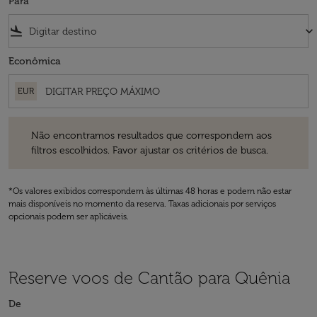
Para
flight_land
keyboard_arrow_down
Econômica
EUR
Não encontramos resultados que correspondem aos filtros escolhidos
Não encontramos resultados que correspondem aos
filtros escolhidos. Favor ajustar os critérios de busca.
*Os valores exibidos correspondem às últimas 48 horas e podem não estar
mais disponíveis no momento da reserva. Taxas adicionais por serviços
opcionais podem ser aplicáveis.
Reserve voos de Cantão para Quênia
De