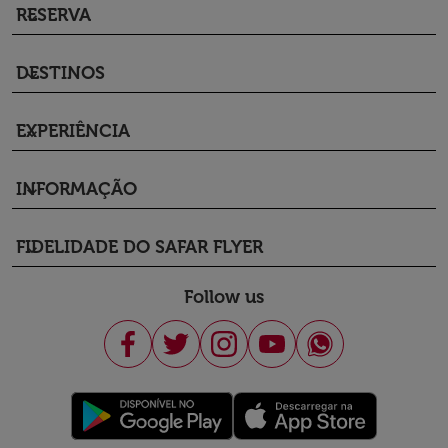
RESERVA
keyboard_arrow_down
DESTINOS
keyboard_arrow_down
EXPERIÊNCIA
keyboard_arrow_down
INFORMAÇÃO
keyboard_arrow_down
FIDELIDADE DO SAFAR FLYER
keyboard_arrow_down
Follow us