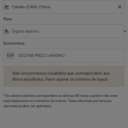
flight_takeoff
close
Para
flight_land
keyboard_arrow_down
Econômica
EUR
Não encontramos resultados que correspondem aos filtros escolhidos
Não encontramos resultados que correspondem aos
filtros escolhidos. Favor ajustar os critérios de busca.
*Os valores exibidos correspondem às últimas 48 horas e podem não estar
mais disponíveis no momento da reserva. Taxas adicionais por serviços
opcionais podem ser aplicáveis.