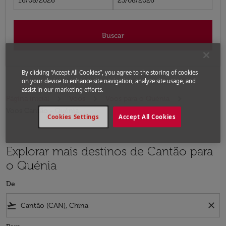
16/08/2026
23/08/2026
Buscar
By clicking “Accept All Cookies”, you agree to the storing of cookies
on your device to enhance site navigation, analyze site usage, and
assist in our marketing efforts.
Página inicial
Voos
Voos para o Quénia
Voos Cantão - Quênia
Cookies Settings
Accept All Cookies
Explorar mais destinos de Cantão para
o Quénia
De
flight_takeoff
close