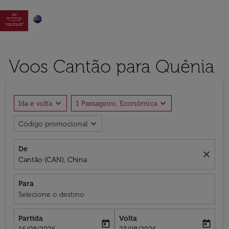

Voos Cantão para Quênia
expand_more
expand_more
Ida e volta
1 Passageiro, Econômica
expand_more
Código promocional
De
close
Cantão (CAN), China
Para
Selecione o destino
Partida
Volta
today
today
fc-booking-departure-date-aria-label
fc-booking-return-date-aria-label