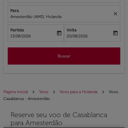
Para
close
Amesterdão (AMS), Holanda
Partida
Volta
today
today
fc-booking-departure-date-aria-label
fc-booking-return-date-aria-label
13/08/2026
20/08/2026
Buscar
Página inicial
Voos
Voos para a Holanda
Voos
Casablanca - Amesterdão
Reserve seu voo de Casablanca
para Amesterdão