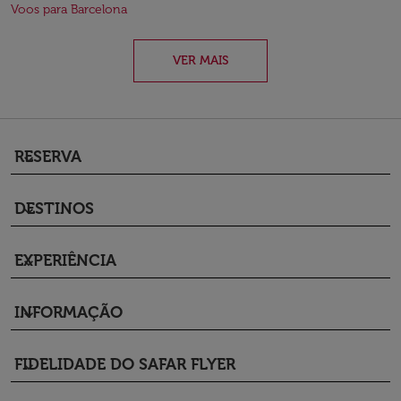
Voos para Barcelona
VER MAIS
RESERVA
keyboard_arrow_down
DESTINOS
keyboard_arrow_down
EXPERIÊNCIA
keyboard_arrow_down
INFORMAÇÃO
keyboard_arrow_down
FIDELIDADE DO SAFAR FLYER
keyboard_arrow_down