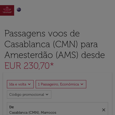

Passagens voos de
Casablanca (CMN) para
Amesterdão (AMS) desde
EUR 230,70*
expand_more
expand_more
Ida e volta
1 Passageiro, Econômica
expand_more
Código promocional
De
close
Casablanca (CMN), Marrocos