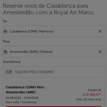
Reserve voos de Casablanca para
Amesterdão com a Royal Air Maroc
De
flight_takeoff
close
Para
flight_land
close
Econômica
EUR
Casablanca (CMN)
Para
A partir de
Amesterdão (AMS)
EUR 368,67
*
25/08/2026 - 15/09/2026
Visto: 16 horas atrás
Ida e volta
/
Econômica