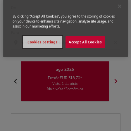
De
By clicking “Accept All Cookies”, you agree to the storing of cookies
location_on
close
on your device to enhance site navigation, analyze site usage, and
assist in our marketing efforts.
Para
Cookies Settings
Accept All Cookies
location_on
close
ago 2026
Desde
EUR 318,70
*
chevron_left
chevron_right
Visto: 1 dia atrás
Ida e volta
/
Econômica
Displaying fares for agosto-2026