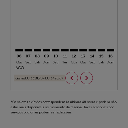
CMN–AMS: cmp-view-offers-disclaimer. Ver ofertas
CMN–AMS: cmp-view-offers-disclaimer. Ver ofer
CMN–AMS: cmp-view-offers-disclaimer. Ver 
CMN–AMS: cmp-view-offers-disclaimer. 
CMN–AMS: cmp-view-offers-disclaim
CMN–AMS: cmp-view-offers-disc
CMN–AMS: cmp-view-offers-
CMN–AMS: cmp-view-off
CMN–AMS: cmp-view
CMN–AMS: cmp-
CMN–AMS: 
CMN–A
C
06
07
08
09
10
11
12
13
14
15
16
17
Qui
Sex
Sáb
Dom
Seg
Ter
Qua
Qui
Sex
Sáb
Dom
Seg
T
AGO
chevron_left
chevron_right
Gama
EUR 318,70
-
EUR 426,67
*Os valores exibidos correspondem às últimas 48 horas e podem não
estar mais disponíveis no momento da reserva. Taxas adicionais por
serviços opcionais podem ser aplicáveis.