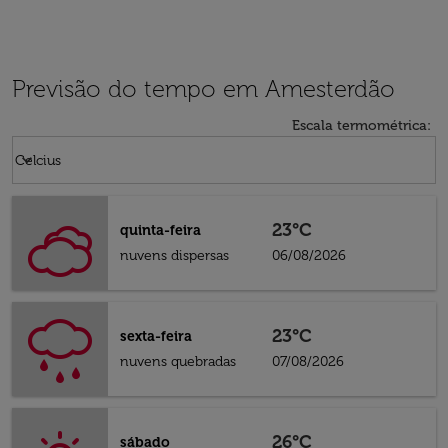
Previsão do tempo em Amesterdão
Escala termométrica
:
Weather unit option Celcius Selected
keyboard_arrow_down
Celcius
23°C
quinta-feira
nuvens dispersas
06/08/2026
23°C
sexta-feira
nuvens quebradas
07/08/2026
26°C
sábado