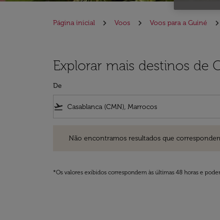
Página inicial
Voos
Voos para a Guiné
Explorar mais destinos de 
De
flight_takeoff
Não encontramos resultados que correspondem aos filt
Não encontramos resultados que correspondem aos
*Os valores exibidos correspondem às últimas 48 horas e podem