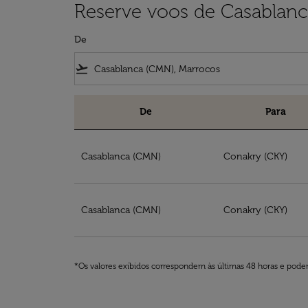
Reserve voos de Casablanc
De
flight_takeoff
De
Para
Reserve voos de Casablanca para Guiné
Casablanca (CMN)
Conakry (CKY)
Casablanca (CMN)
Conakry (CKY)
*Os valores exibidos correspondem às últimas 48 horas e podem