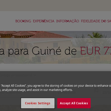
keyboard_arrow_down
keyboard_arrow_down
keyboard_arrow_down
keyboard_arrow_down
BOOKING
EXPERIÊNCIA
INFORMAÇÃO
FIDELIDADE DO SA
a para Guiné de
EUR 7
expand_more
Código promocional
g “Accept All Cookies”, you agree to the storing of cookies on your device to enhance si
Partida
Volt
today
, analyze site usage, and assist in our marketing efforts.
fc-booking-departure-date-aria-l
fc-bo
15/08/2026
22/0
Cookies Settings
Accept All Cookies