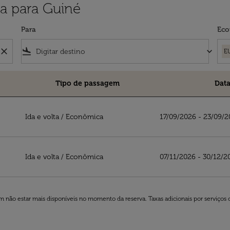
a para Guiné
Para
Eco
close
flight_land
keyboard_arrow_down
E
Tipo de passagem
Data
Ida e volta
/
Econômica
17/09/2026 - 23/09/
Ida e volta
/
Econômica
07/11/2026 - 30/12/2
 não estar mais disponíveis no momento da reserva. Taxas adicionais por serviços 