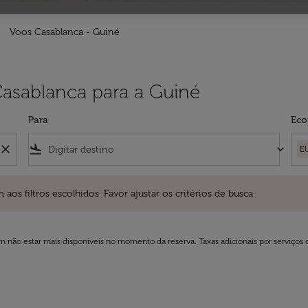
Voos Casablanca - Guiné
Casablanca para a Guiné
Para
Eco
close
flight_land
keyboard_arrow_down
E
ros escolhidos. Favor ajustar os critérios de busca.
 filtros escolhidos. Favor ajustar os critérios de busca.
 não estar mais disponíveis no momento da reserva. Taxas adicionais por serviços 