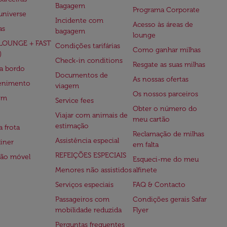
Bagagem
Programa Corporate
universe
Incidente com
Acesso às áreas de
as
bagagem
lounge
(LOUNGE + FAST
Condições tarifárias
Como ganhar milhas
)
Check-in conditions
Resgate as suas milhas
 a bordo
Documentos de
As nossas ofertas
tenimento
viagem
Os nossos parceiros
em
Service fees
Obter o número do
Viajar com animais de
meu cartão
estimação
a frota
Reclamação de milhas
Assistência especial
iner
em falta
REFEIÇÕES ESPECIAIS
ção móvel
Esqueci-me do meu
Menores não assistidos
alfinete
Serviços especiais
FAQ & Contacto
Passageiros com
Condições gerais Safar
mobilidade reduzida
Flyer
Perguntas frequentes