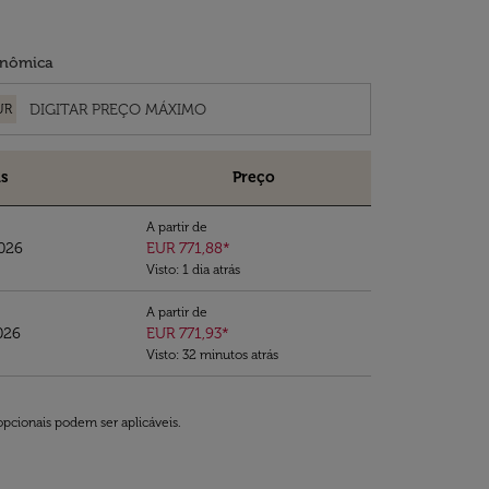
nômica
UR
s
Preço
A partir de
2026
EUR 771,88
*
Visto: 1 dia atrás
A partir de
026
EUR 771,93
*
Visto: 32 minutos atrás
opcionais podem ser aplicáveis.