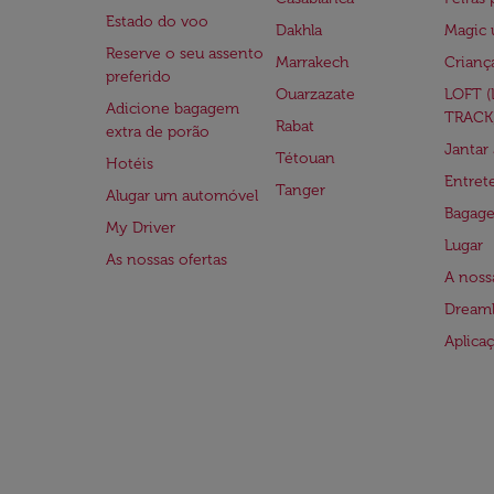
Estado do voo
Dakhla
Magic 
Reserve o seu assento
Marrakech
Crianç
preferido
Ouarzazate
LOFT 
Adicione bagagem
TRACK
Rabat
extra de porão
Jantar
Tétouan
Hotéis
Entre
Tanger
Alugar um automóvel
Bagag
My Driver
Lugar
As nossas ofertas
A noss
Dreaml
Aplica