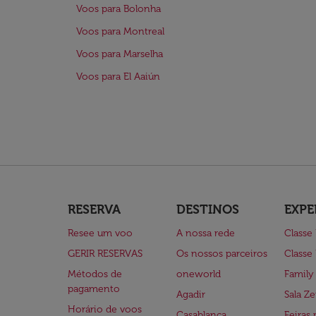
Voos para Bolonha
Voos para Montreal
Voos para Marselha
Voos para El Aaiún
RESERVA
DESTINOS
EXPE
Resee um voo
A nossa rede
Classe
GERIR RESERVAS
Os nossos parceiros
Classe
Métodos de
oneworld
Family
pagamento
Agadir
Sala Ze
Horário de voos
Casablanca
Feiras 