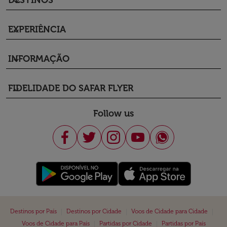
DESTINOS
keyboard_arrow_down
EXPERIÊNCIA
keyboard_arrow_down
INFORMAÇÃO
keyboard_arrow_down
FIDELIDADE DO SAFAR FLYER
keyboard_arrow_down
Follow us
|
|
|
Destinos por País
Destinos por Cidade
Voos de Cidade para Cidade
|
|
Voos de Cidade para País
Partidas por Cidade
Partidas por País