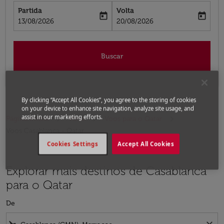
Partida
Volta
today
today
fc-booking-departure-date-aria-label
fc-booking-return-date-aria-label
13/08/2026
20/08/2026
Buscar
By clicking “Accept All Cookies”, you agree to the storing of cookies
on your device to enhance site navigation, analyze site usage, and
assist in our marketing efforts.
Página inicial
Voos
Voos para o Qatar
Voos Casablanca - Qatar
Cookies Settings
Accept All Cookies
Explorar mais destinos de Casablanca
para o Qatar
De