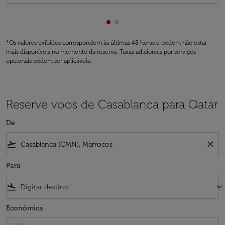
Mostrando de cmp-pagination
Mostrando de cmp-paginati
*Os valores exibidos correspondem às últimas 48 horas e podem não estar
mais disponíveis no momento da reserva. Taxas adicionais por serviços
opcionais podem ser aplicáveis.
Reserve voos de Casablanca para Qatar
De
flight_takeoff
close
Para
flight_land
keyboard_arrow_down
Econômica