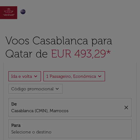

Voos Casablanca para
Qatar de
EUR 493,29*
expand_more
expand_more
Ida e volta
1 Passageiro, Econômica
expand_more
Código promocional
De
close
Casablanca (CMN), Marrocos
Para
Selecione o destino