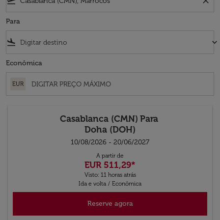
flight_takeoff
close
Para
flight_land
keyboard_arrow_down
Econômica
EUR
Casablanca (CMN)
Para
Doha (DOH)
10/08/2026 - 20/06/2027
A partir de
EUR 511,29
*
Visto: 11 horas atrás
Ida e volta
/
Econômica
Reserve agora