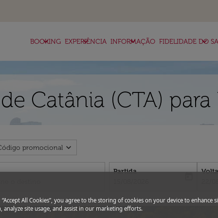
keyboard_arrow_down
keyboard_arrow_down
keyboard_arrow_down
keyboard_arrow_down
BOOKING
EXPERIÊNCIA
INFORMAÇÃO
FIDELIDADE DO SA
de Catânia (CTA) para
expand_more
Código promocional
Partida
Volt
today
fc-booking-departure-date-aria-l
fc-bo
15/08/2026
22/0
g “Accept All Cookies”, you agree to the storing of cookies on your device to enhance si
, analyze site usage, and assist in our marketing efforts.