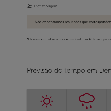
flight_takeoff
Não encontramos resultados que correspondem aos filt
Não encontramos resultados que correspondem aos
*Os valores exibidos correspondem às últimas 48 horas e podem
Previsão do tempo em De