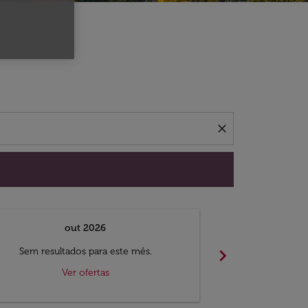
 ofertas.
close
out 2026
chevron_right
Sem resultados para este mês.
Sem result
Ver ofertas
V