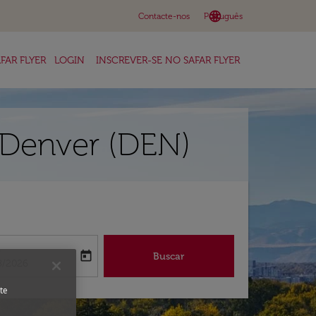
language
keyboard_arrow_down
Contacte-nos
Português
FAR FLYER
LOGIN
INSCREVER-SE NO SAFAR FLYER
 Denver (DEN)
a
today
Buscar
abel
oking-return-date-aria-label
8/2026
te