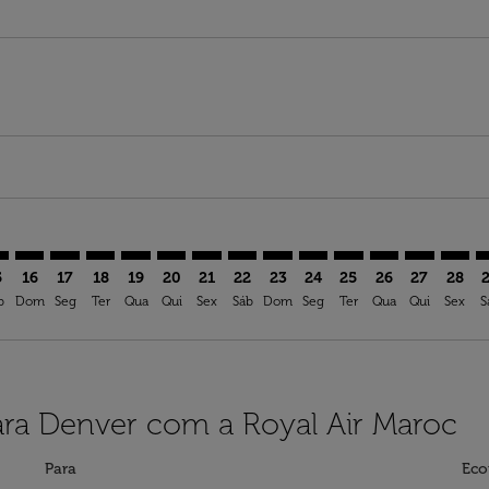
imer. Ver ofertas
sclaimer. Ver ofertas
s-disclaimer. Ver ofertas
ffers-disclaimer. Ver ofertas
ew-offers-disclaimer. Ver ofertas
mp-view-offers-disclaimer. Ver ofertas
N: cmp-view-offers-disclaimer. Ver ofertas
A–DEN: cmp-view-offers-disclaimer. Ver ofertas
CTA–DEN: cmp-view-offers-disclaimer. Ver ofertas
CTA–DEN: cmp-view-offers-disclaimer. Ver ofertas
CTA–DEN: cmp-view-offers-disclaimer. Ver oferta
CTA–DEN: cmp-view-offers-disclaimer. Ver of
CTA–DEN: cmp-view-offers-disclaimer. Ve
CTA–DEN: cmp-view-offers-disclaimer
CTA–DEN: cmp-view-offers-discl
CTA–DEN: cmp-view-offers-d
CTA–DEN: cmp-view-offe
CTA–DEN: cmp-view-
CTA–DEN: cmp-v
CTA–DEN: c
CTA–D
C
5
16
17
18
19
20
21
22
23
24
25
26
27
28
b
Dom
Seg
Ter
Qua
Qui
Sex
Sáb
Dom
Seg
Ter
Qua
Qui
Sex
S
ara Denver com a Royal Air Maroc
Para
Eco