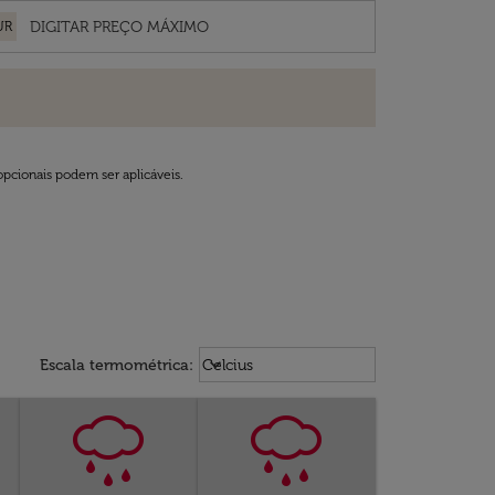
UR
opcionais podem ser aplicáveis.
Weather unit option Celcius Select
keyboard_arrow_down
Escala termométrica
:
Celcius