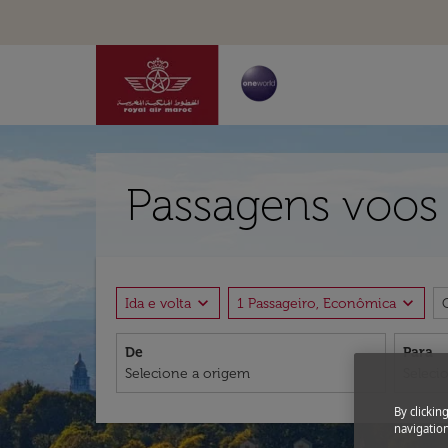
Passagens voos 
expand_more
expand_more
Ida e volta
1 Passageiro, Econômica
De
Para
By clickin
navigation