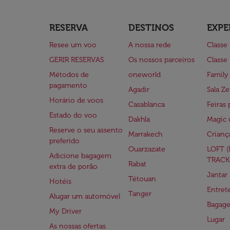
RESERVA
DESTINOS
EXPE
Resee um voo
A nossa rede
Classe
GERIR RESERVAS
Os nossos parceiros
Classe
Métodos de
oneworld
Family
pagamento
Agadir
Sala Ze
Horário de voos
Casablanca
Feiras 
Estado do voo
Dakhla
Magic 
Reserve o seu assento
Marrakech
Crianç
preferido
Ouarzazate
LOFT 
Adicione bagagem
TRACK
Rabat
extra de porão
Jantar
Tétouan
Hotéis
Entre
Tanger
Alugar um automóvel
Bagag
My Driver
Lugar
As nossas ofertas