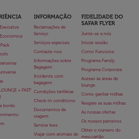
RIÊNCIA
INFORMAÇÃO
FIDELIDADE DO
SAFAR FLYER
 Executiva
Reclamações de
Serviço
Junte-se a nós
 Económica
Serviços especiais
Iniciar sessão
 Pack
Contacte-nos
Como Funciona
nith
Informações sobre
Programa Family
parceiras
Bagagem
Programa Corporate
universe
Incidente com
Acesso às áreas de
as
bagagem
lounge
(LOUNGE + FAST
Condições tarifárias
Como ganhar milhas
)
Check-in conditions
Resgate as suas milhas
 a bordo
Documentos de
As nossas ofertas
tenimento
viagem
Os nossos parceiros
em
Service fees
Obter o número do
Viajar com animais de
meu cartão