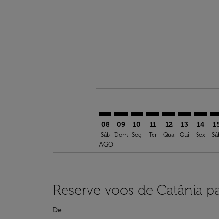
Displaying fares for agosto-2026
CTA–DEN: cmp-view-offers-discla
CTA–DEN: cmp-view-offers-di
CTA–DEN: cmp-view-offer
CTA–DEN: cmp-view-o
CTA–DEN: cmp-vi
CTA–DEN: c
CTA–DE
CT
08
09
10
11
12
13
14
1
Sáb
Dom
Seg
Ter
Qua
Qui
Sex
Sá
AGO
Reserve voos de Catânia p
De