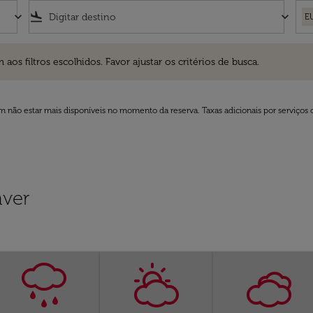
keyboard_arrow_down
flight_land
keyboard_arrow_down
E
ros escolhidos. Favor ajustar os critérios de busca.
 filtros escolhidos. Favor ajustar os critérios de busca.
 não estar mais disponíveis no momento da reserva. Taxas adicionais por serviços 
nver