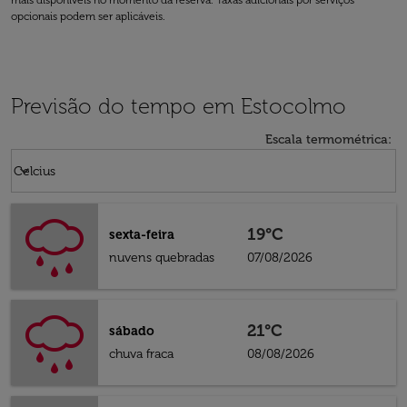
mais disponíveis no momento da reserva. Taxas adicionais por serviços
opcionais podem ser aplicáveis.
Previsão do tempo em Estocolmo
Escala termométrica
:
Weather unit option Celcius Selected
keyboard_arrow_down
Celcius
19°C
sexta-feira
nuvens quebradas
07/08/2026
21°C
sábado
chuva fraca
08/08/2026