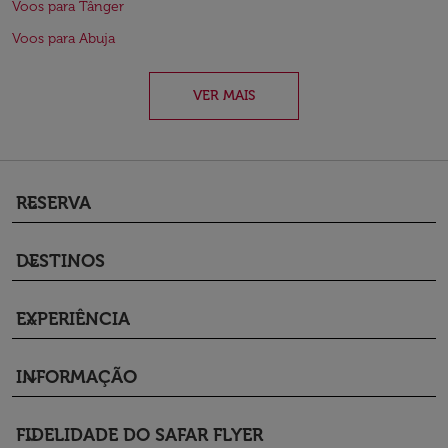
Voos para Tânger
Voos para Abuja
VER MAIS
RESERVA
keyboard_arrow_down
DESTINOS
keyboard_arrow_down
EXPERIÊNCIA
keyboard_arrow_down
INFORMAÇÃO
keyboard_arrow_down
FIDELIDADE DO SAFAR FLYER
keyboard_arrow_down