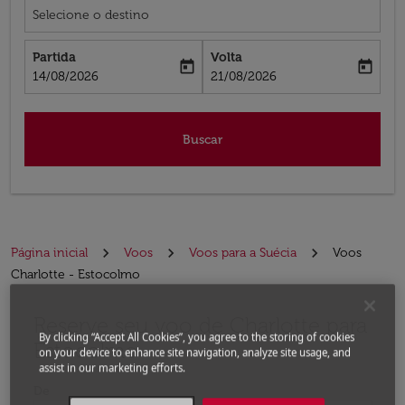
Selecione o destino
Partida
Volta
today
today
fc-booking-departure-date-aria-label
fc-booking-return-date-aria-label
14/08/2026
21/08/2026
Buscar
Página inicial
Voos
Voos para a Suécia
Voos
Charlotte - Estocolmo
Reserve seu voo de Charlotte para
Experimente atualizar a rota (partida e/ou destino) ou 
By clicking “Accept All Cookies”, you agree to the storing of cookies
Estocolmo
on your device to enhance site navigation, analyze site usage, and
assist in our marketing efforts.
De