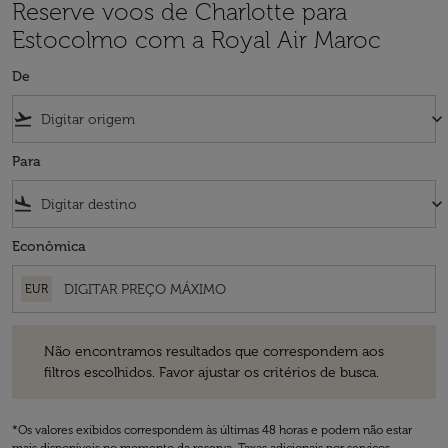
Reserve voos de Charlotte para
Estocolmo com a Royal Air Maroc
De
flight_takeoff
keyboard_arrow_down
Para
flight_land
keyboard_arrow_down
Econômica
EUR
Não encontramos resultados que correspondem aos filtros escolhidos
Não encontramos resultados que correspondem aos
filtros escolhidos. Favor ajustar os critérios de busca.
*Os valores exibidos correspondem às últimas 48 horas e podem não estar