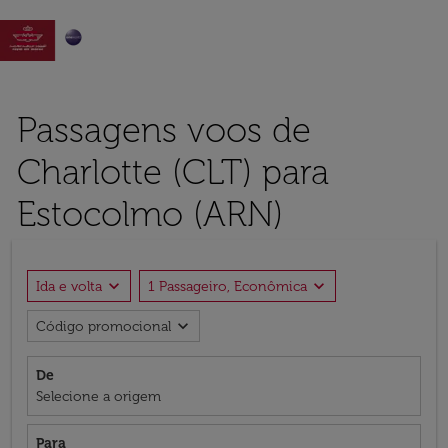

Passagens voos de
Charlotte (CLT) para
Estocolmo (ARN)
expand_more
expand_more
Ida e volta
1 Passageiro, Econômica
expand_more
Código promocional
De
Selecione a origem
Para