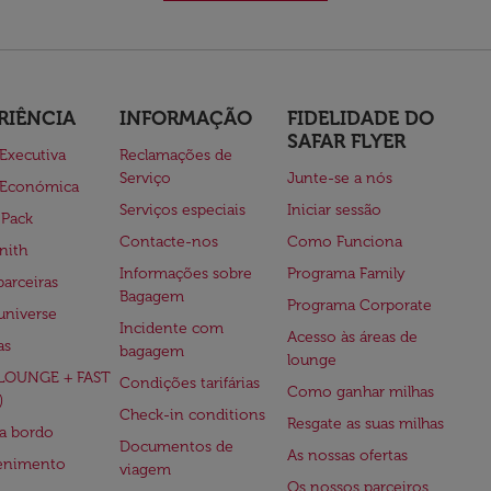
RIÊNCIA
INFORMAÇÃO
FIDELIDADE DO
SAFAR FLYER
 Executiva
Reclamações de
Serviço
Junte-se a nós
 Económica
Serviços especiais
Iniciar sessão
 Pack
Contacte-nos
Como Funciona
nith
Informações sobre
Programa Family
parceiras
Bagagem
Programa Corporate
universe
Incidente com
Acesso às áreas de
as
bagagem
lounge
(LOUNGE + FAST
Condições tarifárias
Como ganhar milhas
)
Check-in conditions
Resgate as suas milhas
 a bordo
Documentos de
As nossas ofertas
tenimento
viagem
Os nossos parceiros