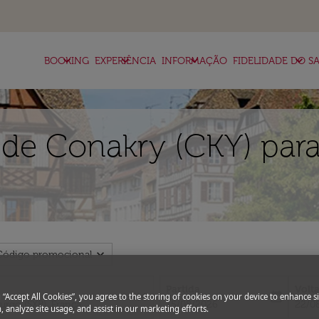
keyboard_arrow_down
keyboard_arrow_down
keyboard_arrow_down
keyboard_arrow_down
BOOKING
EXPERIÊNCIA
INFORMAÇÃO
FIDELIDADE DO SA
de Conakry (CKY) para
expand_more
Código promocional
Partida
Volt
close
today
g “Accept All Cookies”, you agree to the storing of cookies on your device to enhance si
fc-booking-departure-date-aria-l
fc-bo
15/08/2026
22/0
, analyze site usage, and assist in our marketing efforts.