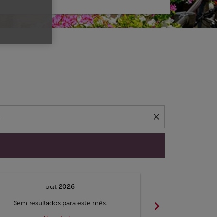
 ofertas.
close
out 2026
chevron_right
Sem resultados para este mês.
Sem result