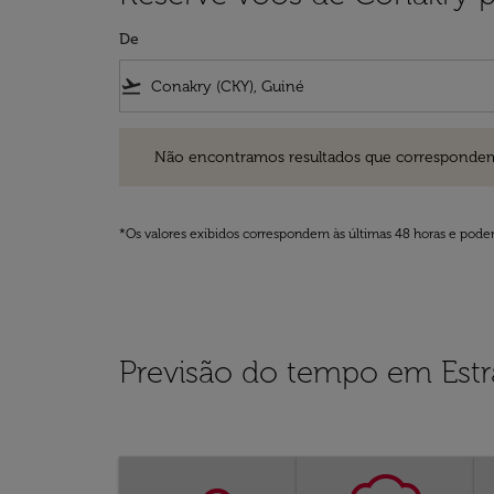
De
flight_takeoff
Não encontramos resultados que correspondem aos filt
Não encontramos resultados que correspondem aos
*Os valores exibidos correspondem às últimas 48 horas e podem
Previsão do tempo em Est