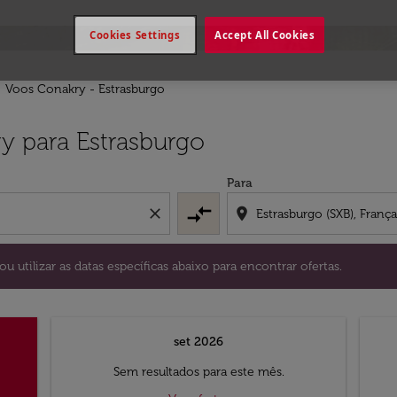
Cookies Settings
Accept All Cookies
Voos Conakry - Estrasburgo
stino) ou utilizar as datas específicas abaixo para encontrar
y para Estrasburgo
Para
compare_arrows
close
location_on
ou utilizar as datas específicas abaixo para encontrar ofertas.
set 2026
Sem resultados para este mês.