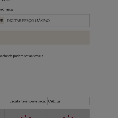
nômica
UR
opcionais podem ser aplicáveis.
Weather unit option Celcius Select
keyboard_arrow_down
Escala termométrica
:
Celcius