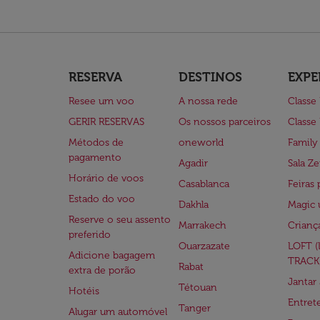
RESERVA
DESTINOS
EXPE
Resee um voo
A nossa rede
Classe
GERIR RESERVAS
Os nossos parceiros
Classe
Métodos de
oneworld
Family
pagamento
Agadir
Sala Ze
Horário de voos
Casablanca
Feiras 
Estado do voo
Dakhla
Magic 
Reserve o seu assento
Marrakech
Crianç
preferido
Ouarzazate
LOFT 
Adicione bagagem
TRACK
Rabat
extra de porão
Jantar
Tétouan
Hotéis
Entre
Tanger
Alugar um automóvel