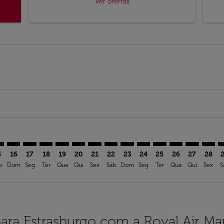
Ver ofertas
mer. Ver ofertas
sclaimer. Ver ofertas
s-disclaimer. Ver ofertas
ffers-disclaimer. Ver ofertas
ew-offers-disclaimer. Ver ofertas
p-view-offers-disclaimer. Ver ofertas
B: cmp-view-offers-disclaimer. Ver ofertas
Y–SXB: cmp-view-offers-disclaimer. Ver ofertas
CKY–SXB: cmp-view-offers-disclaimer. Ver ofertas
CKY–SXB: cmp-view-offers-disclaimer. Ver ofertas
CKY–SXB: cmp-view-offers-disclaimer. Ver ofertas
CKY–SXB: cmp-view-offers-disclaimer. Ver ofe
CKY–SXB: cmp-view-offers-disclaimer. Ve
CKY–SXB: cmp-view-offers-disclaimer
CKY–SXB: cmp-view-offers-discla
CKY–SXB: cmp-view-offers-di
CKY–SXB: cmp-view-offe
CKY–SXB: cmp-view-
CKY–SXB: cmp-v
CKY–SXB: c
CKY–S
C
5
16
17
18
19
20
21
22
23
24
25
26
27
28
b
Dom
Seg
Ter
Qua
Qui
Sex
Sáb
Dom
Seg
Ter
Qua
Qui
Sex
S
ara Estrasburgo com a Royal Air Ma