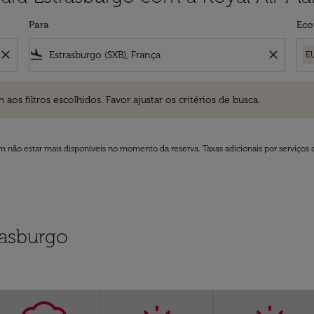
Para
Eco
close
flight_land
close
E
ros escolhidos. Favor ajustar os critérios de busca.
 filtros escolhidos. Favor ajustar os critérios de busca.
 não estar mais disponíveis no momento da reserva. Taxas adicionais por serviços 
rasburgo