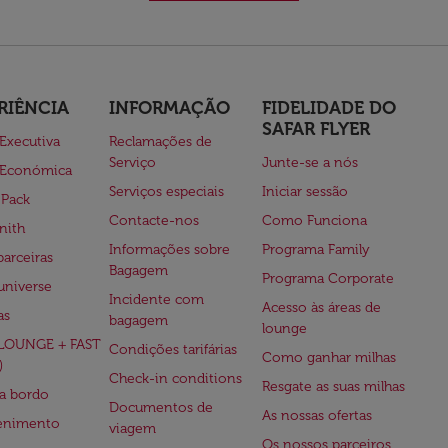
RIÊNCIA
INFORMAÇÃO
FIDELIDADE DO
SAFAR FLYER
 Executiva
Reclamações de
Serviço
Junte-se a nós
 Económica
Serviços especiais
Iniciar sessão
 Pack
Contacte-nos
Como Funciona
nith
Informações sobre
Programa Family
parceiras
Bagagem
Programa Corporate
universe
Incidente com
Acesso às áreas de
as
bagagem
lounge
(LOUNGE + FAST
Condições tarifárias
Como ganhar milhas
)
Check-in conditions
Resgate as suas milhas
 a bordo
Documentos de
As nossas ofertas
tenimento
viagem
Os nossos parceiros