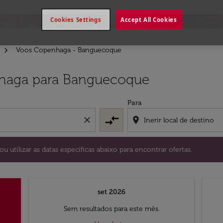
Cookies Settings
Accept All Cookies
Voos Copenhaga - Banguecoque
stino) ou utilizar as datas específicas abaixo para encontrar
nhaga para Banguecoque
Para
compare_arrows
close
location_on
ou utilizar as datas específicas abaixo para encontrar ofertas.
set 2026
Sem resultados para este mês.