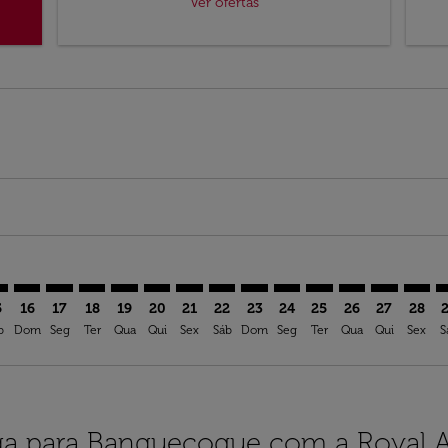
Ver ofertas
imer. Ver ofertas
sclaimer. Ver ofertas
s-disclaimer. Ver ofertas
ffers-disclaimer. Ver ofertas
ew-offers-disclaimer. Ver ofertas
mp-view-offers-disclaimer. Ver ofertas
K: cmp-view-offers-disclaimer. Ver ofertas
H–BKK: cmp-view-offers-disclaimer. Ver ofertas
CPH–BKK: cmp-view-offers-disclaimer. Ver ofertas
CPH–BKK: cmp-view-offers-disclaimer. Ver ofertas
CPH–BKK: cmp-view-offers-disclaimer. Ver oferta
CPH–BKK: cmp-view-offers-disclaimer. Ver of
CPH–BKK: cmp-view-offers-disclaimer. Ve
CPH–BKK: cmp-view-offers-disclaimer
CPH–BKK: cmp-view-offers-discl
CPH–BKK: cmp-view-offers-d
CPH–BKK: cmp-view-offe
CPH–BKK: cmp-view-
CPH–BKK: cmp-v
CPH–BKK: c
CPH–B
C
5
16
17
18
19
20
21
22
23
24
25
26
27
28
b
Dom
Seg
Ter
Qua
Qui
Sex
Sáb
Dom
Seg
Ter
Qua
Qui
Sex
S
a para Banguecoque com a Royal A