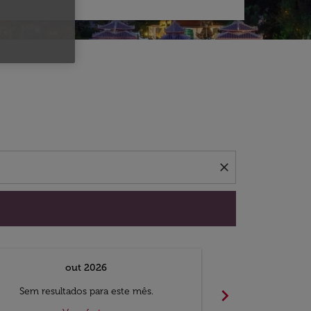
 ofertas.
close
out 2026
chevron_right
Sem resultados para este mês.
Sem result