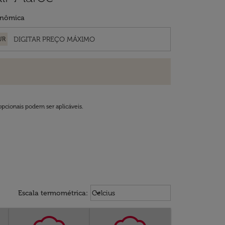
nômica
UR
opcionais podem ser aplicáveis.
Weather unit option Celcius Select
keyboard_arrow_down
Escala termométrica
:
Celcius