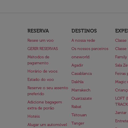
RESERVA
DESTINOS
EXPE
Resee um voo
A nossa rede
Classe
GERIR RESERVAS
Os nossos parceiros
Classe
Métodos de
oneworld
Family
pagamento
Agadir
Sala Ze
Horário de voos
Casablanca
Feiras 
Estado do voo
Dakhla
Magic 
Reserve o seu assento
Marrakech
Crianç
preferido
Ouarzazate
LOFT 
Adicione bagagem
TRACK
Rabat
extra de porão
Jantar
Tétouan
Hotéis
Entre
Tanger
Alugar um automóvel