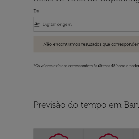
De
flight_takeoff
Não encontramos resultados que correspondem aos filt
Não encontramos resultados que correspondem aos
*Os valores exibidos correspondem às últimas 48 horas e podem
Previsão do tempo em Ba