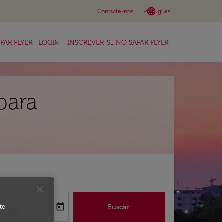
language
keyboard_arrow_down
Contacte-nos
Português
FAR FLYER
LOGIN
INSCREVER-SE NO SAFAR FLYER
para
a
today
Buscar
te
abel
oking-return-date-aria-label
8/2026