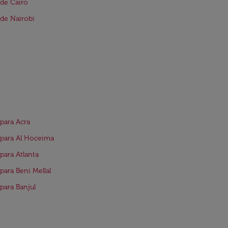
de Cairo
de Nairobi
para Acra
para Al Hoceima
para Atlanta
para Beni Mellal
para Banjul