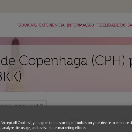
keyboard_arrow_down
keyboard_arrow_down
keyboard_arrow_down
keyboard_arrow_down
BOOKING
EXPERIÊNCIA
INFORMAÇÃO
FIDELIDADE DO SA
 de Copenhaga (CPH) 
BKK)
expand_more
Código promocional
Partida
Volt
close
today
g “Accept All Cookies”, you agree to the storing of cookies on your device to enhance si
fc-booking-departure-date-aria-l
fc-bo
15/08/2026
22/0
, analyze site usage, and assist in our marketing efforts.