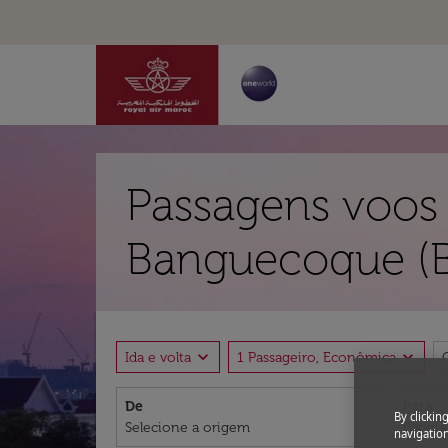
Passagens voos
Banguecoque (
expand_more
expand_more
Ida e volta
1 Passageiro, Econômica
De
Para
By clickin
navigation