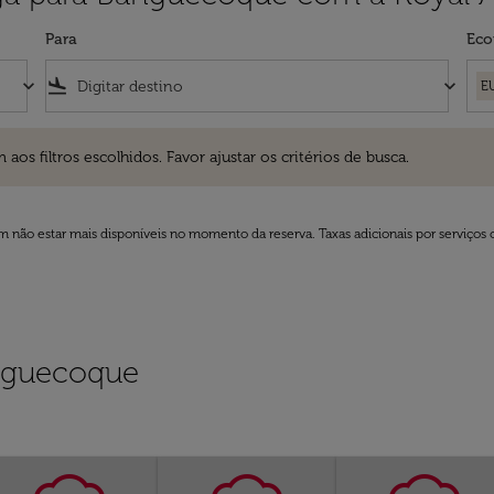
Para
Eco
keyboard_arrow_down
flight_land
keyboard_arrow_down
E
ros escolhidos. Favor ajustar os critérios de busca.
 filtros escolhidos. Favor ajustar os critérios de busca.
 não estar mais disponíveis no momento da reserva. Taxas adicionais por serviços 
nguecoque