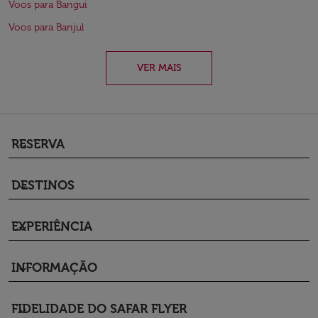
Voos para Bangui
Voos para Banjul
VER MAIS
RESERVA
keyboard_arrow_down
DESTINOS
keyboard_arrow_down
EXPERIÊNCIA
keyboard_arrow_down
INFORMAÇÃO
keyboard_arrow_down
FIDELIDADE DO SAFAR FLYER
keyboard_arrow_down