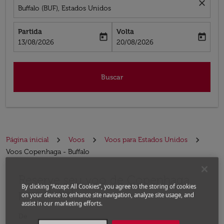
close
Buffalo (BUF), Estados Unidos
Partida
Volta
today
today
fc-booking-departure-date-aria-label
fc-booking-return-date-aria-label
13/08/2026
20/08/2026
Buscar
Página inicial
Voos
Voos para Estados Unidos
Voos Copenhaga - Buffalo
Reserve seu voo de Copenhaga
Experimente atualizar a rota (partida e/ou destino) ou 
By clicking “Accept All Cookies”, you agree to the storing of cookies
para Buffalo
on your device to enhance site navigation, analyze site usage, and
assist in our marketing efforts.
De