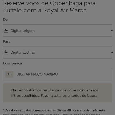
Reserve voos de Copenhaga para
Buffalo com a Royal Air Maroc
De
flight_takeoff
keyboard_arrow_down
Para
flight_land
keyboard_arrow_down
Econômica
EUR
Não encontramos resultados que correspondem aos filtros escolhidos
Não encontramos resultados que correspondem aos
filtros escolhidos. Favor ajustar os critérios de busca.
*Os valores exibidos correspondem às últimas 48 horas e podem não estar