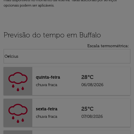
mais disponíveis no momento da reserva. Taxas adicionais por serviços
opcionais podem ser aplicáveis.
Previsão do tempo em Buffalo
Escala termométrica
:
Weather unit option Celcius Selected
keyboard_arrow_down
Celcius
28°C
quinta-feira
chuva fraca
06/08/2026
25°C
sexta-feira
chuva fraca
07/08/2026