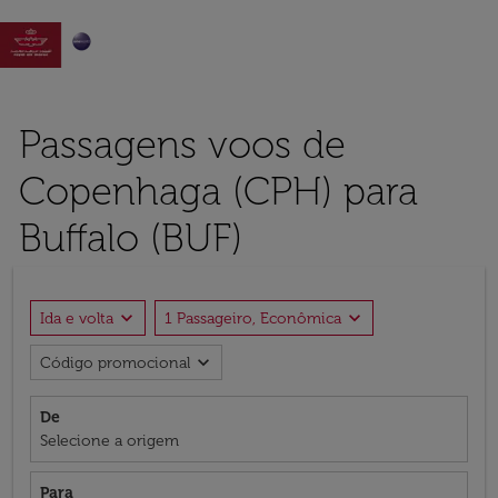

Passagens voos de
Copenhaga (CPH) para
Buffalo (BUF)
expand_more
expand_more
Ida e volta
1 Passageiro, Econômica
expand_more
Código promocional
De
Selecione a origem
Para