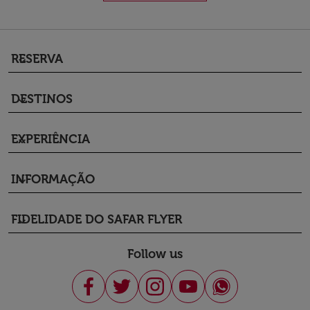
RESERVA
keyboard_arrow_down
DESTINOS
keyboard_arrow_down
EXPERIÊNCIA
keyboard_arrow_down
INFORMAÇÃO
keyboard_arrow_down
FIDELIDADE DO SAFAR FLYER
keyboard_arrow_down
Follow us