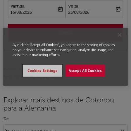
Partida
Volta
today
today
fc-booking-departure-date-aria-label
fc-booking-return-date-aria-label
16/08/2026
23/08/2026
Buscar
By clicking “Accept All Cookies”, you agree to the storing of cookies
on your device to enhance site navigation, analyze site usage, and
assist in our marketing efforts.
Página inicial
Voos
Voos para a Alemanha
Cookies Settings
Accept All Cookies
Voos Cotonou - Alemanha
Explorar mais destinos de Cotonou
para a Alemanha
De