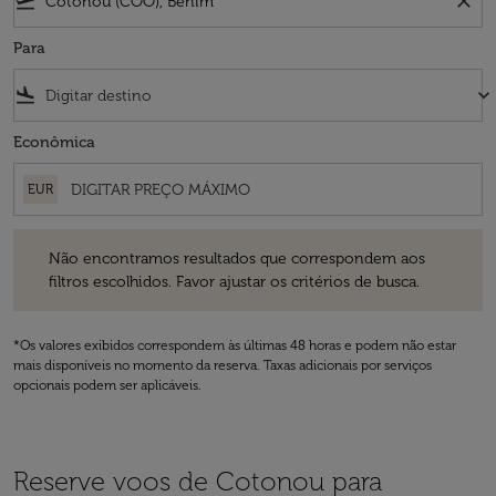
flight_takeoff
close
Para
flight_land
keyboard_arrow_down
Econômica
EUR
Não encontramos resultados que correspondem aos filtros escolhidos
Não encontramos resultados que correspondem aos
filtros escolhidos. Favor ajustar os critérios de busca.
*Os valores exibidos correspondem às últimas 48 horas e podem não estar
mais disponíveis no momento da reserva. Taxas adicionais por serviços
opcionais podem ser aplicáveis.
Reserve voos de Cotonou para