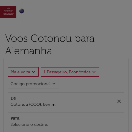

Voos Cotonou para
Alemanha
expand_more
expand_more
Ida e volta
1 Passageiro, Econômica
expand_more
Código promocional
De
close
Cotonou (COO), Benim
Para
Selecione o destino