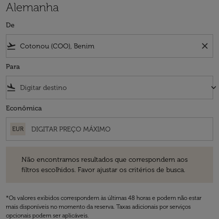
Alemanha
De
flight_takeoff
close
Para
flight_land
keyboard_arrow_down
Econômica
EUR
Não encontramos resultados que correspondem aos filtros escolhidos
Não encontramos resultados que correspondem aos
filtros escolhidos. Favor ajustar os critérios de busca.
*Os valores exibidos correspondem às últimas 48 horas e podem não estar
mais disponíveis no momento da reserva. Taxas adicionais por serviços
opcionais podem ser aplicáveis.