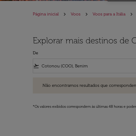
Página inicial
Voos
Voos para a Itália
Explorar mais destinos de C
De
flight_takeoff
Não encontramos resultados que correspondem aos filt
Não encontramos resultados que correspondem aos
*Os valores exibidos correspondem às últimas 48 horas e podem