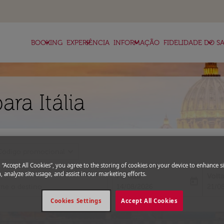
keyboard_arrow_down
keyboard_arrow_down
keyboard_arrow_down
keyboard_arrow_down
BOOKING
EXPERIÊNCIA
INFORMAÇÃO
FIDELIDADE DO SA
ra Itália
expand_more
Código promocional
g “Accept All Cookies”, you agree to the storing of cookies on your device to enhance si
, analyze site usage, and assist in our marketing efforts.
Partida
Volt
today
fc-booking-departure-date-aria-l
fc-bo
14/08/2026
21/0
Cookies Settings
Accept All Cookies