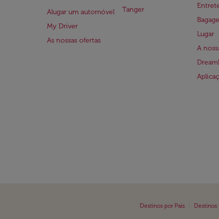
Entre
Tanger
Alugar um automóvel
Bagag
My Driver
Lugar
As nossas ofertas
A noss
Dreaml
Aplica
|
Destinos por País
Destinos