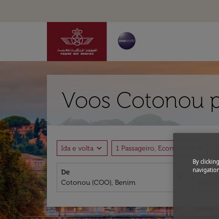
Voos Cotonou pa
expand_more
expand_more
Ida e volta
1 Passageiro, Econômica
By clickin
navigation
De
Para
close