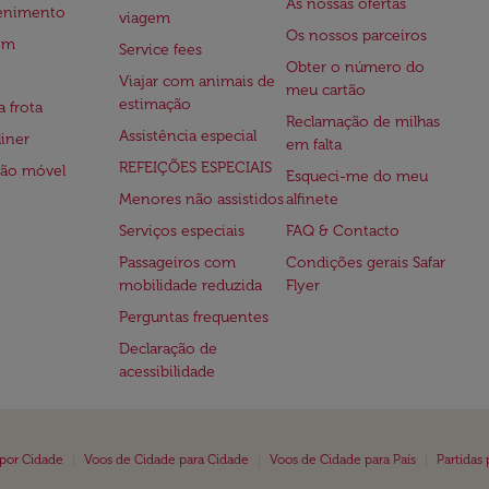
As nossas ofertas
tenimento
viagem
Os nossos parceiros
em
Service fees
Obter o número do
Viajar com animais de
meu cartão
estimação
a frota
Reclamação de milhas
Assistência especial
iner
em falta
REFEIÇÕES ESPECIAIS
ção móvel
Esqueci-me do meu
Menores não assistidos
alfinete
Serviços especiais
FAQ & Contacto
Passageiros com
Condições gerais Safar
mobilidade reduzida
Flyer
Perguntas frequentes
Declaração de
acessibilidade
|
|
|
 por Cidade
Voos de Cidade para Cidade
Voos de Cidade para País
Partidas