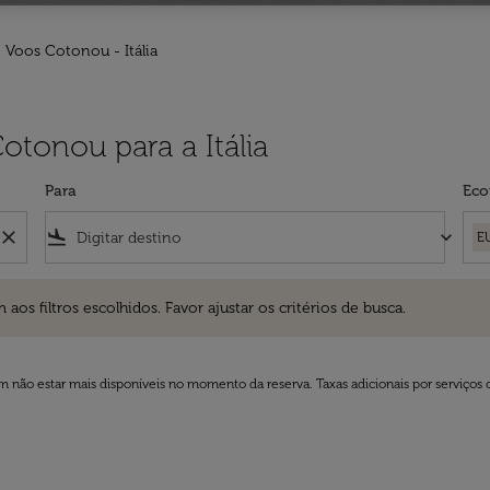
Voos Cotonou - Itália
otonou para a Itália
Para
Eco
close
flight_land
keyboard_arrow_down
E
ros escolhidos. Favor ajustar os critérios de busca.
 filtros escolhidos. Favor ajustar os critérios de busca.
 não estar mais disponíveis no momento da reserva. Taxas adicionais por serviços 