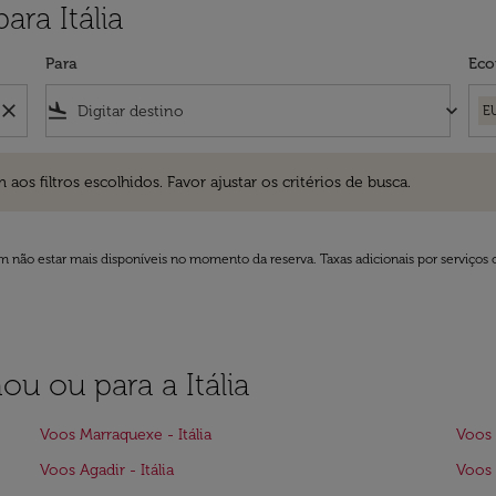
ra Itália
Para
Eco
close
flight_land
keyboard_arrow_down
E
ros escolhidos. Favor ajustar os critérios de busca.
 filtros escolhidos. Favor ajustar os critérios de busca.
 não estar mais disponíveis no momento da reserva. Taxas adicionais por serviços 
ou ou para a Itália
Voos Marraquexe - Itália
Voos 
Voos Agadir - Itália
Voos A