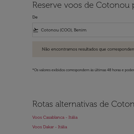
Reserve voos de Cotonou pa
De
flight_takeoff
Não encontramos resultados que correspondem aos filt
Não encontramos resultados que correspondem aos
*Os valores exibidos correspondem às últimas 48 horas e podem
Rotas alternativas de Coton
Voos Casablanca - Itália
Voos Dakar - Itália