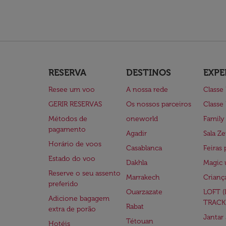
RESERVA
DESTINOS
EXPE
Resee um voo
A nossa rede
Classe
GERIR RESERVAS
Os nossos parceiros
Classe
Métodos de
oneworld
Family
pagamento
Agadir
Sala Ze
Horário de voos
Casablanca
Feiras 
Estado do voo
Dakhla
Magic 
Reserve o seu assento
Marrakech
Crianç
preferido
Ouarzazate
LOFT 
Adicione bagagem
TRACK
Rabat
extra de porão
Jantar
Tétouan
Hotéis