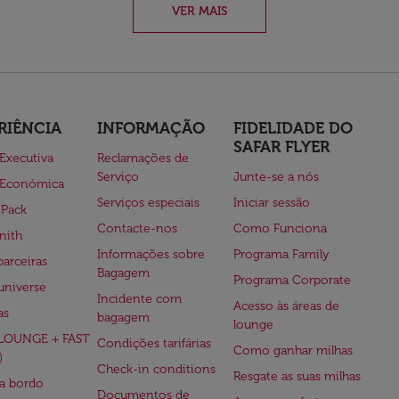
VER MAIS
RIÊNCIA
INFORMAÇÃO
FIDELIDADE DO
SAFAR FLYER
 Executiva
Reclamações de
Serviço
Junte-se a nós
 Económica
Serviços especiais
Iniciar sessão
 Pack
Contacte-nos
Como Funciona
nith
Informações sobre
Programa Family
parceiras
Bagagem
Programa Corporate
universe
Incidente com
Acesso às áreas de
as
bagagem
lounge
(LOUNGE + FAST
Condições tarifárias
Como ganhar milhas
)
Check-in conditions
Resgate as suas milhas
 a bordo
Documentos de