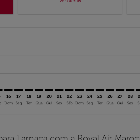
Ver ofertas
imer. Ver ofertas
sclaimer. Ver ofertas
s-disclaimer. Ver ofertas
ffers-disclaimer. Ver ofertas
iew-offers-disclaimer. Ver ofertas
mp-view-offers-disclaimer. Ver ofertas
A: cmp-view-offers-disclaimer. Ver ofertas
O–LCA: cmp-view-offers-disclaimer. Ver ofertas
COO–LCA: cmp-view-offers-disclaimer. Ver ofertas
COO–LCA: cmp-view-offers-disclaimer. Ver ofertas
COO–LCA: cmp-view-offers-disclaimer. Ver oferta
COO–LCA: cmp-view-offers-disclaimer. Ver of
COO–LCA: cmp-view-offers-disclaimer. Ve
COO–LCA: cmp-view-offers-disclaime
COO–LCA: cmp-view-offers-discl
COO–LCA: cmp-view-offers-d
COO–LCA: cmp-view-offe
COO–LCA: cmp-view-
COO–LCA: cmp-v
COO–LCA: 
COO–L
C
5
16
17
18
19
20
21
22
23
24
25
26
27
28
b
Dom
Seg
Ter
Qua
Qui
Sex
Sáb
Dom
Seg
Ter
Qua
Qui
Sex
S
ara Larnaca com a Royal Air Maroc