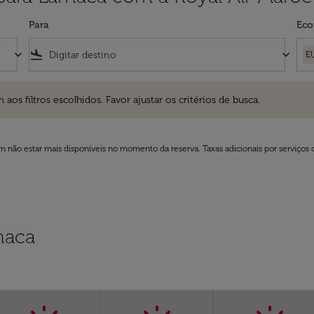
Para
Eco
keyboard_arrow_down
flight_land
keyboard_arrow_down
E
ros escolhidos. Favor ajustar os critérios de busca.
 filtros escolhidos. Favor ajustar os critérios de busca.
 não estar mais disponíveis no momento da reserva. Taxas adicionais por serviços 
naca