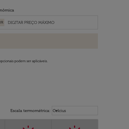
nômica
UR
opcionais podem ser aplicáveis.
Weather unit option Celcius Select
keyboard_arrow_down
Escala termométrica
:
Celcius