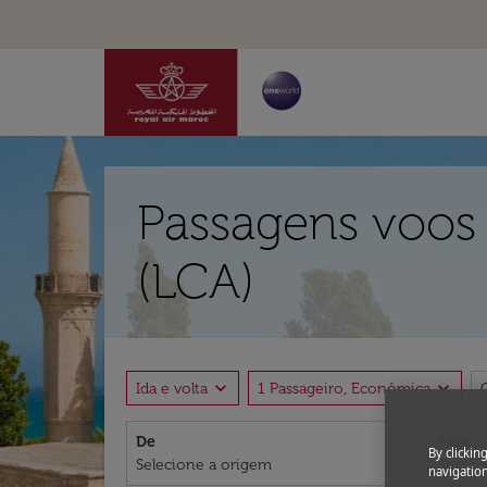
Passagens voos
(LCA)
expand_more
expand_more
Ida e volta
1 Passageiro, Econômica
De
Para
By clickin
navigation