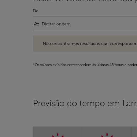
De
flight_takeoff
Não encontramos resultados que correspondem aos filt
Não encontramos resultados que correspondem aos
*Os valores exibidos correspondem às últimas 48 horas e podem
Previsão do tempo em Lar