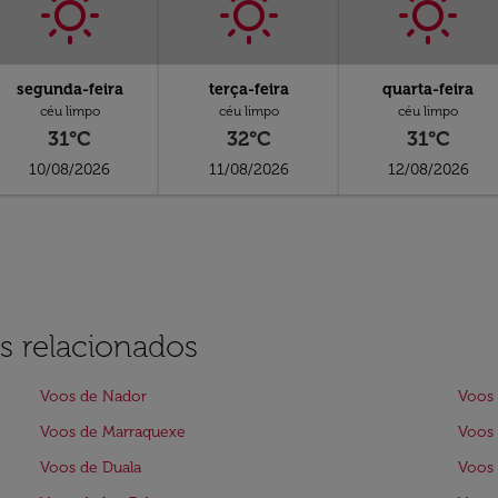
segunda-feira
terça-feira
quarta-feira
céu limpo
céu limpo
céu limpo
31°C
32°C
31°C
10/08/2026
11/08/2026
12/08/2026
s relacionados
Voos de Nador
Voos 
Voos de Marraquexe
Voos 
Voos de Duala
Voos 