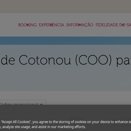
keyboard_arrow_down
keyboard_arrow_down
keyboard_arrow_down
keyboard_arrow_down
BOOKING
EXPERIÊNCIA
INFORMAÇÃO
FIDELIDADE DO SA
 de Cotonou (COO) pa
expand_more
Código promocional
Partida
Volt
today
g “Accept All Cookies”, you agree to the storing of cookies on your device to enhance si
fc-booking-departure-date-aria-l
fc-bo
15/08/2026
22/0
, analyze site usage, and assist in our marketing efforts.