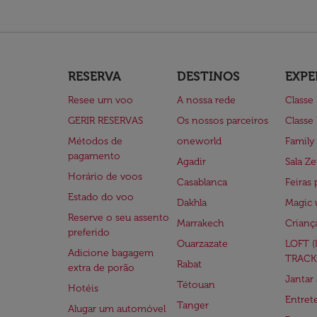
RESERVA
DESTINOS
EXPE
Resee um voo
A nossa rede
Classe
GERIR RESERVAS
Os nossos parceiros
Classe
Métodos de
oneworld
Family
pagamento
Agadir
Sala Ze
Horário de voos
Casablanca
Feiras 
Estado do voo
Dakhla
Magic 
Reserve o seu assento
Marrakech
Crianç
preferido
Ouarzazate
LOFT 
Adicione bagagem
TRACK
Rabat
extra de porão
Jantar
Tétouan
Hotéis
Entre
Tanger
Alugar um automóvel