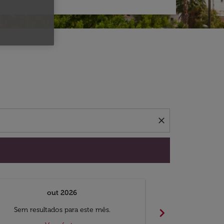
 ofertas.
close
out 2026
chevron_right
Sem resultados para este mês.
Sem result