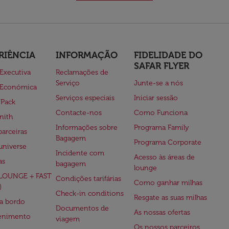
RIÊNCIA
INFORMAÇÃO
FIDELIDADE DO
SAFAR FLYER
 Executiva
Reclamações de
Serviço
Junte-se a nós
 Económica
Serviços especiais
Iniciar sessão
 Pack
Contacte-nos
Como Funciona
nith
Informações sobre
Programa Family
parceiras
Bagagem
Programa Corporate
universe
Incidente com
Acesso às áreas de
as
bagagem
lounge
(LOUNGE + FAST
Condições tarifárias
Como ganhar milhas
)
Check-in conditions
Resgate as suas milhas
 a bordo
Documentos de
As nossas ofertas
tenimento
viagem
Os nossos parceiros