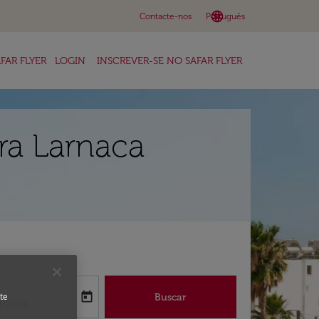
language
keyboard_arrow_down
Contacte-nos
Português
FAR FLYER
LOGIN
INSCREVER-SE NO SAFAR FLYER
ra Larnaca
a
today
Buscar
te
abel
oking-return-date-aria-label
8/2026