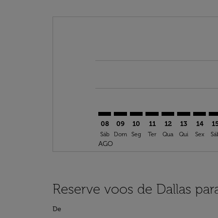
Displaying fares for agosto-2026
DFW–AUS: cmp-view-offers-discla
DFW–AUS: cmp-view-offers-di
DFW–AUS: cmp-view-offer
DFW–AUS: cmp-view-o
DFW–AUS: cmp-v
DFW–AUS: c
DFW–AU
DF
08
09
10
11
12
13
14
1
Sáb
Dom
Seg
Ter
Qua
Qui
Sex
Sá
AGO
Reserve voos de Dallas par
De