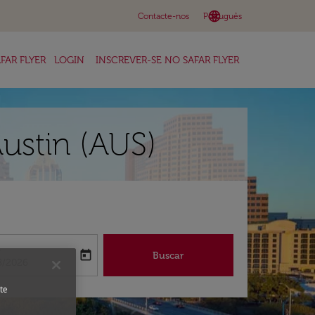
language
keyboard_arrow_down
Contacte-nos
Português
FAR FLYER
LOGIN
INSCREVER-SE NO SAFAR FLYER
ustin (AUS)
a
today
Buscar
abel
oking-return-date-aria-label
8/2026
te