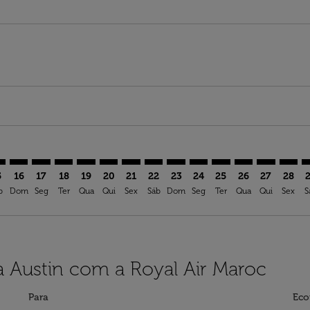
imer. Ver ofertas
sclaimer. Ver ofertas
s-disclaimer. Ver ofertas
ffers-disclaimer. Ver ofertas
iew-offers-disclaimer. Ver ofertas
mp-view-offers-disclaimer. Ver ofertas
S: cmp-view-offers-disclaimer. Ver ofertas
W–AUS: cmp-view-offers-disclaimer. Ver ofertas
DFW–AUS: cmp-view-offers-disclaimer. Ver ofertas
DFW–AUS: cmp-view-offers-disclaimer. Ver ofertas
DFW–AUS: cmp-view-offers-disclaimer. Ver oferta
DFW–AUS: cmp-view-offers-disclaimer. Ver o
DFW–AUS: cmp-view-offers-disclaimer. V
DFW–AUS: cmp-view-offers-disclaime
DFW–AUS: cmp-view-offers-discl
DFW–AUS: cmp-view-offers-d
DFW–AUS: cmp-view-offe
DFW–AUS: cmp-view-
DFW–AUS: cmp-v
DFW–AUS: 
DFW–A
D
5
16
17
18
19
20
21
22
23
24
25
26
27
28
b
Dom
Seg
Ter
Qua
Qui
Sex
Sáb
Dom
Seg
Ter
Qua
Qui
Sex
S
a Austin com a Royal Air Maroc
Para
Eco