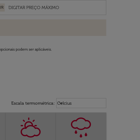
UR
opcionais podem ser aplicáveis.
Weather unit option Celcius Select
keyboard_arrow_down
Escala termométrica
:
Celcius