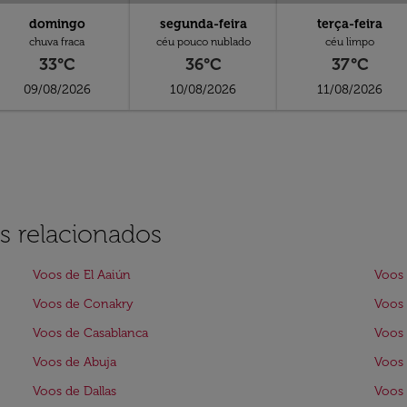
domingo
segunda-feira
terça-feira
chuva fraca
céu pouco nublado
céu limpo
33°C
36°C
37°C
09/08/2026
10/08/2026
11/08/2026
s relacionados
Voos de El Aaiún
Voos 
Voos de Conakry
Voos
Voos de Casablanca
Voos 
Voos de Abuja
Voos
Voos de Dallas
Voos 