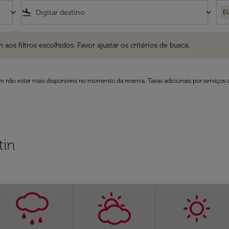
keyboard_arrow_down
flight_land
keyboard_arrow_down
E
ros escolhidos. Favor ajustar os critérios de busca.
 filtros escolhidos. Favor ajustar os critérios de busca.
 não estar mais disponíveis no momento da reserva. Taxas adicionais por serviços 
tin