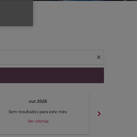
 ofertas.
close
out 2026
chevron_right
Sem resultados para este mês.
Sem result
Ver ofertas
V