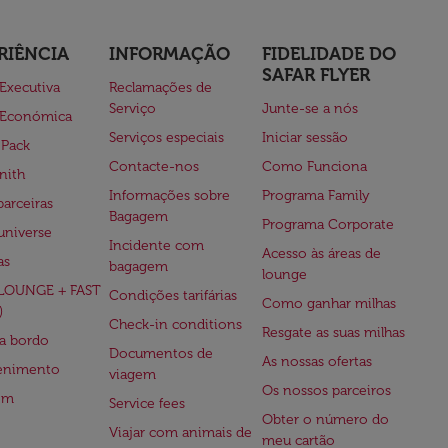
RIÊNCIA
INFORMAÇÃO
FIDELIDADE DO
SAFAR FLYER
 Executiva
Reclamações de
Serviço
Junte-se a nós
 Económica
Serviços especiais
Iniciar sessão
 Pack
Contacte-nos
Como Funciona
nith
Informações sobre
Programa Family
parceiras
Bagagem
Programa Corporate
universe
Incidente com
Acesso às áreas de
as
bagagem
lounge
(LOUNGE + FAST
Condições tarifárias
Como ganhar milhas
)
Check-in conditions
Resgate as suas milhas
 a bordo
Documentos de
As nossas ofertas
tenimento
viagem
Os nossos parceiros
em
Service fees
Obter o número do
Viajar com animais de
meu cartão