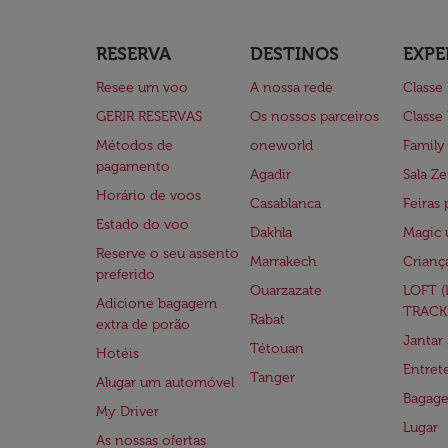
RESERVA
DESTINOS
EXPE
Resee um voo
A nossa rede
Classe
GERIR RESERVAS
Os nossos parceiros
Classe
Métodos de
oneworld
Family
pagamento
Agadir
Sala Ze
Horário de voos
Casablanca
Feiras 
Estado do voo
Dakhla
Magic 
Reserve o seu assento
Marrakech
Crianç
preferido
Ouarzazate
LOFT 
Adicione bagagem
TRACK
Rabat
extra de porão
Jantar
Tétouan
Hotéis
Entre
Tanger
Alugar um automóvel
Bagag
My Driver
Lugar
As nossas ofertas