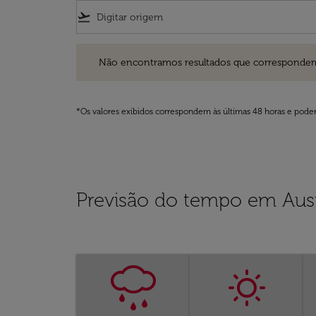
flight_takeoff
Não encontramos resultados que correspondem aos filt
Não encontramos resultados que correspondem aos
*Os valores exibidos correspondem às últimas 48 horas e podem
Previsão do tempo em Aus