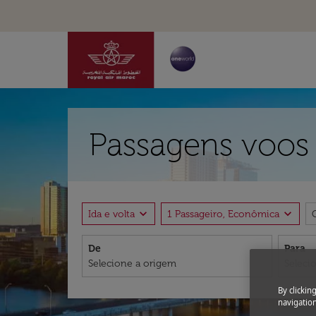
Passagens voos 
expand_more
expand_more
Ida e volta
1 Passageiro, Econômica
De
Para
By clickin
navigation