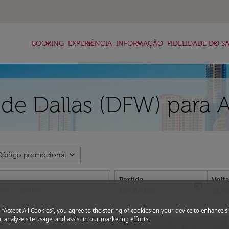
keyboard_arrow_down
keyboard_arrow_down
keyboard_arrow_down
keyboard_arrow_down
BOOKING
EXPERIÊNCIA
INFORMAÇÃO
FIDELIDADE DO SA
de Dallas (DFW) para A
expand_more
Código promocional
Partida
Volt
today
fc-booking-departure-date-aria-l
fc-bo
15/08/2026
22/0
g “Accept All Cookies”, you agree to the storing of cookies on your device to enhance si
, analyze site usage, and assist in our marketing efforts.