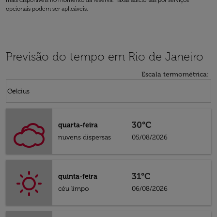
mais disponíveis no momento da reserva. Taxas adicionais por serviços
opcionais podem ser aplicáveis.
Previsão do tempo em Rio de Janeiro
Escala termométrica
:
Weather unit option Celcius Selected
keyboard_arrow_down
Celcius
30°C
quarta-feira
nuvens dispersas
05/08/2026
31°C
quinta-feira
céu limpo
06/08/2026