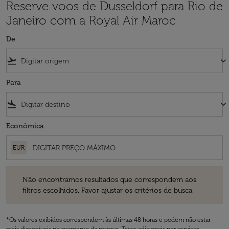
Reserve voos de Dusseldorf para Rio de
Janeiro com a Royal Air Maroc
De
flight_takeoff
keyboard_arrow_down
Para
flight_land
keyboard_arrow_down
Econômica
EUR
Não encontramos resultados que correspondem aos filtros escolhidos
Não encontramos resultados que correspondem aos
filtros escolhidos. Favor ajustar os critérios de busca.
*Os valores exibidos correspondem às últimas 48 horas e podem não estar