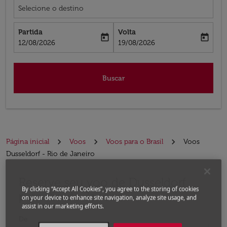
Selecione o destino
Partida
Volta
today
today
fc-booking-departure-date-aria-label
fc-booking-return-date-aria-label
12/08/2026
19/08/2026
Buscar
Página inicial
Voos
Voos para o Brasil
Voos
Dusseldorf - Rio de Janeiro
Reserve seu voo de Dusseldorf
Experimente atualizar a rota (partida e/ou destino) ou 
By clicking “Accept All Cookies”, you agree to the storing of cookies
para Rio de Janeiro
on your device to enhance site navigation, analyze site usage, and
assist in our marketing efforts.
De