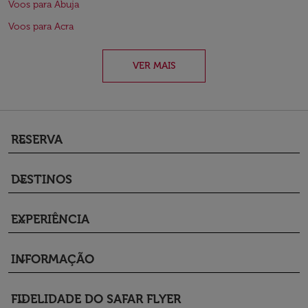
Voos para Abuja
Voos para Acra
VER MAIS
RESERVA
keyboard_arrow_down
DESTINOS
keyboard_arrow_down
EXPERIÊNCIA
keyboard_arrow_down
INFORMAÇÃO
keyboard_arrow_down
FIDELIDADE DO SAFAR FLYER
keyboard_arrow_down