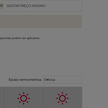
UR
opcionais podem ser aplicáveis.
Weather unit option Celcius Select
keyboard_arrow_down
Escala termométrica
:
Celcius