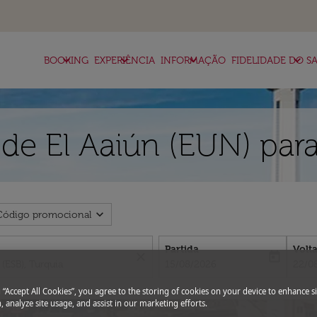
keyboard_arrow_down
keyboard_arrow_down
keyboard_arrow_down
keyboard_arrow_down
BOOKING
EXPERIÊNCIA
INFORMAÇÃO
FIDELIDADE DO SA
de El Aaiún (EUN) para
expand_more
Código promocional
Partida
Volt
close
today
fc-booking-departure-date-aria-l
fc-bo
15/08/2026
22/0
g “Accept All Cookies”, you agree to the storing of cookies on your device to enhance si
, analyze site usage, and assist in our marketing efforts.