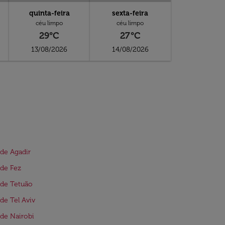
quinta-feira
sexta-feira
céu limpo
céu limpo
29°C
27°C
13/08/2026
14/08/2026
de Agadir
de Fez
 de Tetuão
de Tel Aviv
de Nairobi