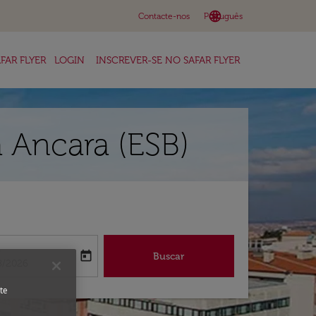
language
keyboard_arrow_down
Contacte-nos
Português
FAR FLYER
LOGIN
INSCREVER-SE NO SAFAR FLYER
 Ancara (ESB)
a
today
Buscar
abel
oking-return-date-aria-label
8/2026
te