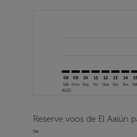
Displaying fares for agosto-2026
EUN–ESB: cmp-view-offers-discla
EUN–ESB: cmp-view-offers-di
EUN–ESB: cmp-view-offer
EUN–ESB: cmp-view-o
EUN–ESB: cmp-vi
EUN–ESB: c
EUN–ES
EU
08
09
10
11
12
13
14
1
Sáb
Dom
Seg
Ter
Qua
Qui
Sex
Sá
AGO
Reserve voos de El Aaiún 
De