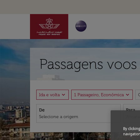
Passagens voos 
expand_more
expand_more
Ida e volta
1 Passageiro, Econômica
De
Para
By clickin
navigation