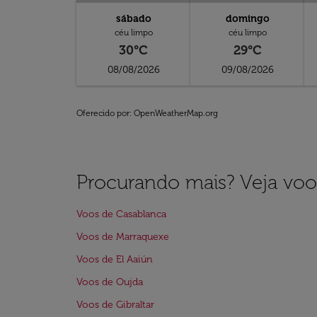
sábado
domingo
céu limpo
céu limpo
30°C
29°C
08/08/2026
09/08/2026
Oferecido por
: OpenWeatherMap.org
Procurando mais? Veja voo
Voos de Casablanca
Voos de Marraquexe
Voos de El Aaiún
Voos de Oujda
Voos de Gibraltar