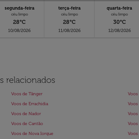
segunda-feira
terça-feira
quarta-feira
céu limpo
céu limpo
céu limpo
28°C
28°C
30°C
10/08/2026
11/08/2026
12/08/2026
s relacionados
Voos de Tânger
Voos 
Voos de Errachidia
Voos 
Voos de Nador
Voos
Voos de Cantão
Voos 
Voos de Nova Iorque
Voos 