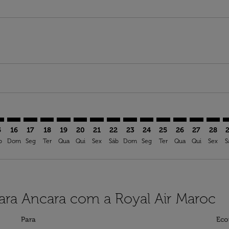
imer. Ver ofertas
sclaimer. Ver ofertas
s-disclaimer. Ver ofertas
ffers-disclaimer. Ver ofertas
ew-offers-disclaimer. Ver ofertas
mp-view-offers-disclaimer. Ver ofertas
B: cmp-view-offers-disclaimer. Ver ofertas
N–ESB: cmp-view-offers-disclaimer. Ver ofertas
EUN–ESB: cmp-view-offers-disclaimer. Ver ofertas
EUN–ESB: cmp-view-offers-disclaimer. Ver ofertas
EUN–ESB: cmp-view-offers-disclaimer. Ver oferta
EUN–ESB: cmp-view-offers-disclaimer. Ver of
EUN–ESB: cmp-view-offers-disclaimer. Ve
EUN–ESB: cmp-view-offers-disclaimer
EUN–ESB: cmp-view-offers-discl
EUN–ESB: cmp-view-offers-d
EUN–ESB: cmp-view-offe
EUN–ESB: cmp-view-
EUN–ESB: cmp-v
EUN–ESB: c
EUN–E
E
5
16
17
18
19
20
21
22
23
24
25
26
27
28
b
Dom
Seg
Ter
Qua
Qui
Sex
Sáb
Dom
Seg
Ter
Qua
Qui
Sex
S
para Ancara com a Royal Air Maroc
Para
Eco