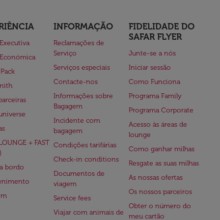
RIÊNCIA
INFORMAÇÃO
FIDELIDADE DO
SAFAR FLYER
 Executiva
Reclamações de
Serviço
Junte-se a nós
 Económica
Serviços especiais
Iniciar sessão
 Pack
Contacte-nos
Como Funciona
nith
Informações sobre
Programa Family
parceiras
Bagagem
Programa Corporate
universe
Incidente com
Acesso às áreas de
as
bagagem
lounge
(LOUNGE + FAST
Condições tarifárias
Como ganhar milhas
)
Check-in conditions
Resgate as suas milhas
 a bordo
Documentos de
As nossas ofertas
tenimento
viagem
Os nossos parceiros
em
Service fees
Obter o número do
Viajar com animais de
meu cartão