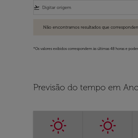
flight_takeoff
Não encontramos resultados que correspondem aos filt
Não encontramos resultados que correspondem aos
*Os valores exibidos correspondem às últimas 48 horas e podem
Previsão do tempo em Anc