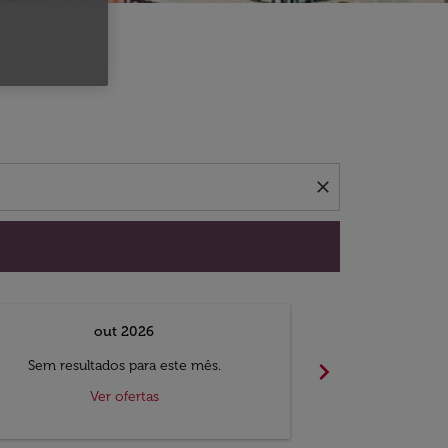
 ofertas.
close
out 2026
chevron_right
Sem resultados para este mês.
Sem result
Ver ofertas
V