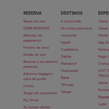
RESERVA
DESTINOS
EXPE
Resee um voo
A nossa rede
Classe
GERIR RESERVAS
Os nossos parceiros
Classe
Métodos de
oneworld
Family
pagamento
Agadir
Sala Ze
Horário de voos
Casablanca
Feiras 
Estado do voo
Dakhla
Magic 
Reserve o seu assento
Marrakech
Crianç
preferido
Ouarzazate
LOFT 
Adicione bagagem
TRACK
Rabat
extra de porão
Jantar
Tétouan
Hotéis
Entre
Tanger
Alugar um automóvel
Bagag
My Driver
Lugar
As nossas ofertas