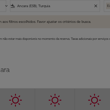
keyboard_arrow_down
flight_land
close
E
ros escolhidos. Favor ajustar os critérios de busca.
 filtros escolhidos. Favor ajustar os critérios de busca.
 não estar mais disponíveis no momento da reserva. Taxas adicionais por serviços 
ara